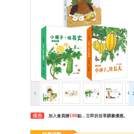
100
優惠
加入會員贈
點，立即折並享購書優惠。