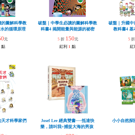
讀的圖解科學教
破盤｜中學生必讀的圖解科學教
破盤｜升國中
和水的循環原理
科書4 揭開能量與能源的祕密
教科書4 
50
150
元
5
折
元
5
點
紅利
1
點
紅
的天才科學家們
Josef Lee 經典雙書──抵達快
小小自然探
樂，請叫我+捕捉大海的男孩