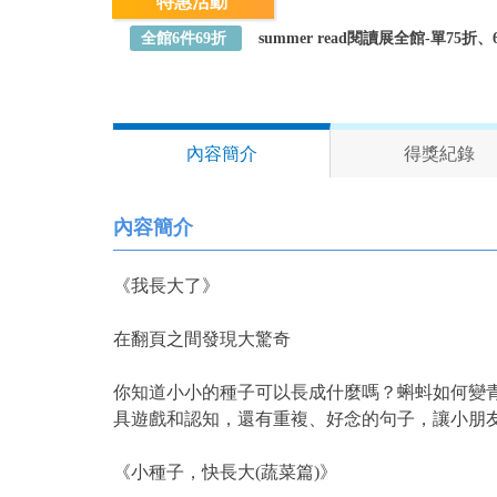
特惠活動
全館6件69折
summer read閱讀展全館-單75
內容簡介
得獎紀錄
內容簡介
《我長大了》
在翻頁之間發現大驚奇
你知道小小的種子可以長成什麼嗎？蝌蚪如何變
具遊戲和認知，還有重複、好念的句子，讓小朋
《小種子，快長大(蔬菜篇)》