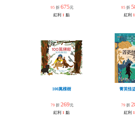
園
675
5
95
折
元
95
折
紅利
1
點
紅利
1
100萬棵樹
菁英怪
269
2
79
折
元
79
折
紅利
1
點
紅利
1