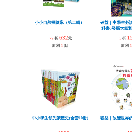
小小自然探險隊（第二輯）
破盤｜中學生必
科書5發掘大氣
632
1
79
折
元
5
折
紅利
1
點
紅利
1
中小學生領先讀歷史(全套10冊)
破盤｜改變世界