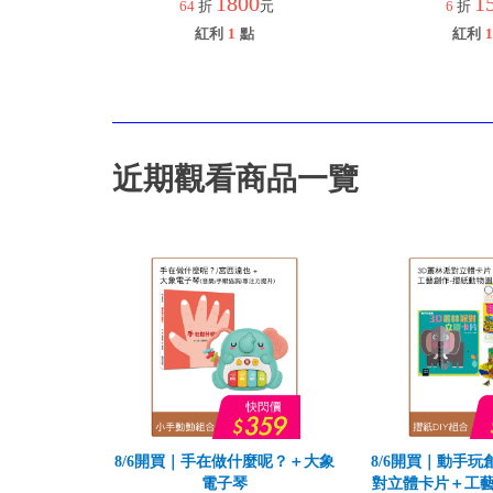
1800
1
64
折
元
6
折
紅利
1
點
紅利
1
近期觀看商品一覽
8/6開買｜手在做什麼呢？＋大象
8/6開買｜動手玩
電子琴
對立體卡片＋工藝