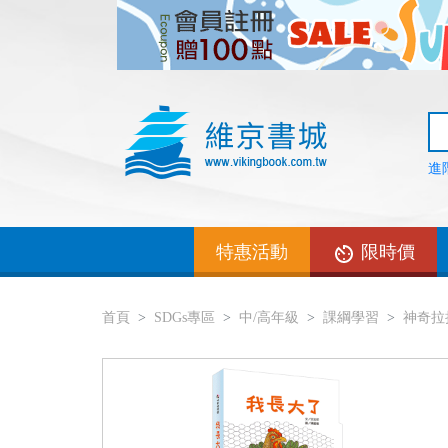
進
特惠活動
限時價
首頁
SDGs專區
中/高年級
課綱學習
神奇拉