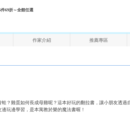
折、6件69折～全館任選
作家介紹
推薦專區
青蛙？雞蛋如何長成母雞呢？這本好玩的翻拉書，讓小朋友透過
友邊玩邊學習，是本寓教於樂的魔法書喔！