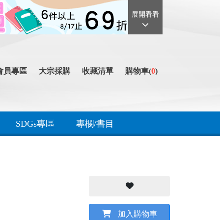
展開看看
會員專區
大宗採購
收藏清單
購物車(
0
)
SDGs專區
專欄/書目
加入購物車