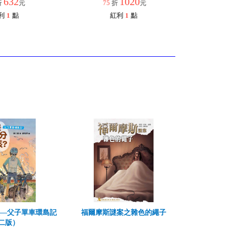
632
1020
折
元
75
折
元
利
1
點
紅利
1
點
孩—父子單車環島記
福爾摩斯謎案之雜色的繩子
二版）