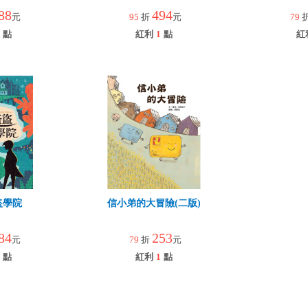
88
494
元
95
折
元
79
點
紅利
1
點
紅
盜學院
信小弟的大冒險(二版)
84
253
元
79
折
元
點
紅利
1
點