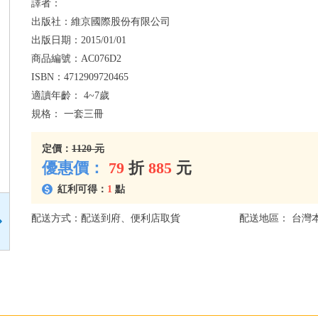
譯者：
出版社：
維京國際股份有限公司
出版日期：
2015/01/01
商品編號：
AC076D2
ISBN：
4712909720465
適讀年齡：
4~7歲
規格：
一套三冊
定價：
1120 元
優惠價：
79
折
885
元
紅利可得：
1
點
配送方式：配送到府、便利店取貨
配送地區： 台灣