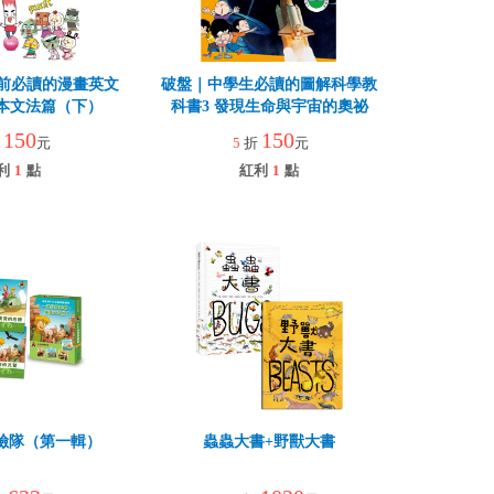
前必讀的漫畫英文
破盤｜中學生必讀的圖解科學教
基本文法篇（下）
科書3 發現生命與宇宙的奧祕
150
150
折
元
5
折
元
利
1
點
紅利
1
點
險隊（第一輯）
蟲蟲大書+野獸大書