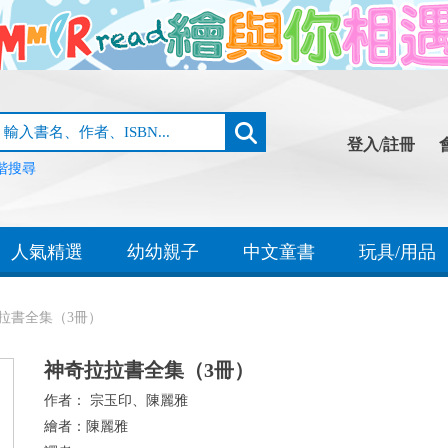
登入/註冊
階搜尋
人氣精選
幼幼親子
中文童書
玩具/用品
拉書全集（3冊）
神奇拉拉書全集（3冊）
作者：
宗玉印、陳麗雅
繪者：
陳麗雅