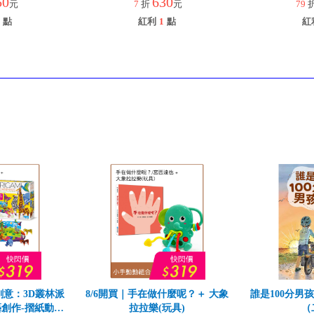
50
630
元
7
折
元
79
點
紅利
1
點
紅
創意：3D叢林派
8/6開買｜手在做什麼呢？＋ 大象
誰是100分男
創作-摺紙動物
拉拉樂(玩具)
（