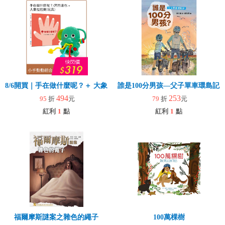
8/6開買｜手在做什麼呢？＋ 大象拉拉樂(玩具)
誰是100分男孩—父子單車環島記
494
253
95
折
元
79
折
元
紅利
1
點
紅利
1
點
福爾摩斯謎案之雜色的繩子
100萬棵樹