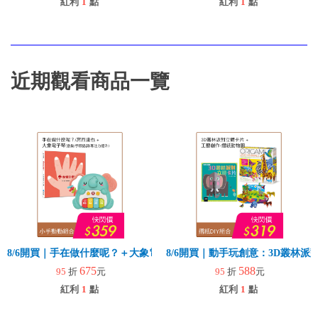
紅利
1
點
紅利
1
點
近期觀看商品一覽
8/6開買｜手在做什麼呢？＋大象電子琴
8/6開買｜動手玩創意：3D叢林
675
588
95
折
元
95
折
元
紅利
1
點
紅利
1
點