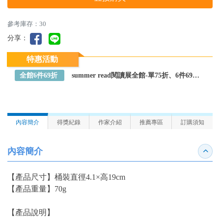
參考庫存：30
分享：
特惠活動
全館6件69折
summer read閱讀展全館-單75折、6件69折～全館任選
內容簡介
得獎紀錄
作家介紹
推薦專區
訂購須知
內容簡介
收合
【產品尺寸】
桶裝直徑4.1×高19cm
【產品重量】
70g
【產品說明】