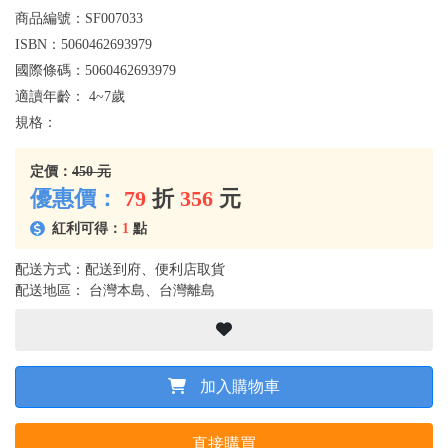
商品編號：
SF007033
ISBN：
5060462693979
國際條碼：
5060462693979
適讀年齡：
4~7歲
規格：
定價：
450 元
優惠價：
79
折
356
元
紅利可得：
1
點
配送方式：配送到府、便利店取貨
配送地區： 台灣本島、台灣離島
加入購物車
直接購買