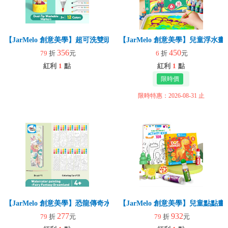
【JarMelo 創意美學】超可洗雙頭水彩筆【12色】
【JarMelo 創意美學】兒童浮水畫
356
450
79
折
元
6
折
元
紅利
1
點
紅利
1
點
限時特惠：2026-08-31 止
【JarMelo 創意美學】恐龍傳奇水彩書籤
【JarMelo 創意美學】兒童點點畫
277
932
79
折
元
79
折
元