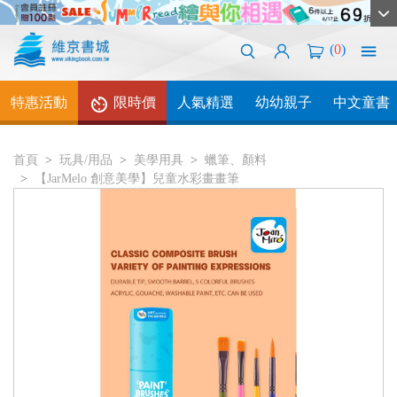
(
0
)
特惠活動
限時價
人氣精選
幼幼親子
中文童書
首頁
玩具/用品
美學用具
蠟筆、顏料
【JarMelo 創意美學】兒童水彩畫畫筆