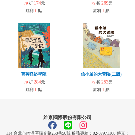
174
269
79
折
元
79
折
元
紅利
1
點
紅利
1
點
菁英怪盜學院
信小弟的大冒險(二版)
284
253
79
折
元
79
折
元
紅利
1
點
紅利
1
點
維京國際股份有限公司
114 台北市內湖區瑞光路258巷50號 服務專線：02-87971168 傳真：