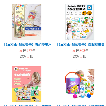
【JarMelo 創意美學】奇幻夢境水彩書籤
【JarMelo 創意美學】自黏壁畫
277
308
79
折
元
79
折
元
紅利
1
點
紅利
1
點