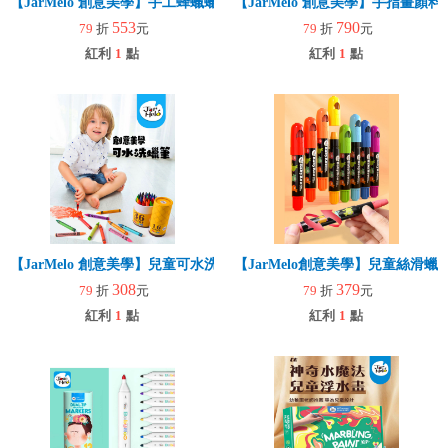
【JarMelo 創意美學】手工蜂蠟蠟筆-水果【12色】
【JarMelo 創意美學】手指畫顏料
553
790
79
折
元
79
折
元
紅利
1
點
紅利
1
點
【JarMelo 創意美學】兒童可水洗蠟筆【24色】
【JarMelo創意美學】兒童絲滑蠟
308
379
79
折
元
79
折
元
紅利
1
點
紅利
1
點