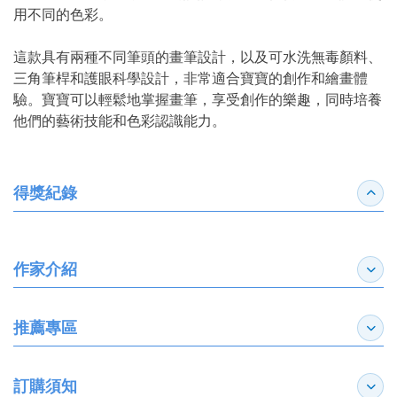
用不同的色彩。
這款具有兩種不同筆頭的畫筆設計，以及可水洗無毒顏料、
三角筆桿和護眼科學設計，非常適合寶寶的創作和繪畫體
驗。寶寶可以輕鬆地掌握畫筆，享受創作的樂趣，同時培養
他們的藝術技能和色彩認識能力。
得獎紀錄
收合
作家介紹
展開
推薦專區
展開
訂購須知
展開