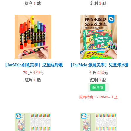
紅利
1
點
紅利
1
點
【JarMelo創意美學】兒童絲滑蠟筆【12色】
【JarMelo 創意美學】兒童浮水畫
379
450
79
折
元
6
折
元
紅利
1
點
紅利
1
點
限時特惠：2026-08-31 止