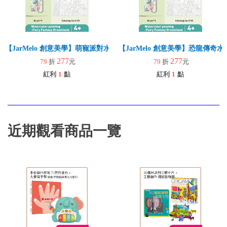
【JarMelo 創意美學】萌寵派對水彩書籤
【JarMelo 創意美學】恐龍傳奇
277
277
79
折
元
79
折
元
紅利
1
點
紅利
1
點
近期觀看商品一覽