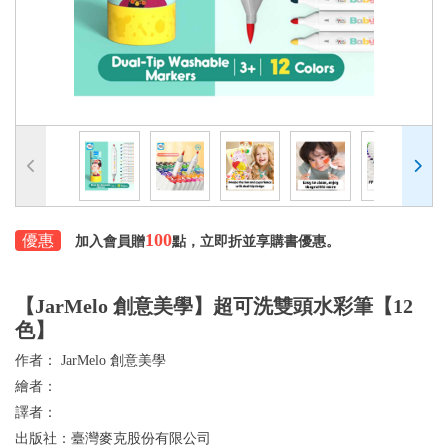
100
優惠
加入會員贈
點，立即折並享購書優惠。
【JarMelo 創意美學】超可洗雙頭水彩筆【12
色】
作者：
JarMelo 創意美學
繪者：
譯者：
出版社：
臺灣麥克股份有限公司