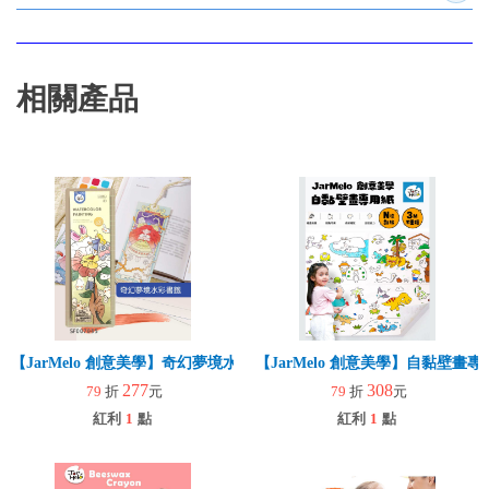
相關產品
【JarMelo 創意美學】奇幻夢境水彩書籤
【JarMelo 創意美學】自黏壁畫
277
308
79
折
元
79
折
元
紅利
1
點
紅利
1
點