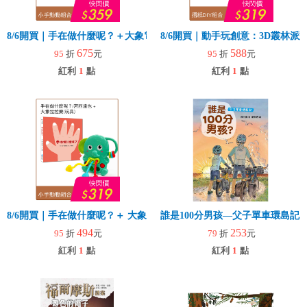
8/6開買｜手在做什麼呢？＋大象電子琴
8/6開買｜動手玩創意：3D叢林
675
588
95
折
元
95
折
元
紅利
1
點
紅利
1
點
8/6開買｜手在做什麼呢？＋ 大象拉拉樂(玩具)
誰是100分男孩—父子單車環島記
494
253
95
折
元
79
折
元
紅利
1
點
紅利
1
點