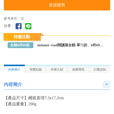
直接購買
參考庫存：30
分享：
特惠活動
全館6件69折
summer read閱讀展全館-單75折、6件69折～全館任選
內容簡介
得獎紀錄
作家介紹
推薦專區
訂購須知
內容簡介
收合
【產品尺寸】
桶裝直徑7.3x17.2cm
【產品重量】
290g