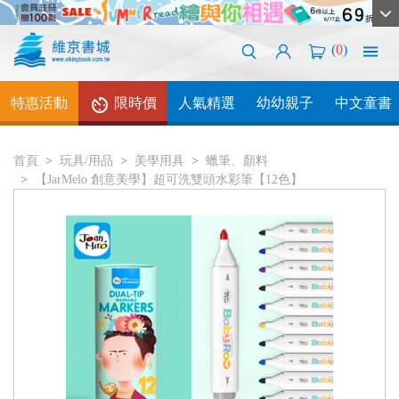
(
0
)
特惠活動
限時價
人氣精選
幼幼親子
中文童書
首頁
玩具/用品
美學用具
蠟筆、顏料
【JarMelo 創意美學】超可洗雙頭水彩筆【12色】