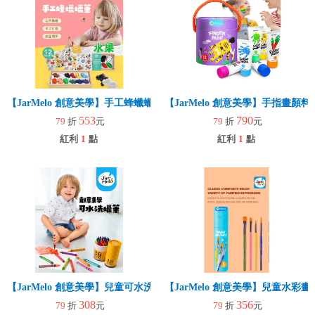
【JarMelo 創意美學】手工蜂蠟蠟筆-水果【12色】
【JarMelo 創意美學】手指畫顏料
553
790
79
折
元
79
折
元
紅利
1
點
紅利
1
點
【JarMelo 創意美學】兒童可水洗蠟筆【24色】
【JarMelo 創意美學】兒童水彩畫
308
356
79
折
元
79
折
元