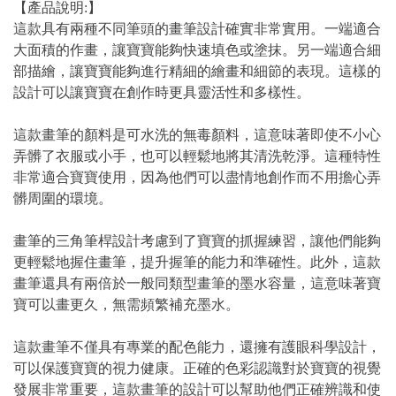
【產品說明:】
這款具有兩種不同筆頭的畫筆設計確實非常實用。一端適合
大面積的作畫，讓寶寶能夠快速填色或塗抹。另一端適合細
部描繪，讓寶寶能夠進行精細的繪畫和細節的表現。這樣的
設計可以讓寶寶在創作時更具靈活性和多樣性。
這款畫筆的顏料是可水洗的無毒顏料，這意味著即使不小心
弄髒了衣服或小手，也可以輕鬆地將其清洗乾淨。這種特性
非常適合寶寶使用，因為他們可以盡情地創作而不用擔心弄
髒周圍的環境。
畫筆的三角筆桿設計考慮到了寶寶的抓握練習，讓他們能夠
更輕鬆地握住畫筆，提升握筆的能力和準確性。此外，這款
畫筆還具有兩倍於一般同類型畫筆的墨水容量，這意味著寶
寶可以畫更久，無需頻繁補充墨水。
這款畫筆不僅具有專業的配色能力，還擁有護眼科學設計，
可以保護寶寶的視力健康。正確的色彩認識對於寶寶的視覺
發展非常重要，這款畫筆的設計可以幫助他們正確辨識和使