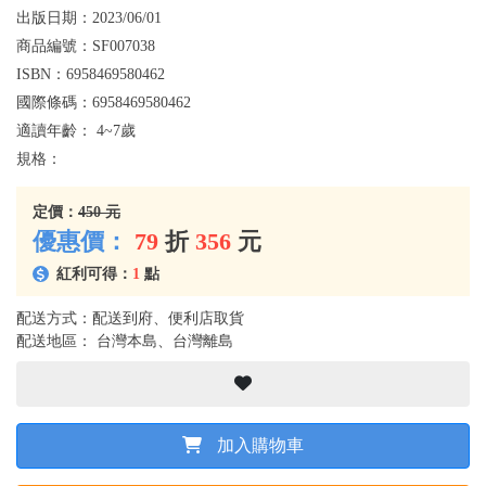
出版日期：
2023/06/01
商品編號：
SF007038
ISBN：
6958469580462
國際條碼：
6958469580462
適讀年齡：
4~7歲
規格：
定價：
450 元
優惠價：
79
折
356
元
紅利可得：
1
點
配送方式：配送到府、便利店取貨
配送地區： 台灣本島、台灣離島
加入購物車