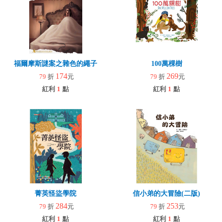
福爾摩斯謎案之雜色的繩子
100萬棵樹
174
269
79
折
元
79
折
元
紅利
1
點
紅利
1
點
菁英怪盜學院
信小弟的大冒險(二版)
284
253
79
折
元
79
折
元
紅利
1
點
紅利
1
點