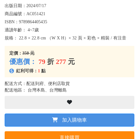
出版日期：
2024/07/17
商品編號：
AC051421
ISBN：
9789864405435
適讀年齡：
4~7歲
規格：
22.8 × 22.8 cm （W X H）× 32 頁 × 彩色 × 精裝 / 有注音
定價：
350 元
優惠價：
79
折
277
元
紅利可得：
1
點
配送方式：配送到府、便利店取貨
配送地區： 台灣本島、台灣離島
加入購物車
直接購買