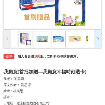
100
優惠
加入會員贈
點，立即折並享購書優惠。
我願意(首批加贈—我願意幸福時刻透卡)
作者：
劉思源
原文作者：
劉思源
繪者：
楊美恩
譯者：
出版社：
維京國際股份有限公司