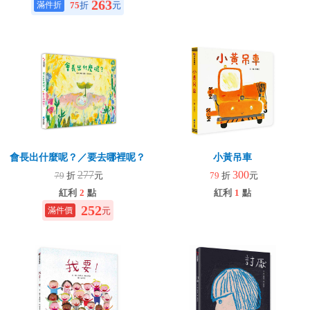
263
75
折
元
會長出什麼呢？／要去哪裡呢？
小黃吊車
277
300
79
折
元
79
折
元
紅利
2
點
紅利
1
點
252
元