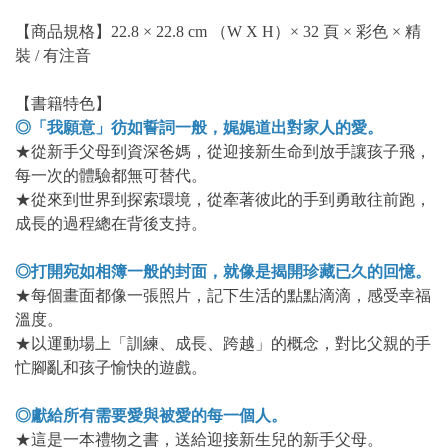
【商品規格】22.8 × 22.8 cm （W X H）× 32 頁 × 彩色 × 精
裝 / 有注音
【書籍特色】
◎「我願意」彷如誓詞一般，娓娓道出對家人的愛。
★從新手父母到資深爸媽，從迎接新生命到放手讓孩子飛，
每一次的體驗都無可替代。
★從來到世界到探索環境，從牽著彼此的手到勇敢往前跑，
成長的過程總在背後支持。
◎打開宛如相簿一般的封面，就像是揭開珍藏已久的回憶。
★每個畫面都像一張照片，記下生活的點點滴滴，感受幸福
溫度。
★以運動場上「訓練、成長、跨越」的概念，對比父親的手
忙腳亂和孩子愉快的遊戲。
◎獻給所有需要愛與被愛的每一個人。
★這是一本禮物之書，送給迎接新生兒的新手父母。