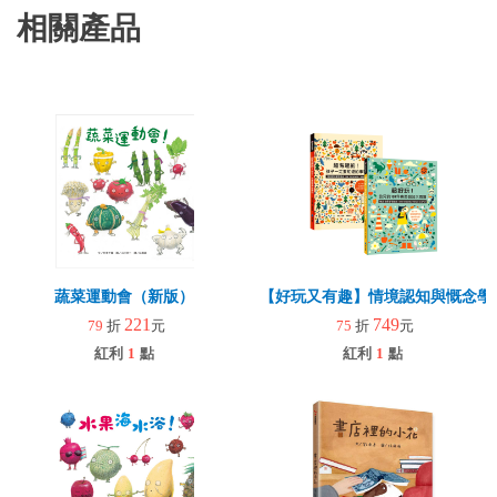
相關產品
蔬菜運動會（新版）
【好玩又有趣】情境認知與慨念學習
221
749
79
折
元
75
折
元
紅利
1
點
紅利
1
點