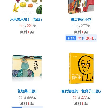
水果海水浴！（新版）
書店裡的小花
221
277
79
折
元
79
折
元
紅利
1
點
紅利
1
點
263
75
折
元
花地藏(二版)
像我這樣的一隻獅子(二版)
277
277
79
折
元
79
折
元
紅利
1
點
紅利
1
點