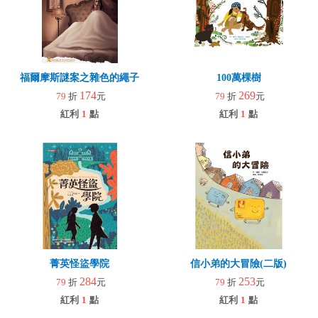
福爾摩斯謎案之雜色的繩子
100萬棵樹
174
269
79
折
元
79
折
元
紅利
1
點
紅利
1
點
菁英怪盜學院
信小弟的大冒險(二版)
284
253
79
折
元
79
折
元
紅利
1
點
紅利
1
點