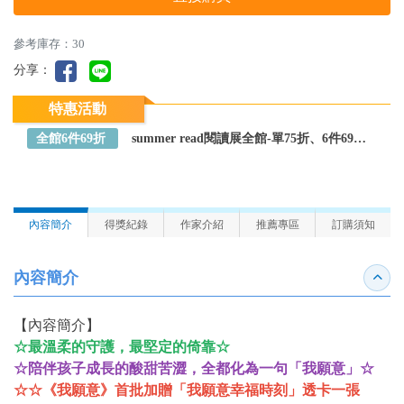
參考庫存：30
分享：
特惠活動
全館6件69折
summer read閱讀展全館-單75折、6件69折～全館任選
內容簡介
得獎紀錄
作家介紹
推薦專區
訂購須知
內容簡介
收合
【內容簡介】
☆最溫柔的守護，最堅定的倚靠☆
☆陪伴孩子成長的酸甜苦澀，全都化為一句「我願意」☆
☆☆《我願意》首批加贈「我願意幸福時刻」透卡一張