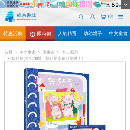
(
0
)
特惠活動
限時價
人氣精選
幼幼親子
中文童書
首頁
中文童書
圖畫書
本土原創
我願意(首批加贈—我願意幸福時刻透卡)