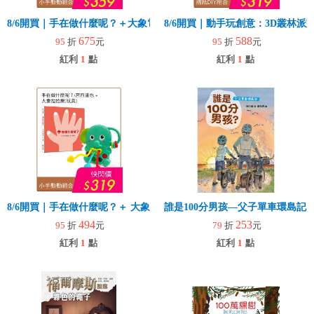
8/6開買｜手在做什麼呢？＋大象電子琴
8/6開買｜動手玩創意：3D叢林
675
588
95
折
元
95
折
元
紅利
1
點
紅利
1
點
8/6開買｜手在做什麼呢？＋ 大象拉拉樂(玩具)
誰是100分男孩—父子單車環島記
494
253
95
折
元
79
折
元
紅利
1
點
紅利
1
點