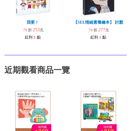
我要！
【SEL情緒素養繪本】 討厭
253
277
79
折
元
79
折
元
紅利
1
點
紅利
1
點
近期觀看商品一覽