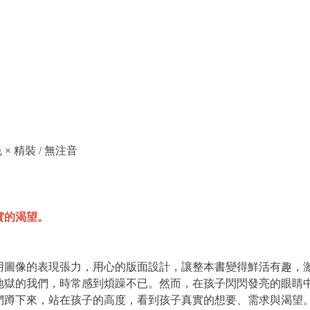
色 × 精裝 / 無注音
實的渴望。
用圖像的表現張力，用心的版面設計，讓整本書變得鮮活有趣，
地獄的我們，時常感到煩躁不已。然而，在孩子閃閃發亮的眼睛
們蹲下來，站在孩子的高度，看到孩子真實的想要、需求與渴望