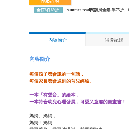
特惠活動
全館6件69折
summer read閱讀展全館-單75
內容簡介
得獎紀錄
內容簡介
每個孩子都會說的一句話，
每個家長都會遇到的育兒經驗。
一本「有聲音」的繪本，
一本符合幼兒心理發展，可愛又童趣的圖畫書！
媽媽、媽媽，
媽媽！媽媽──