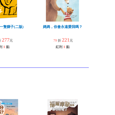
一隻獅子(二版)
媽媽，你會永遠愛我嗎？
277
221
折
元
79
折
元
利
1
點
紅利
1
點