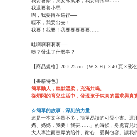
我要薯條，我要冰淇淋，我要腳踏車……
我還要養小馬！
啊，我要留在這裡──
喔不，我要出去！
我要！我要！我要要要要要……
哇啊啊啊啊啊──
咦？發生了什麼事？
【商品規格】20 × 25 cm （W X H）× 40 頁 × 彩
【書籍特色】
簡單動人，幽默溫柔，充滿共鳴。
從煩悶的育兒生活中，發現孩子純真的需求與真
☆簡單的故事，深刻的力量
這是一本文字量不多，簡單易讀的可愛小書。運
媽、媽媽，我要！我要……」的時候，身處育兒
大人專注而豐厚的陪伴、耐心、愛與包容。讓我