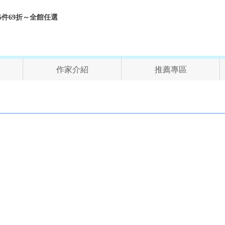
折、6件69折～全館任選
作家介紹
推薦專區