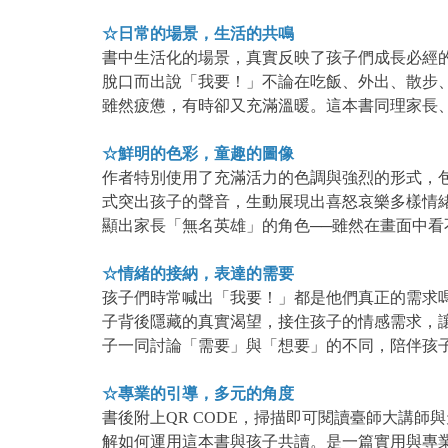
☆日常的場景，生活的共鳴
書中生活化的場景，真實反映了孩子們成長必經
脫口而出說「我要！」不論在吃飯、外出、散步
雖然疲憊，有時卻又充滿溫暖。這本書同理家長
☆鮮明的色彩，童趣的圖像
作者特別使用了充滿活力的色調與強烈的形式，
式突出孩子的聲音，生動展現出喜怒哀樂多樣情
顯出家長「無名英雄」的角色──雖然在畫面中
☆情緒的接納，表達的需要
孩子們時常喊出「我要！」都是他們真正的需求
子背後隱藏的真實渴望，接住孩子的情感需求，
子一同討論「需要」與「想要」的不同，陪伴孩
☆專業的引導，多元的角度
書後附上QR CODE，掃描即可閱讀臺師大講
解如何運用這本書與孩子共讀。是一篇實用與專