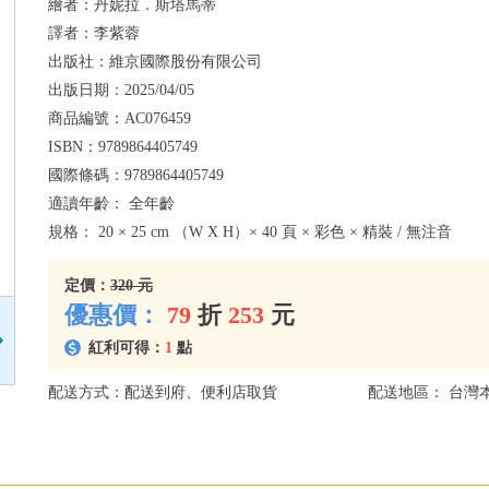
繪者：
丹妮拉．斯塔馬蒂
譯者：
李紫蓉
出版社：
維京國際股份有限公司
出版日期：
2025/04/05
商品編號：
AC076459
ISBN：
9789864405749
國際條碼：
9789864405749
適讀年齡：
全年齡
規格：
20 × 25 cm （W X H）× 40 頁 × 彩色 × 精裝 / 無注音
定價：
320 元
優惠價：
79
折
253
元
紅利可得：
1
點
配送方式：配送到府、便利店取貨
配送地區： 台灣