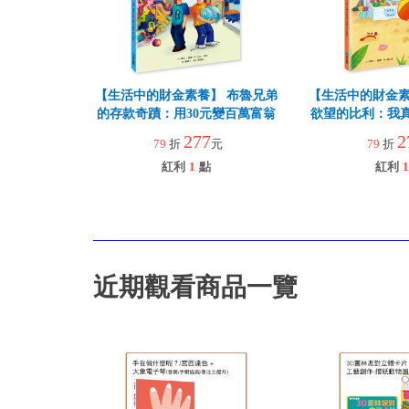
【生活中的財金素養】 布魯兄弟
【生活中的財金素
的存款奇蹟：用30元變百萬富翁
欲望的比利：我
277
2
79
折
元
79
折
紅利
1
點
紅利
1
近期觀看商品一覽