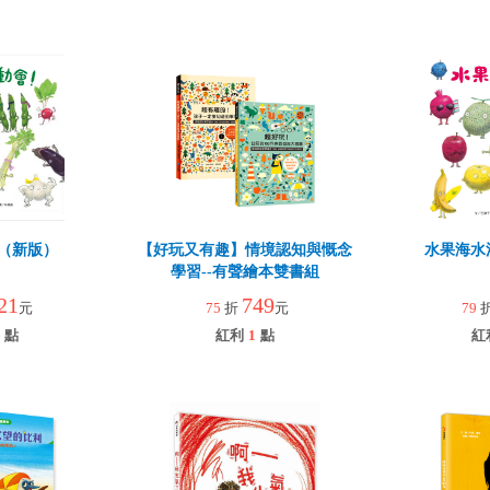
（新版）
【好玩又有趣】情境認知與慨念
水果海水
學習--有聲繪本雙書組
21
749
元
75
折
元
79
點
紅利
1
點
紅