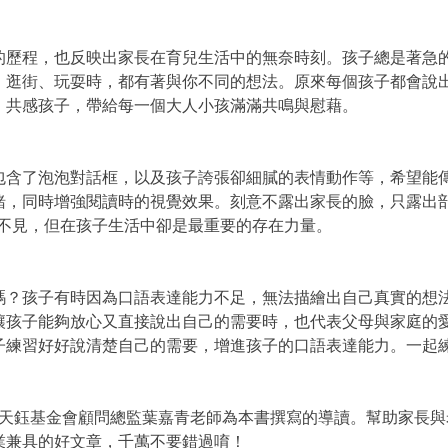
的歷程，也反映出家長在育兒生活中的無奈時刻。孩子總是著急
、逛街、玩耍時，都有著與你不同的想法。原來每個孩子都會說
、共感孩子，帶給每一個大人小孩滿滿共鳴與慰藉。
包含了泡泡對話框，以及孩子誇張卻細膩的表情動作等，希望能
緒，同時增強閱讀時的視覺效果。刻意不露出家長的臉，只露出
看不見，但在孩子生活中卻是最重要的存在力量。
嗎？孩子有時因為口語表達能力不足，無法描繪出自己真實的想
讓孩子能夠放心又直接說出自己的需要時，也代表父母與家庭的
子練習好好說清楚自己的需要，增進孩子的口語表達能力。一起
師與天鈺基金會顧問總監葉嘉青老師為本書撰寫的導讀。幫助家長
業兼具的好文章，千萬不要錯過唷！