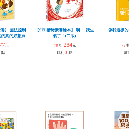
養】 無法控制
【SEL情緒素養繪本】 啊──我生
像我這樣的
真的真的好想買
氣了！(二版)
77
284
元
79
折
元
79
點
紅利
2
點
紅