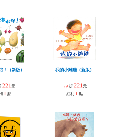
浴！（新版）
我的小雞雞（新版）
221
221
折
元
79
折
元
利
1
點
紅利
1
點