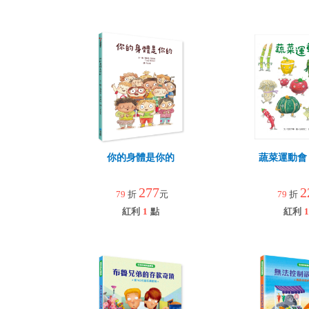
你的身體是你的
蔬菜運動會
277
2
79
折
元
79
折
紅利
1
點
紅利
1