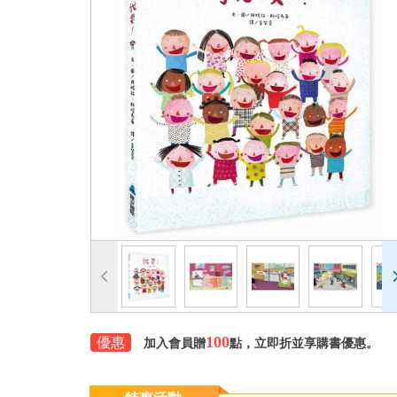
100
優惠
加入會員贈
點，立即折並享購書優惠。