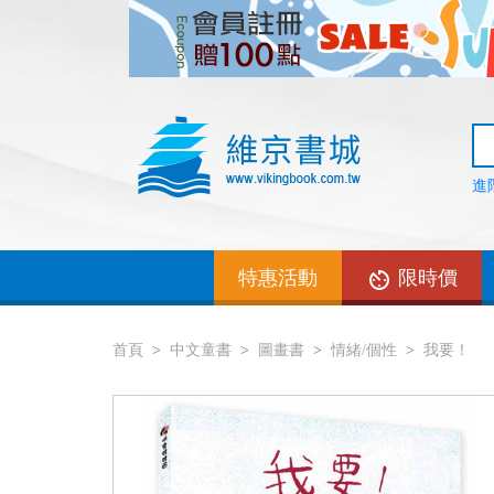
進
特惠活動
限時價
首頁
中文童書
圖畫書
情緒/個性
我要！