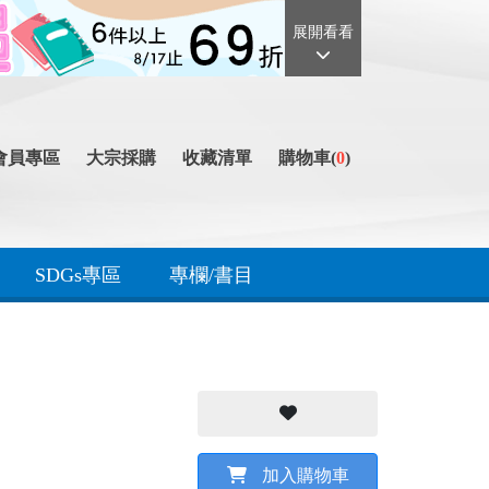
展開看看
會員專區
大宗採購
收藏清單
購物車(
0
)
SDGs專區
專欄/書目
加入購物車