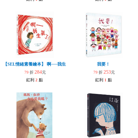
【SEL情緒素養繪本】 啊──我生氣了！(二版)
我要！
284
253
79
折
元
79
折
元
紅利
2
點
紅利
1
點