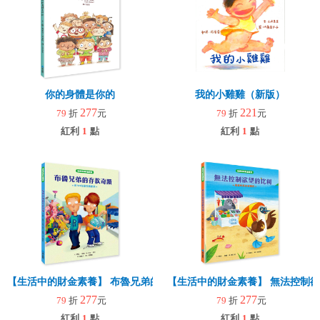
你的身體是你的
我的小雞雞（新版）
277
221
79
折
元
79
折
元
紅利
1
點
紅利
1
點
【生活中的財金素養】 布魯兄弟的存款奇蹟：用30元變百萬富翁
【生活中的財金素養】 無法控制
277
277
79
折
元
79
折
元
紅利
1
點
紅利
1
點