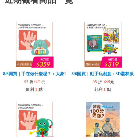
8/6開買｜手在做什麼呢？＋大象電子琴
8/6開買｜動手玩創意：3D叢林
675
588
95
折
元
95
折
元
紅利
1
點
紅利
1
點