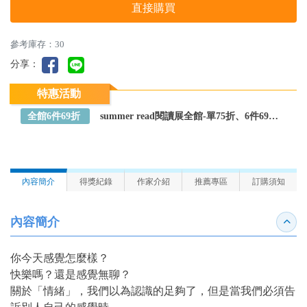
直接購買
參考庫存：30
分享：
特惠活動
全館6件69折
summer read閱讀展全館-單75折、6件69折～全館任選
內容簡介
得獎紀錄
作家介紹
推薦專區
訂購須知
內容簡介
收合
你今天感覺怎麼樣？
快樂嗎？還是感覺無聊？
關於「情緒」，我們以為認識的足夠了，但是當我們必須告