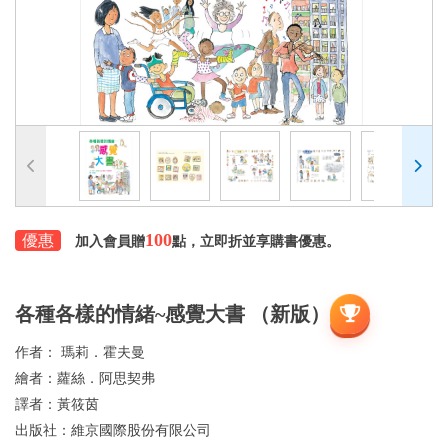
100
優惠
加入會員贈
點，立即折並享購書優惠。
各種各樣的情緒~感覺大書 （新版）
作者：
瑪莉．霍夫曼
繪者：
蘿絲．阿思契弗
譯者：
黃筱茵
出版社：
維京國際股份有限公司