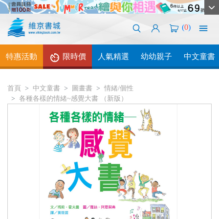
(
0
)
特惠活動
限時價
人氣精選
幼幼親子
中文童書
首頁
中文童書
圖畫書
情緒/個性
各種各樣的情緒~感覺大書 （新版）