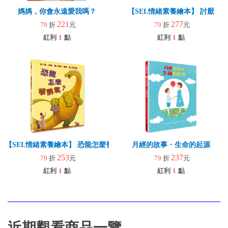
媽媽，你會永遠愛我嗎？
【SEL情緒素養繪本】 討厭
221
277
79
折
元
79
折
元
紅利
1
點
紅利
1
點
【SEL情緒素養繪本】 恐龍怎麼發脾氣？(二版)
月經的故事・生命的起源
253
237
79
折
元
79
折
元
紅利
1
點
紅利
1
點
近期觀看商品一覽