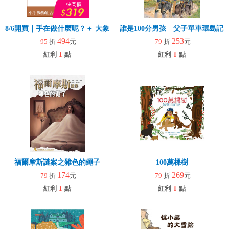
8/6開買｜手在做什麼呢？＋ 大象拉拉樂(玩具)
誰是100分男孩—父子單車環島記
494
253
95
折
元
79
折
元
紅利
1
點
紅利
1
點
福爾摩斯謎案之雜色的繩子
100萬棵樹
174
269
79
折
元
79
折
元
紅利
1
點
紅利
1
點