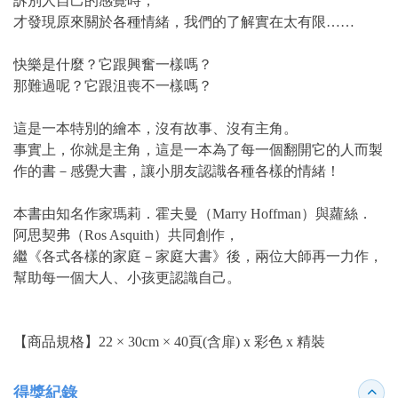
訴別人自己的感覺時，
才發現原來關於各種情緒，我們的了解實在太有限……
快樂是什麼？它跟興奮一樣嗎？
那難過呢？它跟沮喪不一樣嗎？
這是一本特別的繪本，沒有故事、沒有主角。
事實上，你就是主角，這是一本為了每一個翻開它的人而製
作的書－感覺大書，讓小朋友認識各種各樣的情緒！
本書由知名作家瑪莉．霍夫曼（Marry Hoffman）與蘿絲．
阿思契弗（Ros Asquith）共同創作，
繼《各式各樣的家庭－家庭大書》後，兩位大師再一力作，
幫助每一個大人、小孩更認識自己。
【商品規格】22 × 30cm × 40頁(含扉) x 彩色 x 精裝
得獎紀錄