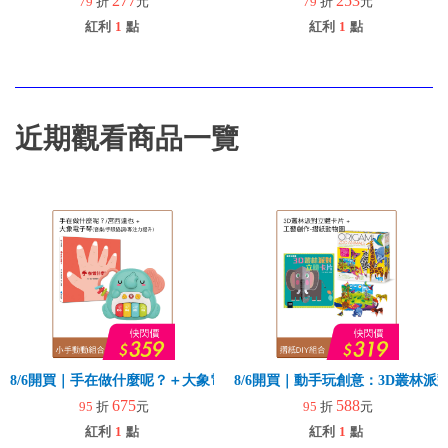
277
253
79
折
元
79
折
元
紅利
1
點
紅利
1
點
近期觀看商品一覽
8/6開買｜手在做什麼呢？＋大象電子琴
8/6開買｜動手玩創意：3D叢林
675
588
95
折
元
95
折
元
紅利
1
點
紅利
1
點