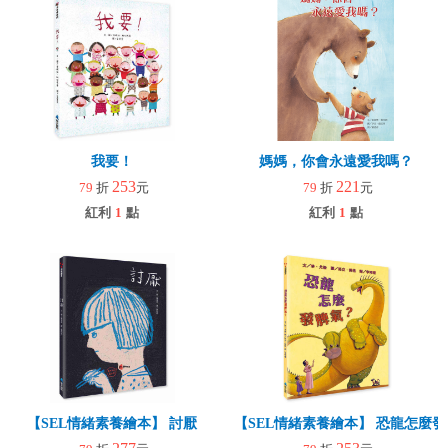
我要！
媽媽，你會永遠愛我嗎？
253
221
79
折
元
79
折
元
紅利
1
點
紅利
1
點
【SEL情緒素養繪本】 討厭
【SEL情緒素養繪本】 恐龍怎麼發