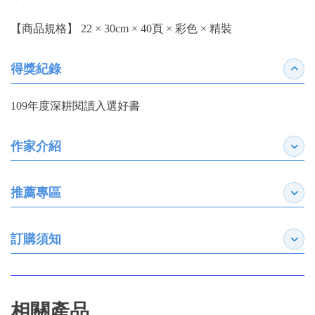
【商品規格】 22 × 30cm × 40頁 × 彩色 × 精裝
得獎紀錄
收合
109年度深耕閱讀入選好書
作家介紹
展開
推薦專區
展開
訂購須知
展開
相關產品