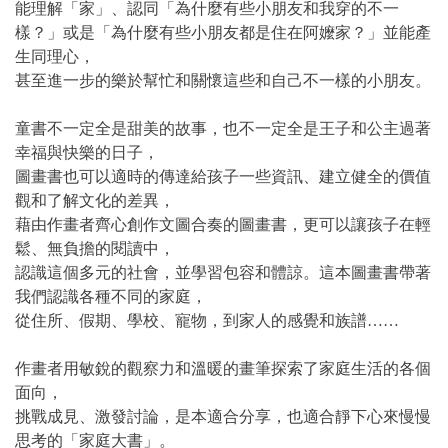
能理解「家」、認同「為什麼有些小朋友和我穿的不一
樣？」或是「為什麼有些小朋友都是住在阿嬤家？」並能產
生同理心，
甚至進一步的樂於幫忙和關懷這些和自己不一樣的小朋友。
童書不一定全是甜美的故事，也不一定全是王子和公主過著
幸福與快樂的日子，
圖畫書也可以適時的傳達給孩子一些資訊、建立健全的價值
觀和了解文化的差異，
藉由作畫者齊心創作文圖合奏的圖畫書，更可以讓孩子在輕
鬆、無負擔的閱讀中，
認識這個多元的社會，並學習包容和體諒。這本圖畫書帶著
我們認識各種不同的家庭，
從住所、假期、學校、寵物，到家人的感覺和族譜……
作畫者用敏銳的觀察力和溫暖的畫筆探索了家庭生活的各個
面向，
挑戰成見、激發討論，是本適合分享，也適合靜下心來慢慢
思考的「家庭大書」。