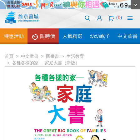
(
0
)
特惠活動
限時價
人氣精選
幼幼親子
中文童書
首頁
中文童書
圖畫書
生活教育
各種各樣的家──家庭大書（新版）