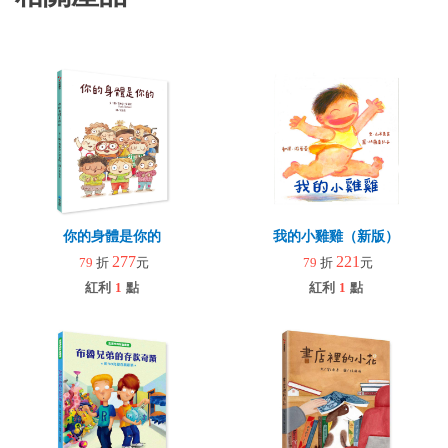
你的身體是你的
我的小雞雞（新版）
277
221
79
折
元
79
折
元
紅利
1
點
紅利
1
點