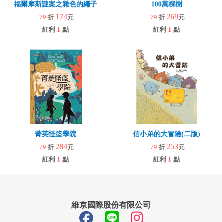
福爾摩斯謎案之雜色的繩子
100萬棵樹
174
269
79
折
元
79
折
元
紅利
1
點
紅利
1
點
菁英怪盜學院
信小弟的大冒險(二版)
284
253
79
折
元
79
折
元
紅利
1
點
紅利
1
點
維京國際股份有限公司