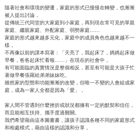
隨著社會和環境的變遷，家庭的形式已慢慢在轉變，也漸漸
被人提出討論，
從傳統三代同堂的大家庭到小家庭，再到現在常可見的單親
家庭、繼親家庭、外配家庭、弱勢家庭……
家庭的形式越來越多元化，家庭中的成員角色也越來越不一
樣，
不再像以前的課本寫著：「天亮了，我起床了，媽媽起床做
早餐，爸爸起床忙看報……」在現在的社會中，
有可能面臨的真實情況是整個相反，甚至有可能是大孩子忙
著做早餐張羅給弟弟妹妹吃。
雖然家的型態和功能漸漸的改變，但唯一不變的人會組成家
庭，成為一家人全都是因為「愛」，
家人間不管遇到什麼挫折或狀況都擁有一定的默契和信任，
而且能相互扶持、攜手度過難關。
我們希望藉由這本圖畫書，讓孩子認識各種不同的家庭形式
和相處模式，藉由這樣的認識和分享，