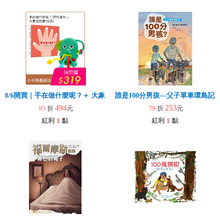
8/6開買｜手在做什麼呢？＋ 大象拉拉樂(玩具)
誰是100分男孩—父子單車環島記
494
253
95
折
元
79
折
元
紅利
1
點
紅利
1
點