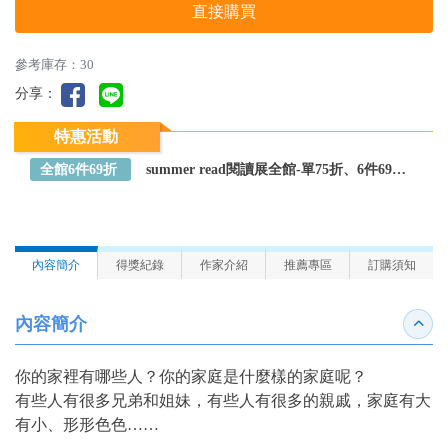
直接購買
參考庫存：30
分享：
特惠活動
全館6件69折
summer read閱讀展全館-單75折、6件69折～全館任選
內容簡介
得獎紀錄
作家介紹
推薦專區
訂購須知
內容簡介
收合
你的家裡有哪些人？你的家庭是什麼樣的家庭呢？
有些人有很多兄弟和姐妹，有些人有很多的親戚，家庭有大
有小、形形色色……