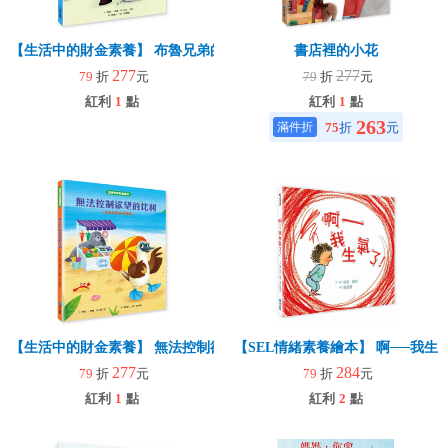
【生活中的財金素養】 布魯兄弟的存款奇蹟：用30元變百萬富翁
書店裡的小花
277
277
79
折
元
79
折
元
紅利
1
點
紅利
1
點
263
75
折
元
【生活中的財金素養】 無法控制欲望的比利：我真的真的好想買
【SEL情緒素養繪本】 啊──我生氣
277
284
79
折
元
79
折
元
紅利
1
點
紅利
2
點