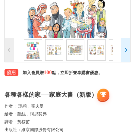
100
優惠
加入會員贈
點，立即折並享購書優惠。
各種各樣的家──家庭大書（新版）
作者：
瑪莉．霍夫曼
繪者：
蘿絲．阿思契弗
譯者：
黃筱茵
出版社：
維京國際股份有限公司