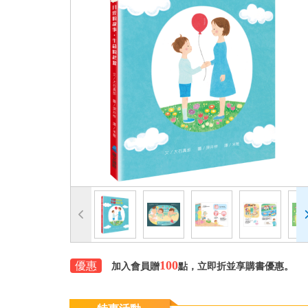
100
優惠
加入會員贈
點，立即折並享購書優惠。