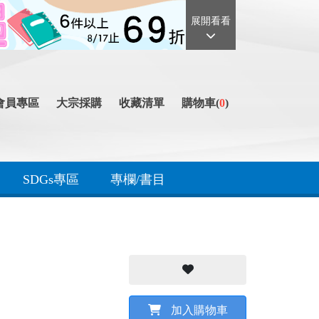
展開看看
會員專區
大宗採購
收藏清單
購物車(
0
)
SDGs專區
專欄/書目
加入購物車