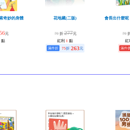
e—探索奇妙的身體
花地藏(二版)
會長出什麼呢
56
277
元
79
折
元
79
點
紅利
1
點
紅
263
75
折
元