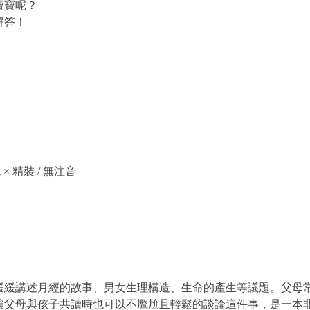
寶寶呢？
解答！
 × 精裝 / 無注音
緩緩講述月經的故事、男女生理構造、生命的產生等議題。父母
讓父母與孩子共讀時也可以不尷尬且輕鬆的談論這件事，是一本