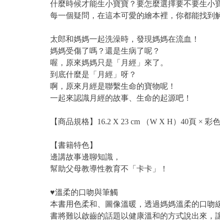
什麼時候才能生小寶寶？要怎麼選擇要不要生小
每一個疑問，在這本可愛的繪本裡，你都能找到
太郎和媽媽一起洗澡時，發現媽媽在流血！
媽媽受傷了嗎？還是生病了呢？
喔，原來媽媽只是「月經」來了。
到底什麼是「月經」呀？
啊，原來月經是聯繫生命的寶物呢！
一起來認識月經的故事、生命的起源吧！
【商品規格】16.2 X 23 cm （W X H）40頁 × 彩色
【書籍特色】
邊講故事邊聊知識，
幫助父母教導性教育不「卡卡」！
♥溫柔的口吻與筆觸
本書用色柔和、圖像溫暖，透過媽媽溫柔的口吻
書將難以啟齒的話題以健康溫和的方式說出來，