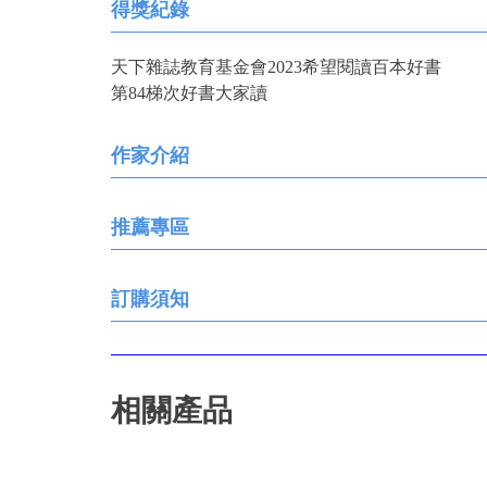
得獎紀錄
天下雜誌教育基金會2023希望閱讀百本好書
第84梯次好書大家讀
作家介紹
推薦專區
訂購須知
相關產品