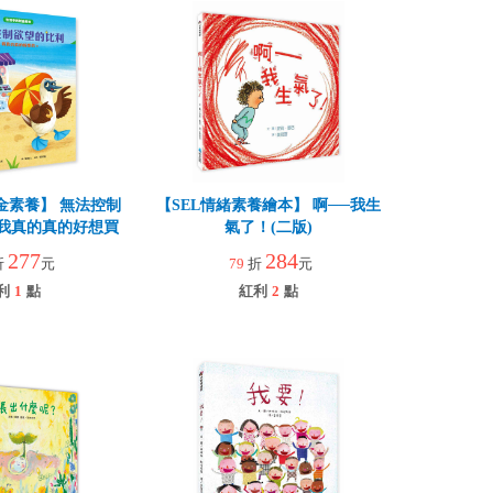
金素養】 無法控制
【SEL情緒素養繪本】 啊──我生
我真的真的好想買
氣了！(二版)
277
284
折
元
79
折
元
利
1
點
紅利
2
點