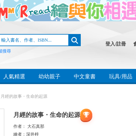
登入/註冊
階搜尋
人氣精選
幼幼親子
中文童書
玩具/用品
月經的故事・生命的起源
月經的故事・生命的起源
作者：
大石真那
繪者：
深井梓