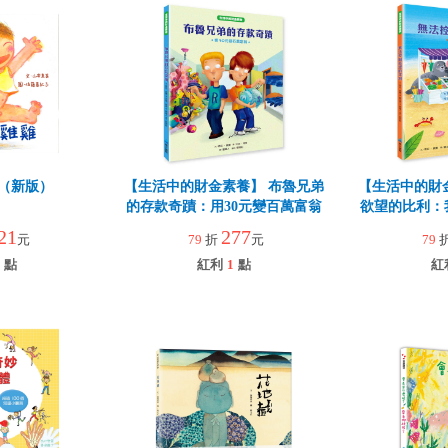
（新版）
【生活中的財金素養】 布魯兄弟
【生活中的財
的存款奇蹟：用30元變百萬富翁
欲望的比利：
21
277
元
79
折
元
79
點
紅利
1
點
紅