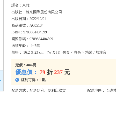
譯者：
米雅
出版社：
維京國際股份有限公司
出版日期：
2022/12/01
商品編號：
AC05134
ISBN：
9789864404599
國際條碼：
9789864404599
適讀年齡：
4~7歲
規格：
16.2 X 23 cm （W X H）40頁 × 彩色 × 精裝 / 無注音
定價：
300 元
優惠價：
79
折
237
元
紅利可得：
1
點
配送方式：配送到府、便利店取貨
配送地區： 台灣