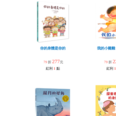
你的身體是你的
我的小雞雞
277
2
79
折
元
79
折
紅利
1
點
紅利
1