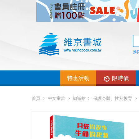
進
特惠活動
限時價
首頁
中文童書
知識館
保護身體、性別教育