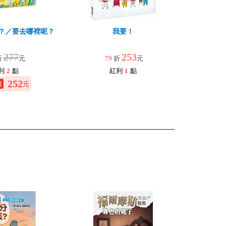
？／要去哪裡呢？
我要！
277
253
折
元
79
折
元
利
2
點
紅利
1
點
252
元