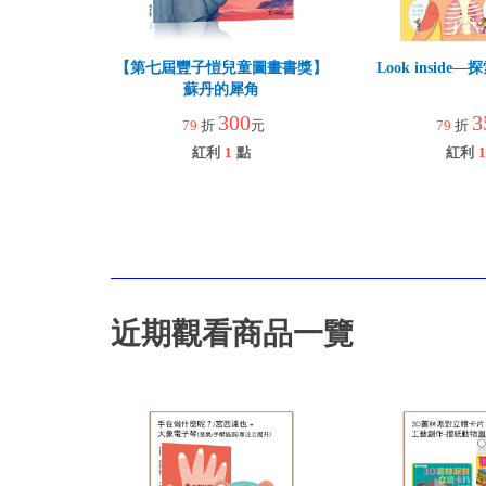
【第七屆豐子愷兒童圖畫書獎】
Look insid
蘇丹的犀角
300
3
79
折
元
79
折
紅利
1
點
紅利
1
近期觀看商品一覽