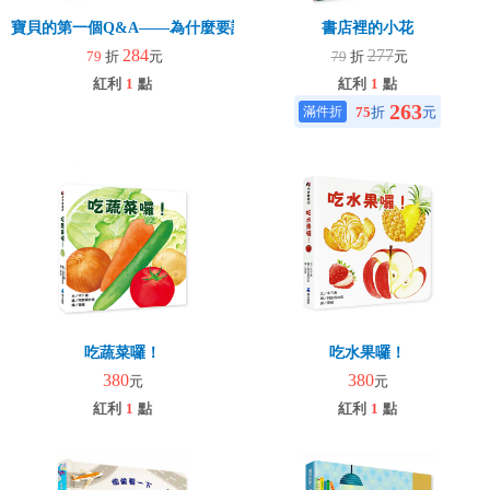
寶貝的第一個Q&A――為什麼要說對不起？
書店裡的小花
284
277
79
折
元
79
折
元
紅利
1
點
紅利
1
點
263
75
折
元
吃蔬菜囉！
吃水果囉！
380
380
元
元
紅利
1
點
紅利
1
點