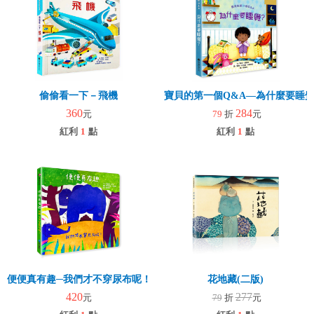
偷偷看一下－飛機
寶貝的第一個Q&A—為什麼要睡
360
284
元
79
折
元
紅利
1
點
紅利
1
點
便便真有趣─我們才不穿尿布呢！
花地藏(二版)
420
277
元
79
折
元