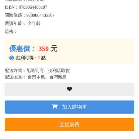
ISBN：
9789864405107
國際條碼：
9789864405107
適讀年齡：
全年齡
規格：
優惠價：
350
元
紅利可得：
1
點
配送方式：配送到府、便利店取貨
配送地區： 台灣本島、台灣離島
加入購物車
直接購買