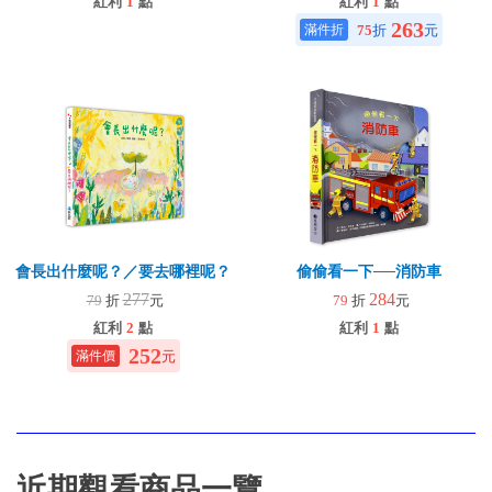
紅利
1
點
紅利
1
點
263
75
折
元
會長出什麼呢？／要去哪裡呢？
偷偷看一下──消防車
277
284
79
折
元
79
折
元
紅利
2
點
紅利
1
點
252
元
近期觀看商品一覽