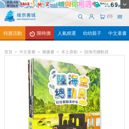
(
0
)
特惠活動
限時價
人氣精選
幼幼親子
中文童書
首頁
中文童書
圖畫書
本土原創
陸海空總動員