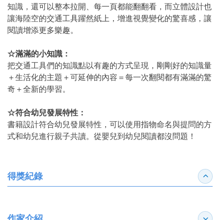
知識，還可以整本拉開、每一頁都能翻翻看，而立體設計也
讓海陸空的交通工具躍然紙上，增進視覺變化的驚喜感，讓
閱讀增添更多樂趣。
☆滿滿的小知識：
把交通工具們的知識點以有趣的方式呈現，剛剛好的知識量
＋生活化的主題＋可延伸的內容＝每一次翻閱都有滿滿的驚
奇＋全新的學習。
☆符合幼兒發展特性：
書籍設計符合幼兒發展特性，可以使用指物命名與提問的方
式和幼兒進行親子共讀。從嬰兒到幼兒閱讀都沒問題！
得獎紀錄
收合
作家介紹