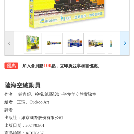
100
優惠
加入會員贈
點，立即折並享購書優惠。
陸海空總動員
作者：
鍾宜穎、檸檬/紙藝設計-半隻羊立體實驗室
繪者：
王瑄、Cuckoo Art
譯者：
出版社：
維京國際股份有限公司
出版日期：
2024/03/01
商品編號：
AC076457