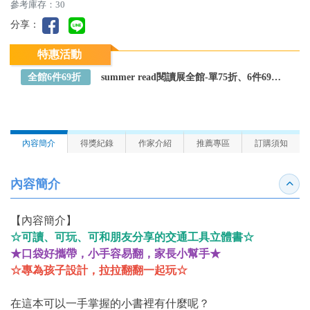
參考庫存：30
分享：
特惠活動
全館6件69折
summer read閱讀展全館-單75折、6件69折～全館任選
內容簡介
得獎紀錄
作家介紹
推薦專區
訂購須知
內容簡介
收合
【內容簡介】
☆可讀、可玩、可和朋友分享的交通工具立體書☆
★口袋好攜帶，小手容易翻，家長小幫手★
☆專為孩子設計，拉拉翻翻一起玩☆
在這本可以一手掌握的小書裡有什麼呢？