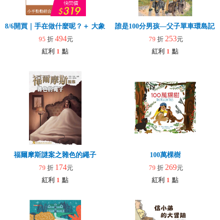
8/6開買｜手在做什麼呢？＋ 大象拉拉樂(玩具)
誰是100分男孩—父子單車環島記
494
253
95
折
元
79
折
元
紅利
1
點
紅利
1
點
福爾摩斯謎案之雜色的繩子
100萬棵樹
174
269
79
折
元
79
折
元
紅利
1
點
紅利
1
點