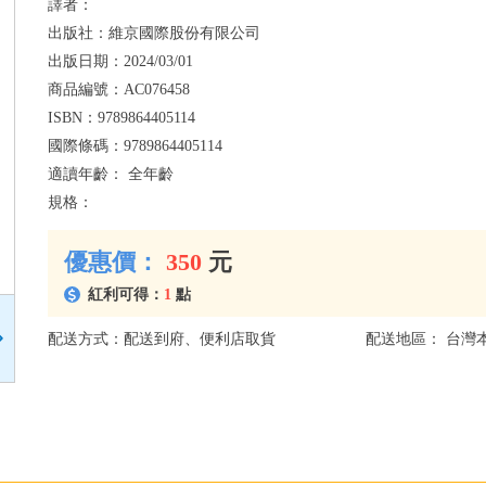
譯者：
出版社：
維京國際股份有限公司
出版日期：
2024/03/01
商品編號：
AC076458
ISBN：
9789864405114
國際條碼：
9789864405114
適讀年齡：
全年齡
規格：
優惠價：
350
元
紅利可得：
1
點
配送方式：配送到府、便利店取貨
配送地區： 台灣