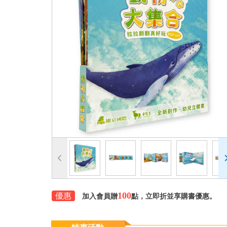
100
優惠
加入會員贈
點，立即折並享購書優惠。