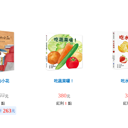
的小花
吃蔬菜囉！
吃
77
380
3
元
元
點
紅利
1
點
紅
263
折
元