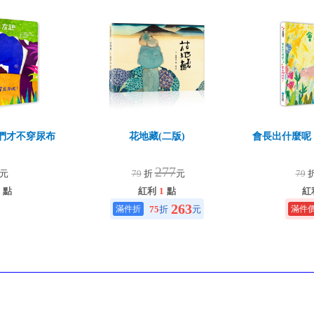
們才不穿尿布
花地藏(二版)
會長出什麼呢
！
277
元
79
折
元
79
點
紅利
1
點
紅
263
75
折
元