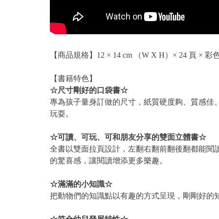
【商品規格】12 × 14 cm （W X H）× 24 頁 × 彩
【書籍特色】
☆尺寸剛好的口袋書☆
專為孩子量身訂做的尺寸，紙質硬度夠、質感佳
玩耍。
☆可讀、可玩、可和朋友分享的雙面立體書☆
全書以雙面拉頁設計，左翻右翻前翻後翻都能閱
的驚喜感，讓閱讀增添更多樂趣。
☆滿滿的小知識☆
把動物們的知識點以有趣的方式呈現，剛剛好的