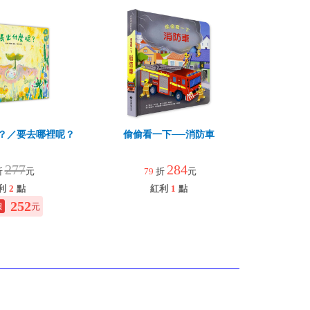
？／要去哪裡呢？
偷偷看一下──消防車
277
284
折
元
79
折
元
利
2
點
紅利
1
點
252
元