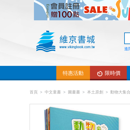
進
特惠活動
限時價
首頁
中文童書
圖畫書
本土原創
動物大集