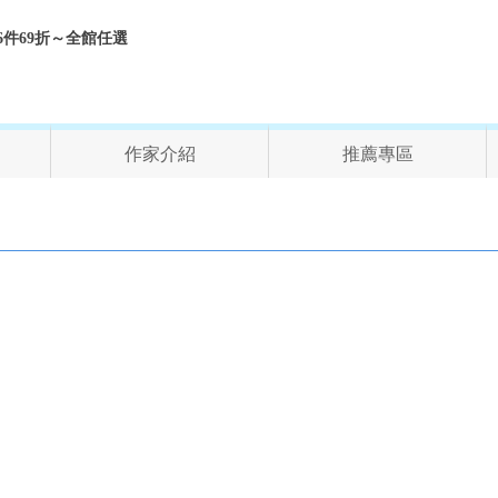
折、6件69折～全館任選
作家介紹
推薦專區