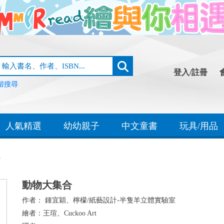
登入/註冊
階搜尋
人氣精選
幼幼親子
中文童書
玩具/用品
合
動物大集合
作者：
鍾宜穎、檸檬/紙藝設計-半隻羊立體實驗室
繪者：
王瑄、Cuckoo Art