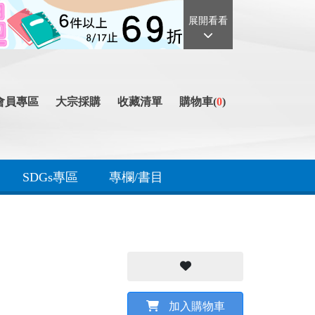
展開看看
會員專區
大宗採購
收藏清單
購物車(
0
)
SDGs專區
專欄/書目
加入購物車