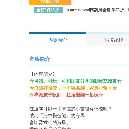
特惠活動
全館6件69折
summer read閱讀展全館-單75
內容簡介
得獎紀錄
內容簡介
【內容簡介】
☆可讀、可玩、可和朋友分享的動物立體書☆
★口袋好攜帶，小手容易翻，家長小幫手★
☆專為孩子設計，拉拉翻翻一起玩☆
在這本可以一手掌握的小書裡有什麼呢？
號稱「海中變色龍」的海馬、
會斷臂求生的海星、