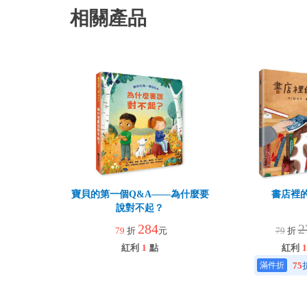
相關產品
寶貝的第一個Q&A――為什麼要
書店裡
說對不起？
284
2
79
折
元
79
折
紅利
1
點
紅利
1
75