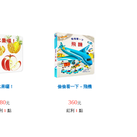
水果囉！
偷偷看一下－飛機
80
360
元
元
利
1
點
紅利
1
點