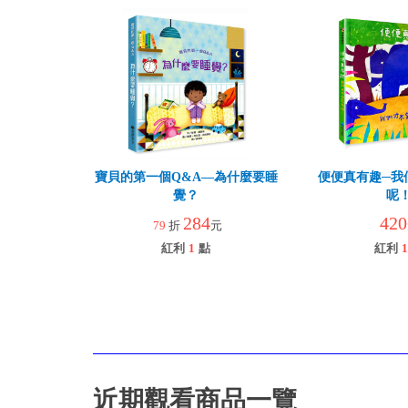
寶貝的第一個Q&A—為什麼要睡
便便真有趣─我
覺？
呢
284
420
79
折
元
紅利
1
點
紅利
1
近期觀看商品一覽