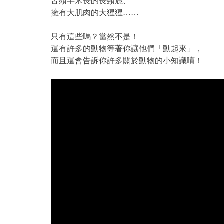
舌頭半米長的長頸鹿、
擁有大肌肉的大猩猩……
只有這些嗎？當然不是！
還有許多的動物等著你讓他們「動起來」，
而且還會告訴你許多關於動物的小知識唷！