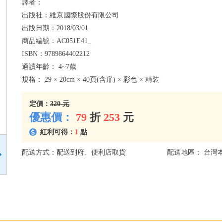
譯者：
出版社：
維京國際股份有限公司
出版日期：
2018/03/01
商品編號：
AC051E41_
ISBN：
9789864402212
適讀年齡：
4~7歲
規格：
29 × 20cm × 40頁(含扉) × 彩色 × 精裝
定價：
320 元
優惠價：
79
折
253
元
紅利可得：
1
點
配送方式：配送到府、便利店取貨
配送地區： 台灣