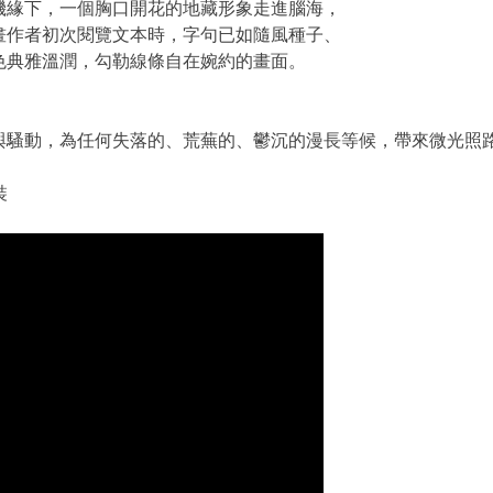
機緣下，一個胸口開花的地藏形象走進腦海，
畫作者初次閱覽文本時，字句已如隨風種子、
用色典雅溫潤，勾勒線條自在婉約的畫面。
與騷動，為任何失落的、荒蕪的、鬱沉的漫長等候，帶來微光照
裝