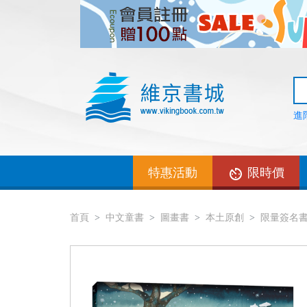
進
特惠活動
限時價
首頁
中文童書
圖畫書
本土原創
限量簽名