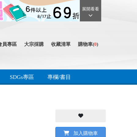
展開看看
會員專區
大宗採購
收藏清單
購物車(
0
)
SDGs專區
專欄/書目
加入購物車