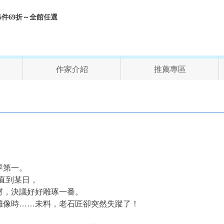
折、6件69折～全館任選
作家介紹
推薦專區
事
界第一。
直到某日，
材，決議好好雕琢一番。
的雕像時……未料，老石匠卻突然失蹤了！