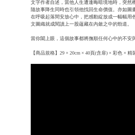
文字作者自述，當他人生遭逢晦暗境地時，突然
隨故事降生同時也引領他找回生命價值。亦如圖
在呼吸起落間安放心中，把感動綻放成一幅幅
文圖織就成閱讀上一股蘊藏在內斂之中的勁道。
當你闔上眼，這個故事都將撫順任何心中的不安
【商品規格】29 × 20cm × 40頁(含扉) × 彩色 × 精