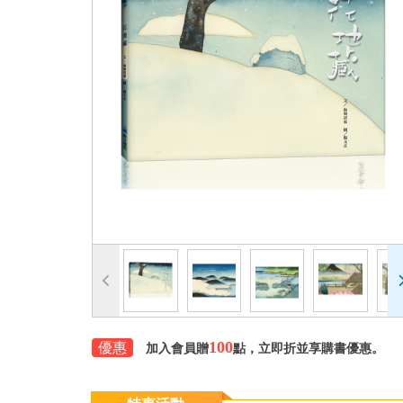
100
優惠
加入會員贈
點，立即折並享購書優惠。