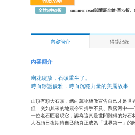
特惠活動
全館6件69折
summer read閱讀展全館-單75
內容簡介
得獎紀錄
內容簡介
幽花綻放，石頭重生了。
時而靜謐優雅，時而沉穩力量的美麗故
山頂有顆大石頭，總向萬物驕傲宣告自己才是世
但，突如其來的地震令它措手不及、跌落河中──
一位老石匠發現它，認為這真是世間難得的好石
大石頭日夜期待自己能真正成為「世界第一」