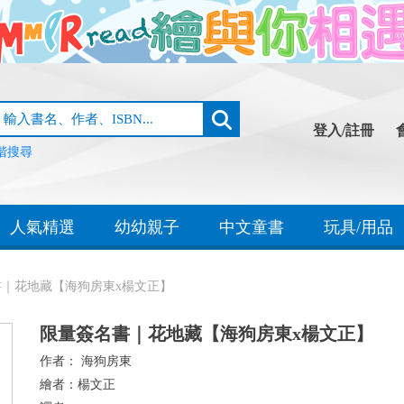
登入/註冊
階搜尋
人氣精選
幼幼親子
中文童書
玩具/用品
書｜花地藏【海狗房東x楊文正】
限量簽名書｜花地藏【海狗房東x楊文正】
作者：
海狗房東
繪者：
楊文正