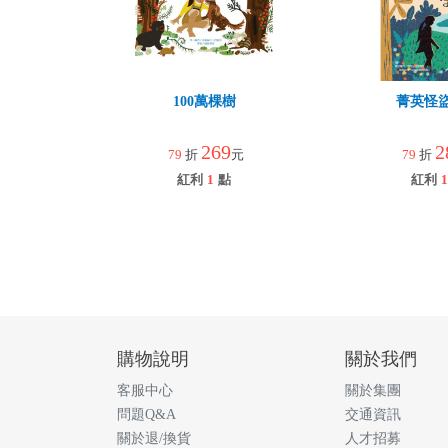
100萬棵樹
菁英怪
269
2
79
折
元
79
折
紅利
1
點
紅利
1
購物說明
關於我們
客服中心
關於集團
問題Q&A
交通資訊
關於退/換貨
人才招募