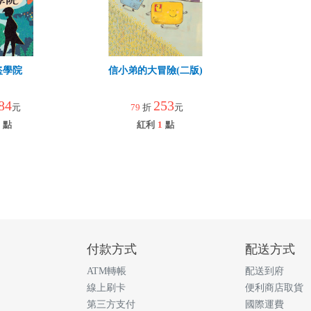
盜學院
信小弟的大冒險(二版)
84
253
元
79
折
元
點
紅利
1
點
付款方式
配送方式
ATM轉帳
配送到府
線上刷卡
便利商店取貨
第三方支付
國際運費