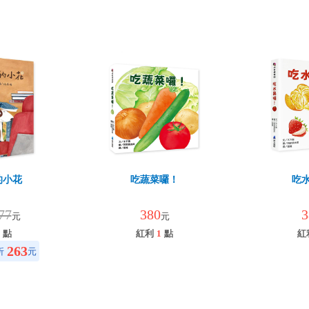
的小花
吃蔬菜囉！
吃
77
380
3
元
元
點
紅利
1
點
紅
263
折
元