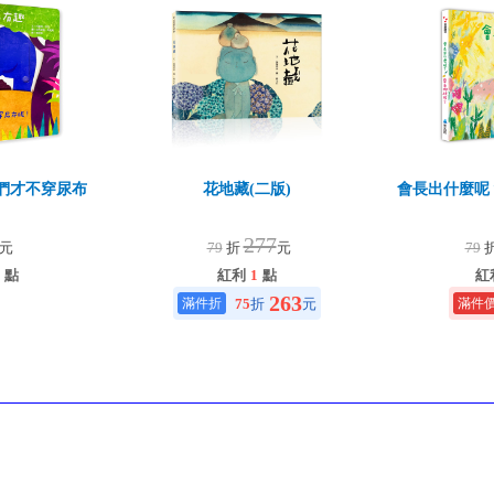
們才不穿尿布
花地藏(二版)
會長出什麼呢
！
277
元
79
折
元
79
點
紅利
1
點
紅
263
75
折
元