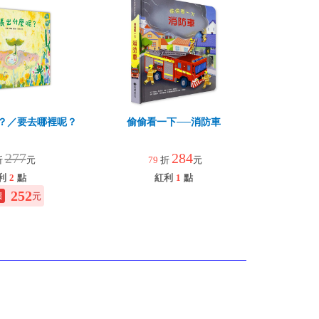
？／要去哪裡呢？
偷偷看一下──消防車
277
284
折
元
79
折
元
利
2
點
紅利
1
點
252
元