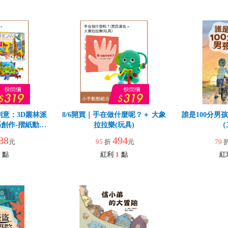
創意：3D叢林派
8/6開買｜手在做什麼呢？＋ 大象
誰是100分男
創作-摺紙動物
拉拉樂(玩具)
（
88
494
元
95
折
元
79
點
紅利
1
點
紅