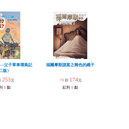
孩—父子單車環島記
福爾摩斯謎案之雜色的繩子
二版）
253
174
折
元
79
折
元
利
1
點
紅利
1
點