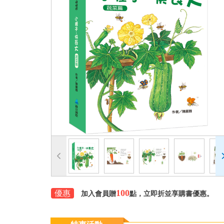
100
優惠
加入會員贈
點，立即折並享購書優惠。