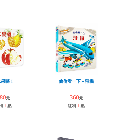
水果囉！
偷偷看一下－飛機
80
360
元
元
利
1
點
紅利
1
點