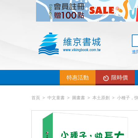
進
特惠活動
限時價
首頁
中文童書
圖畫書
本土原創
小種子，