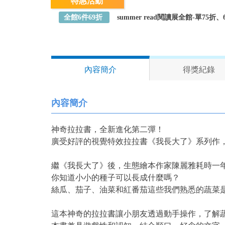
特惠活動
全館6件69折
summer read閱讀展全館-單75
內容簡介
得獎紀錄
內容簡介
神奇拉拉書，全新進化第二彈！
廣受好評的視覺特效拉拉書《我長大了》系
繼《我長大了》後，生態繪本作家陳麗雅耗時一
你知道小小的種子可以長成什麼嗎？
絲瓜、茄子、油菜和紅番茄這些我們熟悉的蔬
這本神奇的拉拉書讓小朋友透過動手操作，了解