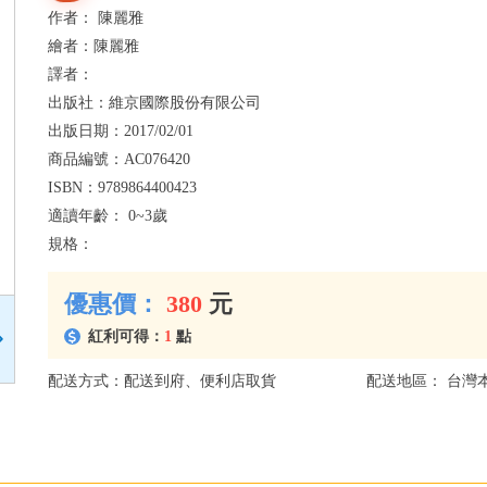
作者：
陳麗雅
繪者：
陳麗雅
譯者：
出版社：
維京國際股份有限公司
出版日期：
2017/02/01
商品編號：
AC076420
ISBN：
9789864400423
適讀年齡：
0~3歲
規格：
優惠價：
380
元
紅利可得：
1
點
配送方式：配送到府、便利店取貨
配送地區： 台灣