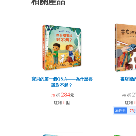
相關產品
寶貝的第一個Q&A――為什麼要
書店裡
說對不起？
284
2
79
折
元
79
折
紅利
1
點
紅利
1
75