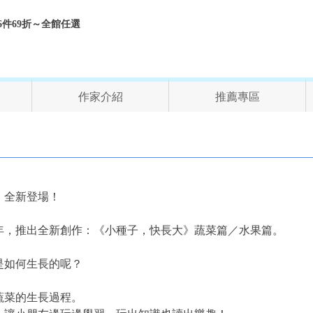
折、6件69折～全館任選
作家介紹
推薦專區
列作，全新登場！
年，推出全新創作：《小種子，快長大》蔬菜篇／水果篇。
菜是如何生長的呢？
蔬菜的生長過程。