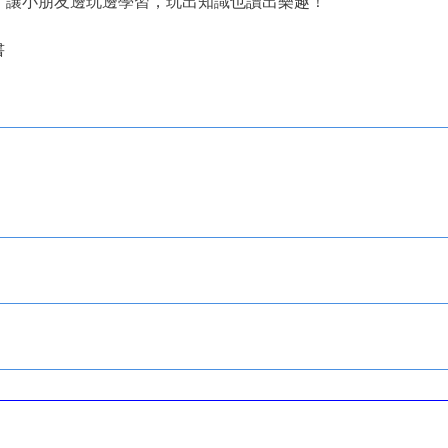
，讓小朋友邊玩邊學習，玩出知識也讀出樂趣！
書