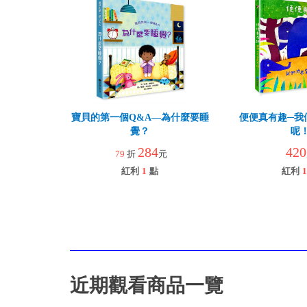
寶貝的第一個Q&A—為什麼要睡
便便真有趣─我
覺？
呢
284
420
79
折
元
紅利
1
點
紅利
1
近期觀看商品一覽