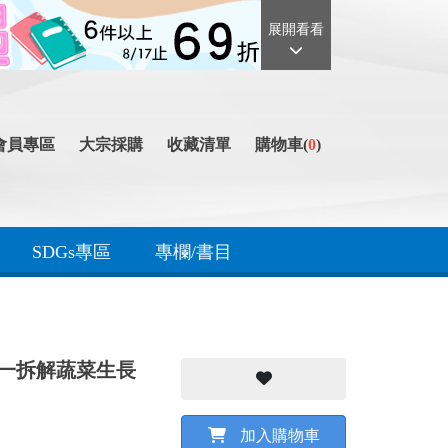
展開看看
會員專區
大宗採購
收藏清單
購物車(
0
)
SDGs專區
專欄/書目
一拆解蔬菜生長
加入購物車