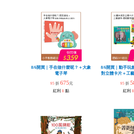
8/6開買｜手在做什麼呢？＋大象
8/6開買｜動手玩
電子琴
對立體卡片＋工藝
園
675
5
95
折
元
95
折
紅利
1
點
紅利
1