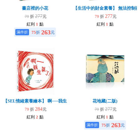
書店裡的小花
【生活中的財金素養】 無法控制
277
277
79
折
元
79
折
元
紅利
1
點
紅利
1
點
263
75
折
元
【SEL情緒素養繪本】 啊──我生氣了！(二版)
花地藏(二版)
284
277
79
折
元
79
折
元
紅利
2
點
紅利
1
點
263
75
折
元