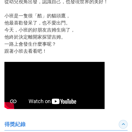
從幼兒視角出發，認識自己，也發現世界的美好！
小班是一隻很「酷」的貓頭鷹，
他最喜歡發呆了，也不愛出門。
今天，小班的好朋友吉姆生病了，
他終於決定離開家探望吉姆。
一路上會發生什麼事呢？
跟著小班去看看吧！
得獎紀錄
收合