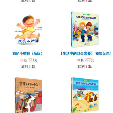
紅利
1
點
紅利
1
點
我的小雞雞（新版）
【生活中的財金素養】 布魯兄弟的
221
277
79
折
元
79
折
元
紅利
1
點
紅利
1
點