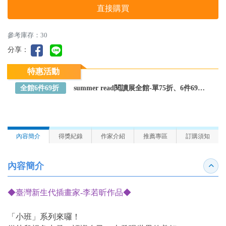
直接購買
參考庫存：30
分享：
特惠活動
全館6件69折
summer read閱讀展全館-單75折、6件69折～全館任選
內容簡介
得獎紀錄
作家介紹
推薦專區
訂購須知
內容簡介
收合
◆臺灣新生代插畫家-李若昕作品◆
「小班」系列來囉！