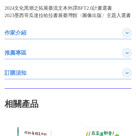
2024文化黑潮之拓展臺流文本外譯BFT2.0計畫選書
2023墨西哥瓜達拉哈拉書展臺灣館〈圖像出版〉主題入選書
作家介紹
展開
推薦專區
展開
訂購須知
展開
相關產品