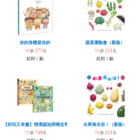
你的身體是你的
蔬菜運動會（新版）
277
221
79
折
元
79
折
元
紅利
1
點
紅利
1
點
【好玩又有趣】情境認知與慨念學習--有聲繪本雙書組
水果海水浴！（新版）
749
221
75
折
元
79
折
元