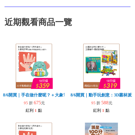
近期觀看商品一覽
8/6開買｜手在做什麼呢？＋大象電子琴
8/6開買｜動手玩創意：3D叢林
675
588
95
折
元
95
折
元
紅利
1
點
紅利
1
點