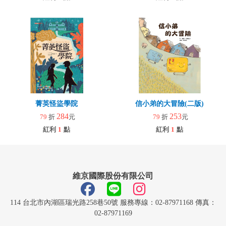
菁英怪盜學院
信小弟的大冒險(二版)
284
253
79
折
元
79
折
元
紅利
1
點
紅利
1
點
維京國際股份有限公司
114 台北市內湖區瑞光路258巷50號 服務專線：02-87971168 傳真：
02-87971169