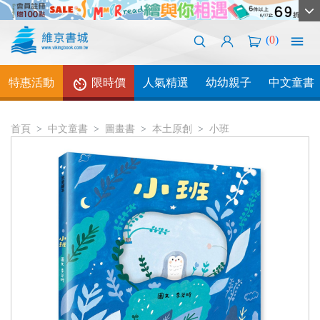
(
0
)
特惠活動
限時價
人氣精選
幼幼親子
中文童書
首頁
中文童書
圖畫書
本土原創
小班