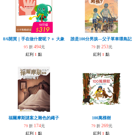
8/6開買｜手在做什麼呢？＋ 大象拉拉樂(玩具)
誰是100分男孩—父子單車環島記
494
253
95
折
元
79
折
元
紅利
1
點
紅利
1
點
福爾摩斯謎案之雜色的繩子
100萬棵樹
174
269
79
折
元
79
折
元
紅利
1
點
紅利
1
點