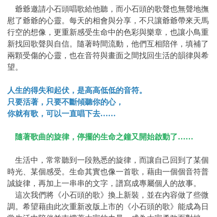
爺爺邀請小石頭唱歌給他聽，而小石頭的歌聲也無聲地撫
慰了爺爺的心靈。每天的相會與分享，不只讓爺爺帶來天馬
行空的想像，更重新感受生命中的色彩與樂章，也讓小鳥重
新找回歌聲與自信。隨著時間流動，他們互相陪伴，填補了
兩顆受傷的心靈，也在音符與畫面之間找回生活的韻律與希
望。
人生的得失和起伏，是高高低低的音符。
只要活著，只要不斷傾聽你的心，
你就有歌，可以一直唱下去……
隨著歌曲的旋律，停擺的生命之鐘又開始啟動了……
生活中，常常聽到一段熟悉的旋律，而讓自己回到了某個
時光、某個感受。生命其實也像一首歌，藉由一個個音符普
誠旋律，再加上一串串的文字，譜寫成專屬個人的故事。
這次我們將《小石頭的歌》換上新裝，並在內容做了些微
調。希望藉由此次重新改版上市的《小石頭的歌》能成為日