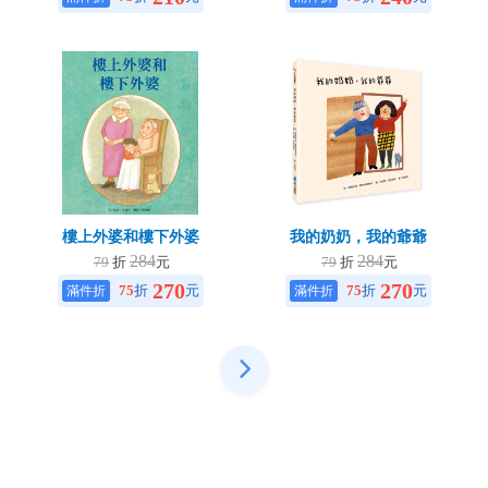
樓上外婆和樓下外婆
我的奶奶，我的爺爺
284
284
79
折
元
79
折
元
270
270
75
折
元
75
折
元