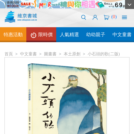
(
0
)
特惠活動
限時價
人氣精選
幼幼親子
中文童書
首頁
中文童書
圖畫書
本土原創
小石頭的歌(二版)