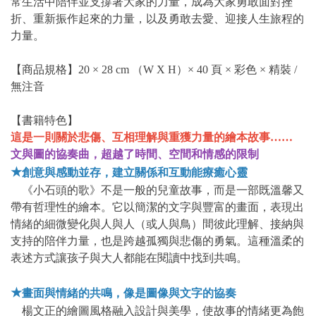
常生活中陪伴並支撐著大家的力量，成為大家勇敢面對挫
折、重新振作起來的力量，以及勇敢去愛、迎接人生旅程的
力量。
【商品規格】20 × 28 cm （W X H）× 40 頁 × 彩色 × 精裝 /
無注音
【書籍特色】
這是一則關於悲傷、互相理解與重獲力量的繪本故事……
文與圖的協奏曲，超越了時間、空間和情感的限制
★
創意與感動並存，建立關係和互動能療癒心靈
《小石頭的歌》不是一般的兒童故事，而是一部既溫馨又
帶有哲理性的繪本。它以簡潔的文字與豐富的畫面，表現出
情緒的細微變化與人與人（或人與鳥）間彼此理解、接納與
支持的陪伴力量，也是跨越孤獨與悲傷的勇氣。這種溫柔的
表述方式讓孩子與大人都能在閱讀中找到共鳴。
★
畫面與情緒的共鳴，像是圖像與文字的協奏
楊文正的繪圖風格融入設計與美學，使故事的情緒更為飽