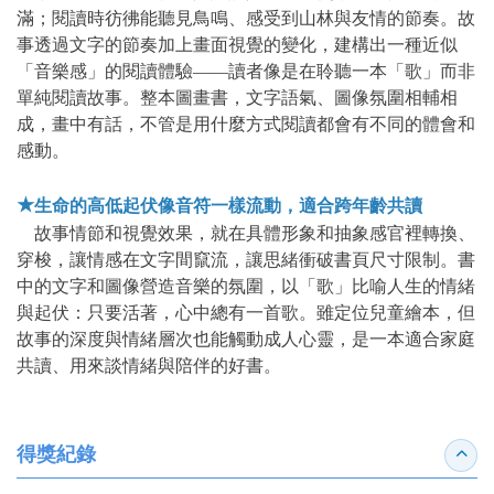
滿；閱讀時彷彿能聽見鳥鳴、感受到山林與友情的節奏。故
事透過文字的節奏加上畫面視覺的變化，建構出一種近似
「音樂感」的閱讀體驗——讀者像是在聆聽一本「歌」而非
單純閱讀故事。整本圖畫書，文字語氣、圖像氛圍相輔相
成，畫中有話，不管是用什麼方式閱讀都會有不同的體會和
感動。
★
生命的高低起伏像音符一樣流動，適合跨年齡共讀
故事情節和視覺效果，就在具體形象和抽象感官裡轉換、
穿梭，讓情感在文字間竄流，讓思緒衝破書頁尺寸限制。書
中的文字和圖像營造音樂的氛圍，以「歌」比喻人生的情緒
與起伏：只要活著，心中總有一首歌。雖定位兒童繪本，但
故事的深度與情緒層次也能觸動成人心靈，是一本適合家庭
共讀、用來談情緒與陪伴的好書。
得獎紀錄
收合