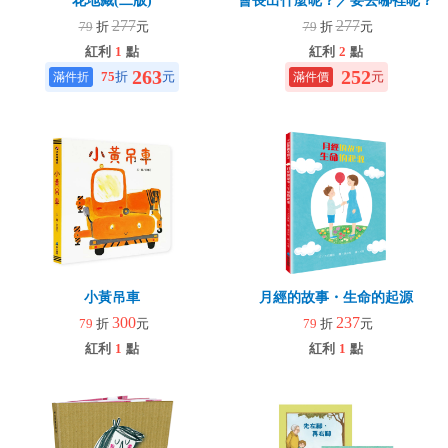
花地藏(二版)
會長出什麼呢？／要去哪裡呢？
277
277
79
折
元
79
折
元
紅利
1
點
紅利
2
點
263
252
75
折
元
元
小黃吊車
月經的故事・生命的起源
300
237
79
折
元
79
折
元
紅利
1
點
紅利
1
點