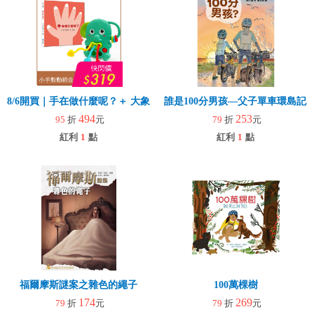
8/6開買｜手在做什麼呢？＋ 大象拉拉樂(玩具)
誰是100分男孩—父子單車環島記
494
253
95
折
元
79
折
元
紅利
1
點
紅利
1
點
福爾摩斯謎案之雜色的繩子
100萬棵樹
174
269
79
折
元
79
折
元