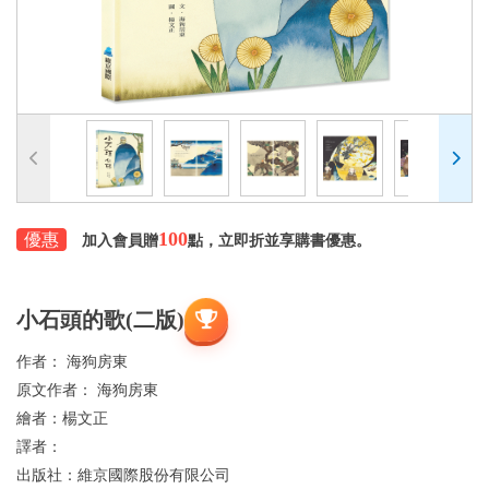
100
優惠
加入會員贈
點，立即折並享購書優惠。
小石頭的歌(二版)
作者：
海狗房東
原文作者：
海狗房東
繪者：
楊文正
譯者：
出版社：
維京國際股份有限公司