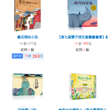
書店裡的小花
【第七屆豐子愷兒童圖畫書獎】蘇
277
300
79
折
元
79
折
元
紅利
1
點
紅利
1
點
263
75
折
元