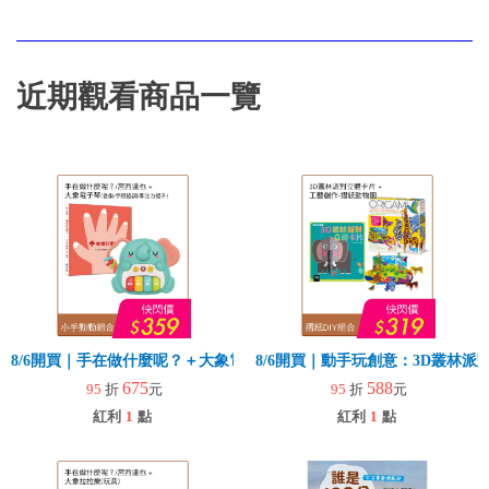
近期觀看商品一覽
8/6開買｜手在做什麼呢？＋大象電子琴
8/6開買｜動手玩創意：3D叢林
675
588
95
折
元
95
折
元
紅利
1
點
紅利
1
點