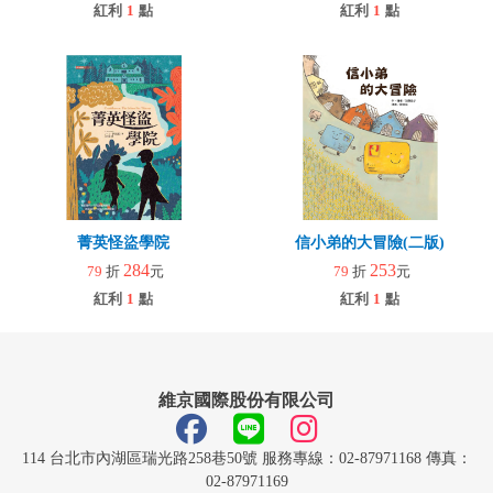
紅利
1
點
紅利
1
點
菁英怪盜學院
信小弟的大冒險(二版)
284
253
79
折
元
79
折
元
紅利
1
點
紅利
1
點
維京國際股份有限公司
114 台北市內湖區瑞光路258巷50號 服務專線：02-87971168 傳真：
02-87971169