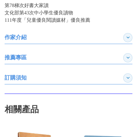
第78梯次好書大家讀
文化部第43次中小學生優良讀物
111年度「兒童優良閱讀媒材」優良推薦
作家介紹
展開
推薦專區
展開
訂購須知
展開
相關產品