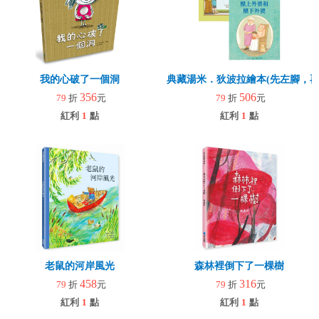
我的心破了一個洞
典藏湯米．狄波拉繪本(先左腳，再
356
506
79
折
元
79
折
元
紅利
1
點
紅利
1
點
老鼠的河岸風光
森林裡倒下了一棵樹
458
316
79
折
元
79
折
元
紅利
1
點
紅利
1
點