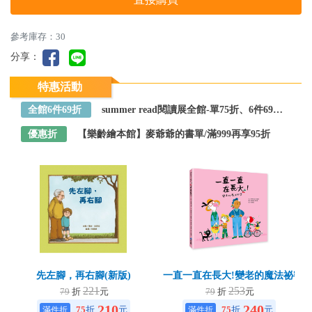
參考庫存：30
分享：
特惠活動
全館6件69折
summer read閱讀展全館-單75折、6件69折～全館任選
優惠折
【樂齡繪本館】麥爺爺的書單/滿999再享95折
先左腳，再右腳(新版)
一直一直在長大!變老的魔法祕密
221
253
79
折
元
79
折
元
210
240
75
折
元
75
折
元