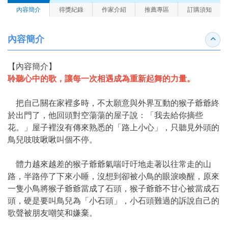
內容簡介
得獎紀錄
作家介紹
推薦專區
訂購須知
內容簡介
收合
【內容簡介】
聆聽心中的歌，讓每一次相遇成為重新起舞的力量。
把自己關在家裡多時，不太願意與外界互動的猴子爺爺終
於出門了，他回頭對空蕩蕩的屋子說：「我去給你摘些
花。」屋子裡沒有傳來熟悉的「路上小心」，只聽見外頭的
鳥兒吱吱啾啾叫個不停。
體力越來越差的猴子爺爺氣喘吁吁地走著以往常走的山
路，半路停了下來小睡，沒想到卻被小鳥的眼淚喚醒，原來
一隻小鳥將猴子爺爺當成了石頭，猴子爺爺不甘心被當成石
頭，硬是要叫鳥兒為「小石頭」，小石頭難過的訴說自己的
歌聲被朋友嘲笑和嫌棄。