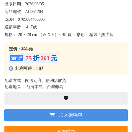
出版日期：
2026/03/05
商品編號：
AC051204
ISBN：
9789864406005
適讀年齡：
4~7歲
規格：
20 × 28 cm （W X H）× 40 頁 × 彩色 × 精裝 / 無注音
定價：
350 元
75
折
元
263
紅利可得：
1
點
配送方式：配送到府、便利店取貨
配送地區： 台灣本島、台灣離島
加入購物車
直接購買