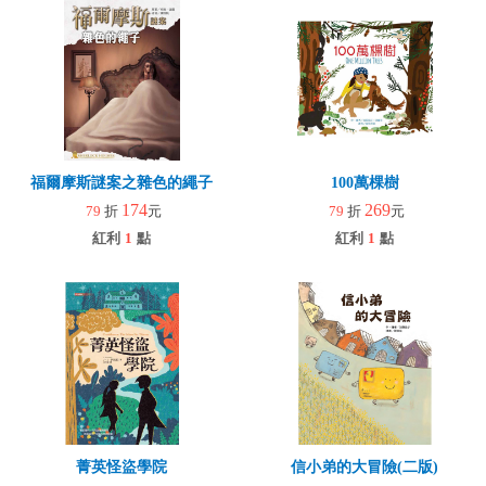
福爾摩斯謎案之雜色的繩子
100萬棵樹
174
269
79
折
元
79
折
元
紅利
1
點
紅利
1
點
菁英怪盜學院
信小弟的大冒險(二版)