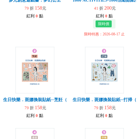
多元創意遊戲書：夢幻公主
1000 ACTIVITIES-1000活
158
200
79
折
元
41
折
元
紅利
0
點
紅利
0
點
限時特惠：2026-08-17 止
生日快樂．斑娜換裝貼紙─烹飪（韓國原裝進口版）一款
生日快樂．斑娜換裝貼紙─打掃（
158
158
79
折
元
79
折
元
紅利
0
點
紅利
0
點