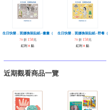
生日快樂．斑娜換裝貼紙─畫畫（韓國原裝進口版）ㄧ款
生日快樂．斑娜換裝貼紙─野餐（
158
158
79
折
元
79
折
元
紅利
0
點
紅利
0
點
近期觀看商品一覽