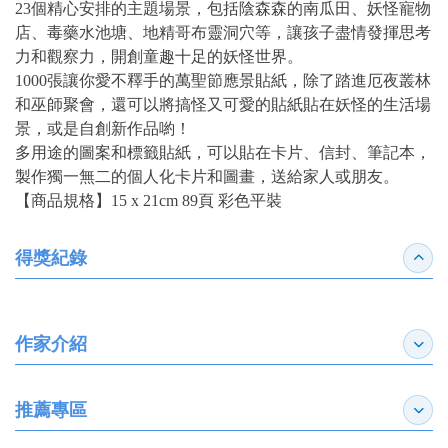
23個精心安排的主題場景，包括陰森森的南瓜田、妖怪寵物
店、毒藥水池塘、地精哥布靈洞穴等，讓孩子盡情發揮思考
力和觀察力，開創童趣十足的妖怪世界。
1000張讓你愛不釋手的萬聖節應景貼紙，除了踏進厄夜叢林
和巫師聚會，還可以將搞怪又可愛的貼紙貼在妖怪的生活場
景，或是自創新作品喲！
多用途的圖案和標籤貼紙，可以貼在卡片、信封、筆記本，
製作獨一無二的個人化卡片和圖畫，送給家人或朋友。
【商品規格】15 x 21cm 89頁 彩色平裝
得獎紀錄
收合
作家介紹
展開
推薦專區
展開