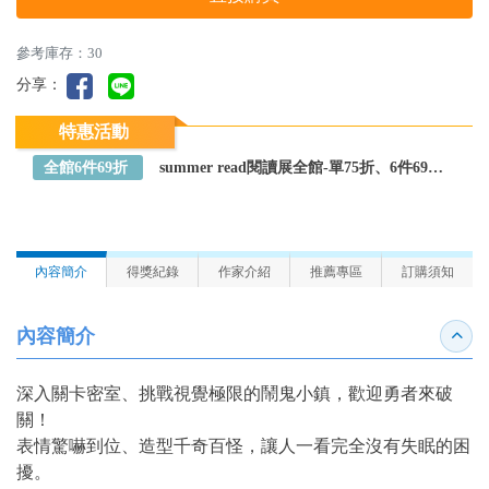
參考庫存：30
分享：
特惠活動
全館6件69折
summer read閱讀展全館-單75折、6件69折～全館任選
內容簡介
得獎紀錄
作家介紹
推薦專區
訂購須知
內容簡介
收合
深入關卡密室、挑戰視覺極限的鬧鬼小鎮，歡迎勇者來破
關！
表情驚嚇到位、造型千奇百怪，讓人一看完全沒有失眠的困
擾。