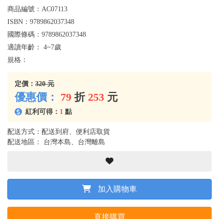
商品編號：
AC07113
ISBN：
9789862037348
國際條碼：
9789862037348
適讀年齡：
4~7歲
規格：
定價：
320 元
優惠價：
79
折
253
元
紅利可得：
1
點
配送方式：配送到府、便利店取貨
配送地區： 台灣本島、台灣離島
加入購物車
直接購買