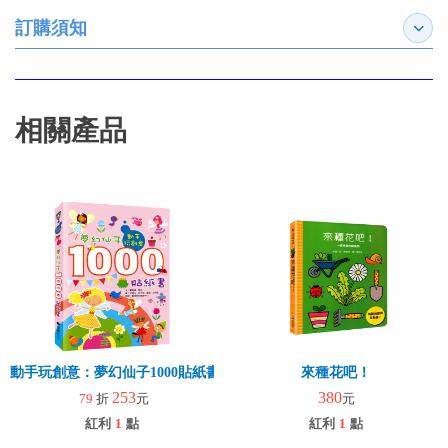
訂購須知
展開
相關產品
動手玩創意：夢幻仙子1000貼紙書
來種花吧！
253
380
79
折
元
元
紅利
1
點
紅利
1
點