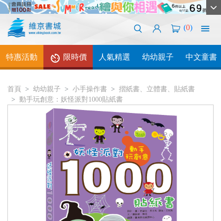
(
0
)
特惠活動
限時價
人氣精選
幼幼親子
中文童書
首頁
幼幼親子
小手操作書
摺紙書、立體書、貼紙書
動手玩創意：妖怪派對1000貼紙書