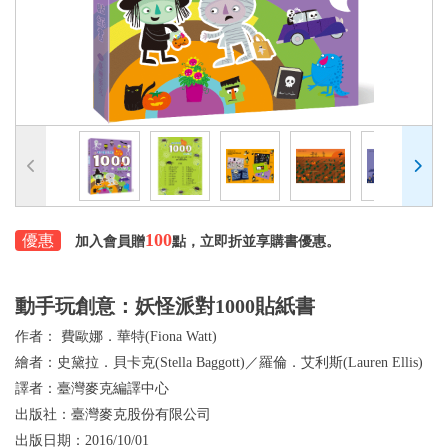
100
優惠
加入會員贈
點，立即折並享購書優惠。
動手玩創意：妖怪派對1000貼紙書
作者：
費歐娜．華特(Fiona Watt)
繪者：
史黛拉．貝卡克(Stella Baggott)／羅倫．艾利斯(Lauren Ellis)
譯者：
臺灣麥克編譯中心
出版社：
臺灣麥克股份有限公司
出版日期：
2016/10/01