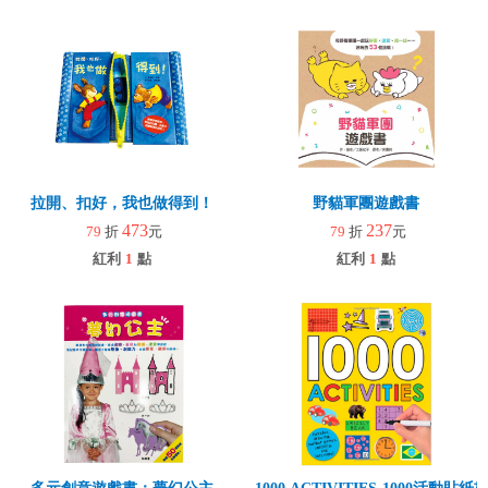
拉開、扣好，我也做得到！
野貓軍團遊戲書
473
237
79
折
元
79
折
元
紅利
1
點
紅利
1
點