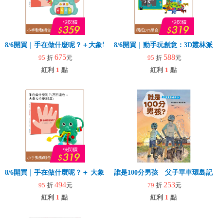
8/6開買｜手在做什麼呢？＋大象電子琴
8/6開買｜動手玩創意：3D叢林
675
588
95
折
元
95
折
元
紅利
1
點
紅利
1
點
8/6開買｜手在做什麼呢？＋ 大象拉拉樂(玩具)
誰是100分男孩—父子單車環島記
494
253
95
折
元
79
折
元
紅利
1
點
紅利
1
點