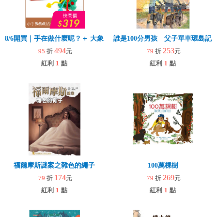
8/6開買｜手在做什麼呢？＋ 大象拉拉樂(玩具)
誰是100分男孩—父子單車環島記
494
253
95
折
元
79
折
元
紅利
1
點
紅利
1
點
福爾摩斯謎案之雜色的繩子
100萬棵樹
174
269
79
折
元
79
折
元
紅利
1
點
紅利
1
點