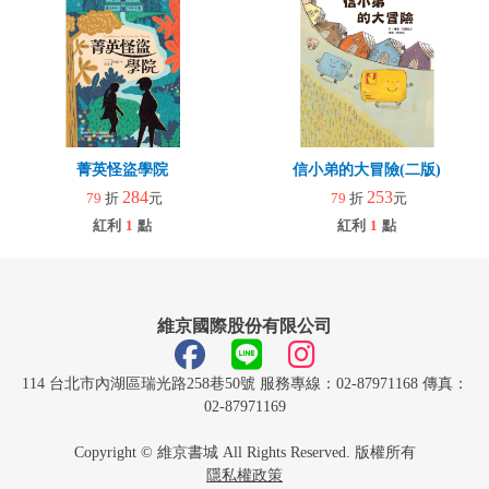
菁英怪盜學院
信小弟的大冒險(二版)
284
253
79
折
元
79
折
元
紅利
1
點
紅利
1
點
維京國際股份有限公司
114 台北市內湖區瑞光路258巷50號 服務專線：02-87971168 傳真：
02-87971169
Copyright © 維京書城 All Rights Reserved. 版權所有
隱私權政策