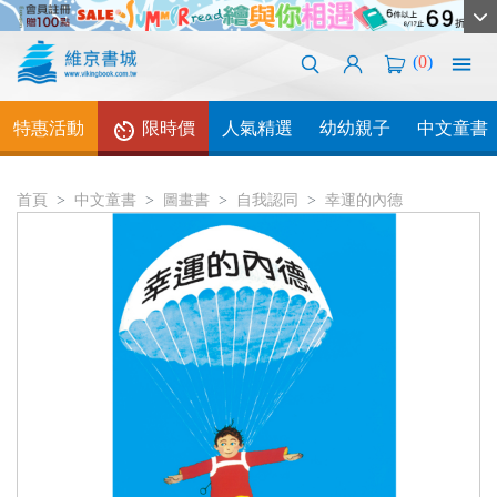
(
0
)
特惠活動
限時價
人氣精選
幼幼親子
中文童書
首頁
中文童書
圖畫書
自我認同
幸運的內德