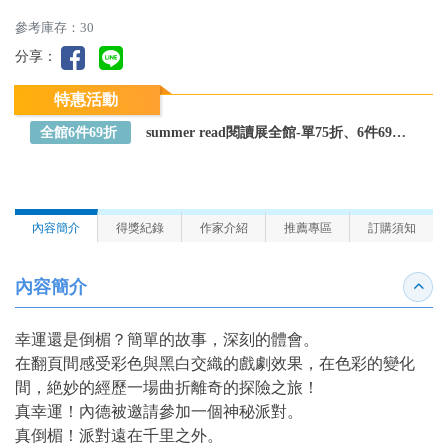
參考庫存：30
分享：
特惠活動
全館6件69折
summer read閱讀展全館-單75折、6件69折～全館任選
內容簡介
得獎紀錄
作家介紹
推薦專區
訂購須知
內容簡介
收合
幸運還是倒楣？簡單的故事，深刻的體會。
在翻頁間感受彩色與黑白交織的戲劇效果，在色彩的變化
間，絶妙的經歷一場曲折離奇的探險之旅！
真幸運！內德被邀請參加一個神秘派對。
真倒楣！派對遠在千里之外。