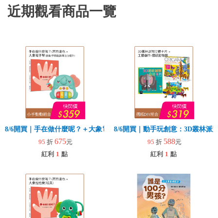
近期觀看商品一覽
8/6開買｜手在做什麼呢？＋大象電子琴
8/6開買｜動手玩創意：3D叢林
675
588
95
折
元
95
折
元
紅利
1
點
紅利
1
點