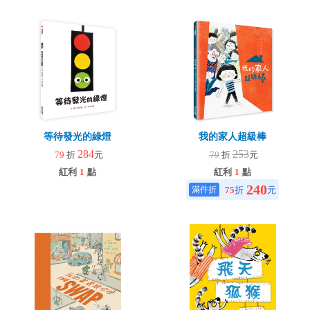
等待發光的綠燈
我的家人超級棒
284
253
79
折
元
79
折
元
紅利
1
點
紅利
1
點
240
75
折
元