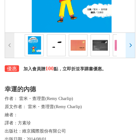
100
優惠
加入會員贈
點，立即折並享購書優惠。
幸運的內德
作者：
雷米・查理普(Remy Charlip)
原文作者：
雷米・查理普(Remy Charlip)
繪者：
譯者：
方素珍
出版社：
維京國際股份有限公司
出版日期：
2014/08/01