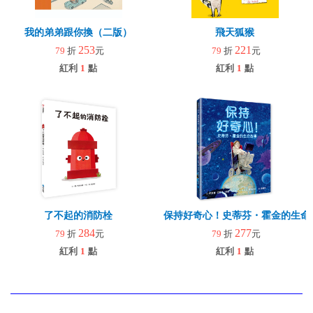
我的弟弟跟你換（二版）
飛天狐猴
253
221
79
折
元
79
折
元
紅利
1
點
紅利
1
點
了不起的消防栓
保持好奇心！史蒂芬・霍金的生命
284
277
79
折
元
79
折
元
紅利
1
點
紅利
1
點