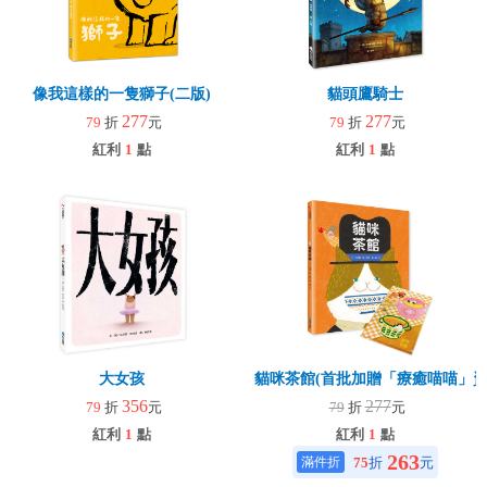
像我這樣的一隻獅子(二版)
貓頭鷹騎士
277
277
79
折
元
79
折
元
紅利
1
點
紅利
1
點
大女孩
貓咪茶館(首批加贈「療癒喵喵」資
356
277
79
折
元
79
折
元
紅利
1
點
紅利
1
點
263
75
折
元