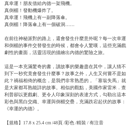
真幸運！朋友借給內德一架飛機。
真倒楣！發動機爆炸了。
真幸運！飛機上有一副降落傘。
真倒楣！降落傘上有一個破洞……
在前往神秘派對的路上，還會發生什麼意外呢？每一次幸運
和倒楣的事件交替發生的時候，都會令人驚嘆，這些充滿戲
劇性的畫面，活靈活現的描繪出內德的驚險之旅。
這是一本充滿驚奇的書，讀故事的樂趣盡在其中，讓人猜不
到下一秒究竟會發生什麼事？故事之外，人生又何嘗不是如
此？禍福相倚的概念，是我們非常熟悉的，「塞翁失馬」就
是大家都耳熟能詳的故事。相似的觀點，美國作家雷米．查
利普卻以更戲劇、更令人印象深刻的表達方式，勾勒出這本
彩色與黑白交織、幸運與倒楣交疊，充滿跌宕起伏的故事：
《幸運的內德》。
【規格】17.8 x 25.4 cm /48頁 /彩色 /精裝 / 有注音