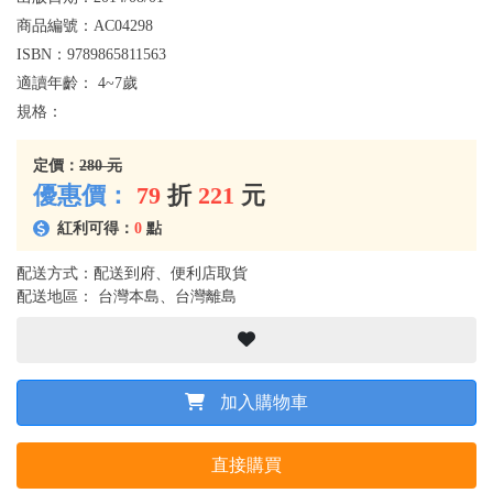
商品編號：
AC04298
ISBN：
9789865811563
適讀年齡：
4~7歲
規格：
定價：
280 元
優惠價：
79
折
221
元
紅利可得：
0
點
配送方式：配送到府、便利店取貨
配送地區： 台灣本島、台灣離島
加入購物車
直接購買