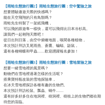
【雨蛙生態旅行團2】雨蛙生態旅行團：空中驚險之旅
想要體驗遨遊天際的快感嗎？
能在天空飛翔的只有鳥類嗎？
雨蛙先生特製了一架紙飛機，
可以飛的跟遊隼一樣快，還可以飛得比日本冷杉高。
讓我們一起翱翔天際吧！
從日出到日落，由空中俯瞰地面，嗅聞各種植物，
本次預計拜訪叉尾雨燕、蒼鷹、蝙蝠、鼯鼠，
還有各種蝴蝶和甲蟲……歡迎踴躍報名參加！
【雨蛙生態旅行團3】雨蛙生態旅行團：雪地冒險之旅
想要一睹雪地裡的風景嗎？
動物們在雪地裡過著怎樣的生活呢？
搭乘寶特瓶改裝的雪地探險車，
在冰天雪地裡探訪各種有趣的生物們。
本次預計拜訪松鼠、瓢蟲、蝸牛……
還有好多好多住在地洞裡、樹洞裡、樹枝上的生物們都在期
待您的蒞臨。