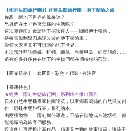
【雨蛙生態旅行團4】雨蛙生態旅行團：地下探險之旅
你想一睹地下世界的風采嗎？
昆蟲們在土裡過著怎樣的生活呢？
這次導遊雨蛙邀請地下探險達人——鼴鼠博士帶路，
搭乘電動刮鬍刀馬達改裝的地下探險車，
帶領大家勇闖不可思議的地下世界。
本次預計拜訪螞蟻、蚯蚓、鼴鼠、各種甲蟲、細黃胡蜂……
還有好多好多住在地下的生物們都在期待您的蒞臨。
【商品規格】一套四冊× 彩色 × 精裝 / 有注音
【書籍特色】
★經典「雨蛙生態旅行團」系列繪本推出新作
日本自然生態插畫家松岡達英，以家鄉新潟縣的自然風光創
作「雨蛙生態旅行團」系列繪本。
由兩棲動物——雨蛙擔任導遊，不論在陸地或在池塘裡，都
能稱職的為旅客們服務。
暌違多年再度推出新作品，精采又生動的故事情節，讓孩子