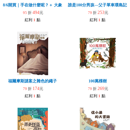
8/6開買｜手在做什麼呢？＋ 大象拉拉樂(玩具)
誰是100分男孩—父子單車環島記
494
253
95
折
元
79
折
元
紅利
1
點
紅利
1
點
福爾摩斯謎案之雜色的繩子
100萬棵樹
174
269
79
折
元
79
折
元
紅利
1
點
紅利
1
點