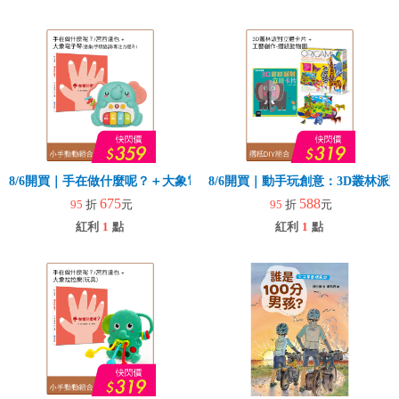
8/6開買｜手在做什麼呢？＋大象電子琴
8/6開買｜動手玩創意：3D叢林
675
588
95
折
元
95
折
元
紅利
1
點
紅利
1
點