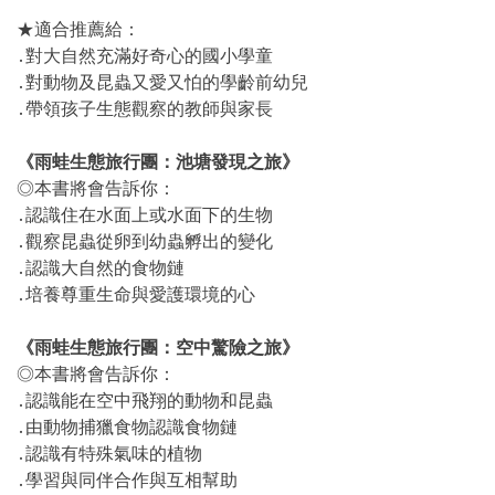
★適合推薦給：
․對大自然充滿好奇心的國小學童
․對動物及昆蟲又愛又怕的學齡前幼兒
․帶領孩子生態觀察的教師與家長
《雨蛙生態旅行團：池塘發現之旅》
◎本書將會告訴你：
․認識住在水面上或水面下的生物
․觀察昆蟲從卵到幼蟲孵出的變化
․認識大自然的食物鏈
․培養尊重生命與愛護環境的心
《雨蛙生態旅行團：空中驚險之旅》
◎本書將會告訴你：
․認識能在空中飛翔的動物和昆蟲
․由動物捕獵食物認識食物鏈
․認識有特殊氣味的植物
․學習與同伴合作與互相幫助