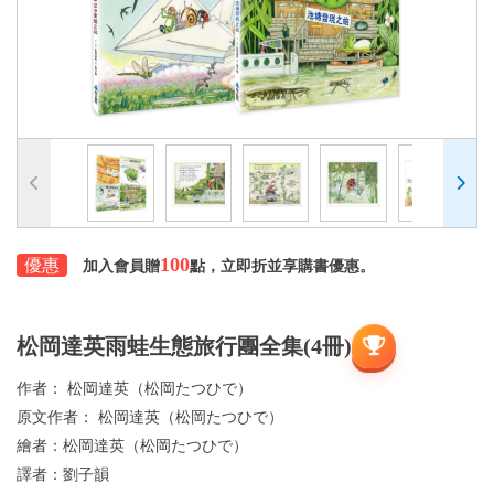
100
優惠
加入會員贈
點，立即折並享購書優惠。
松岡達英雨蛙生態旅行團全集(4冊)
作者：
松岡達英（松岡たつひで）
原文作者：
松岡達英（松岡たつひで）
繪者：
松岡達英（松岡たつひで）
譯者：
劉子韻