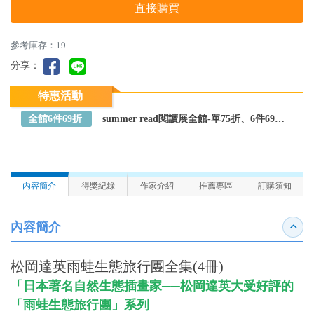
直接購買
參考庫存：19
分享：
特惠活動
全館6件69折
summer read閱讀展全館-單75折、6件69折～全館任選
內容簡介
得獎紀錄
作家介紹
推薦專區
訂購須知
內容簡介
收合
松岡達英雨蛙生態旅行團全集(4冊)
「日本著名自然生態插畫家──松岡達英大受好評的
「雨蛙生態旅行團」系列