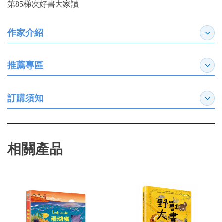
第85梯次好書大家讀
作家介紹
展開
推薦專區
展開
訂購須知
展開
相關產品