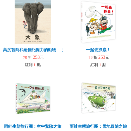
高度智商和絕佳記憶力的動物──大象
一起去抓蟲！
253
253
79
折
元
79
折
元
紅利
1
點
紅利
1
點
雨蛙生態旅行團：空中驚險之旅
雨蛙生態旅行團：雪地冒險之旅