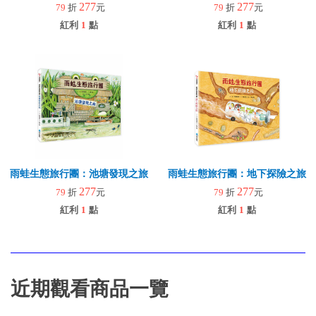
277
277
79
折
元
79
折
元
紅利
1
點
紅利
1
點
雨蛙生態旅行團：池塘發現之旅
雨蛙生態旅行團：地下探險之旅
277
277
79
折
元
79
折
元
紅利
1
點
紅利
1
點
近期觀看商品一覽