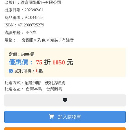
出版社：
維京國際股份有限公司
出版日期：
2023/02/01
商品編號：
AC044F85
ISBN：
4712909725279
適讀年齡：
4~7歲
規格：
一套四冊× 彩色 × 精裝 / 有注音
定價：
1400 元
優惠價：
75
折
1050
元
紅利可得：
1
點
配送方式：配送到府、便利店取貨
配送地區： 台灣本島、台灣離島
加入購物車