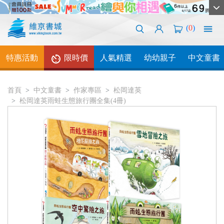
(
0
)
特惠活動
限時價
人氣精選
幼幼親子
中文童書
首頁
中文童書
作家專區
松岡達英
松岡達英雨蛙生態旅行團全集(4冊)