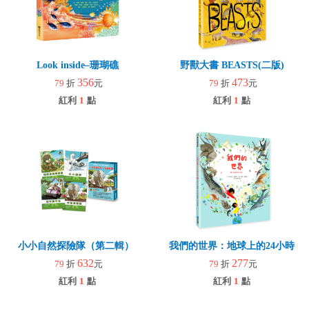
Look inside–珊瑚礁
野獸大書 BEASTS(二版)
356
473
79
折
元
79
折
元
紅利
1
點
紅利
1
點
小小自然探險隊（第二輯）
我們的世界：地球上的24小時
632
277
79
折
元
79
折
元
紅利
1
點
紅利
1
點