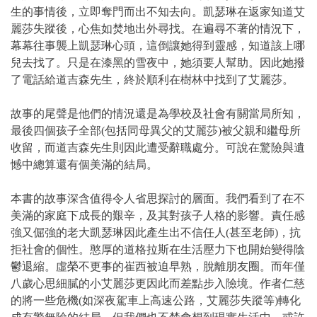
生的事情後，立即奪門而出不知去向。凱瑟琳在返家知道艾
麗莎失蹤後，心焦如焚地出外尋找。在遍尋不著的情況下，
幕幕往事襲上凱瑟琳心頭，這倒讓她得到靈感，知道該上哪
兒去找了。只是在漆黑的雪夜中，她須要人幫助。因此她撥
了電話給道吉森先生，終於順利在樹林中找到了艾麗莎。
故事的尾聲是他們的情況還是為學校及社會有關當局所知，
最後四個孩子全部(包括同母異父的艾麗莎)被父親和繼母所
收留，而道吉森先生則因此遭受辭職處分。可說在驚險與遺
憾中總算還有個美滿的結局。
本書的故事深含值得令人省思探討的層面。我們看到了在不
美滿的家庭下成長的艱辛，及其對孩子人格的影響。責任感
強又倔強的老大凱瑟琳因此產生出不信任人(甚至老師)，抗
拒社會的個性。憨厚的道格拉斯在生活壓力下也開始變得陰
鬱退縮。虛榮不更事的崔西被迫早熟，脫離朋友圈。而年僅
八歲心思細膩的小艾麗莎更因此而差點步入險境。作者仁慈
的將一些危機(如深夜駕車上高速公路，艾麗莎失蹤等)轉化