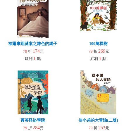
福爾摩斯謎案之雜色的繩子
100萬棵樹
174
269
79
折
元
79
折
元
紅利
1
點
紅利
1
點
菁英怪盜學院
信小弟的大冒險(二版)
284
253
79
折
元
79
折
元