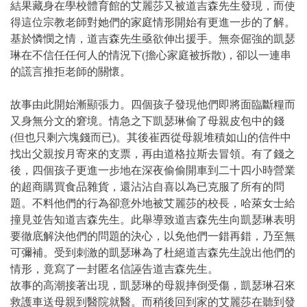
結果藏身在學校體育館的艾麗莎又被道吉森先生發現，而使
得這位宗教老師對她們的家庭情形開始有更進一步的了解。
基於憐憫之情，道吉森先生亟欲伸出援手。無奈倔強的凱瑟
琳在不信任任何人的情況下(擔心家庭被拆散)，卻以一連串
的謊言推拒老師的關懷。
故事由此開始漸顯張力。四個孩子發現他們即將面臨斷糧而
又身無分文的窘境。情急之下凱瑟琳偷了母親皮包中的錢
(但也只剩六塊錢而已)。其後崔西從母親堆積如山的信件中
找出父親按月寄來的支票，再由道格拉斯去冒領。有了錢之
後，四個孩子更進一步地在深夜偷偷開車到二十四小時營業
的超商購買食品雜貨，還沾沾自喜以為已克服了所有的問
題。不料他們的行為卻意外地被艾麗莎的校長，哈萊女士給
撞見並告知道吉森先生。此舉導致道吉森先生向凱瑟琳表明
要徹底解決他們的問題的決心，以免他們一錯再錯，乃至無
可彌補。受到刺激的凱瑟琳為了杜絕道吉森先生說出他們的
情形，竟寫了一封匿名信誣告道吉森先生。
故事的高潮接著出現，凱瑟琳的母親摔倒受傷，凱瑟琳召來
救護車送母親到醫院就醫。而稍後回到家的艾麗莎在聽到發