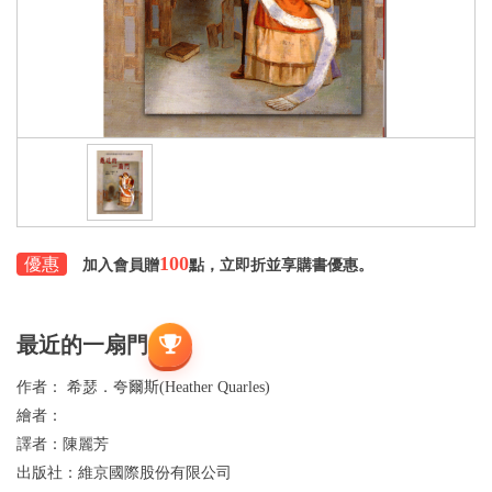
100
優惠
加入會員贈
點，立即折並享購書優惠。
最近的一扇門
作者：
希瑟．夸爾斯(Heather Quarles)
繪者：
譯者：
陳麗芳
出版社：
維京國際股份有限公司