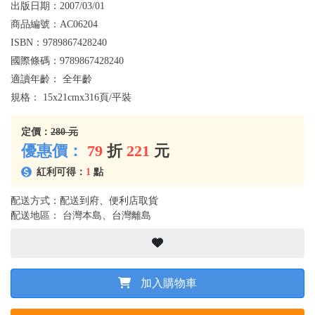
出版日期：
2007/03/01
商品編號：
AC06204
ISBN：
9789867428240
國際條碼：
9789867428240
適讀年齡：
全年齡
規格：
15x21cmx316頁/平裝
定價：
280 元
優惠價：
79
折
221
元
紅利可得：
1
點
配送方式：配送到府、便利店取貨
配送地區： 台灣本島、台灣離島
加入購物車