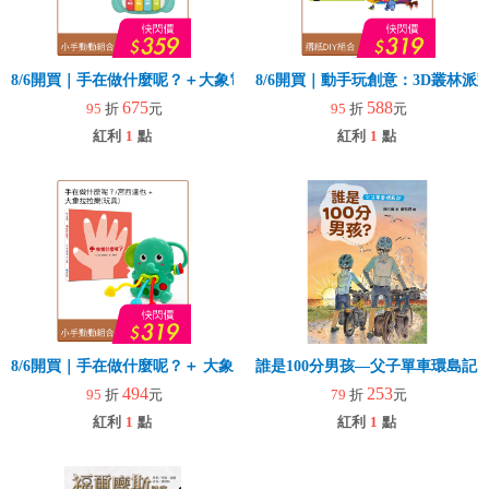
8/6開買｜手在做什麼呢？＋大象電子琴
8/6開買｜動手玩創意：3D叢林
675
588
95
折
元
95
折
元
紅利
1
點
紅利
1
點
8/6開買｜手在做什麼呢？＋ 大象拉拉樂(玩具)
誰是100分男孩—父子單車環島記
494
253
95
折
元
79
折
元
紅利
1
點
紅利
1
點