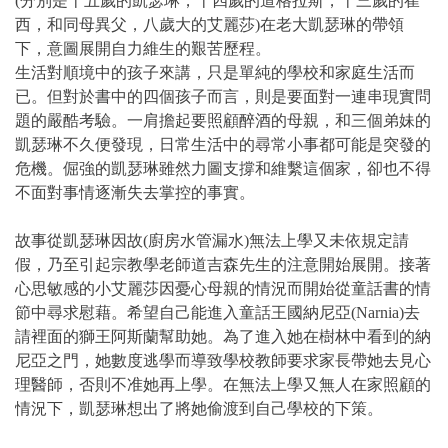
(分別是十五歲的凱瑟琳，十四歲的道格拉斯，十三歲的崔
西，和同母異父，八歲大的艾麗莎)在老大凱瑟琳的帶領
下，意圖展開自力維生的艱苦歷程。
生活對順境中的孩子來講，只是單純的學校和家庭生活而
已。但對於書中的四個孩子而言，則是要面對一連串現實問
題的嚴酷考驗。一肩擔起要照顧醉酒的母親，和三個弟妹的
凱瑟琳不久便發現，日常生活中的尋常小事都可能是突發的
危機。倔強的凱瑟琳雖然力圖支撐和維繫這個家，卻也不得
不面對事情逐漸失去掌控的事實。
故事從凱瑟琳因故(廚房水管漏水)無法上學又未依規定請
假，乃至引起宗教學老師道吉森先生的注意開始展開。接著
心思敏感的小艾麗莎因憂心母親的情況而開始從童話書的情
節中尋求慰藉。希望自己能進入童話王國納尼亞(Narnia)去
請裡面的獅王阿斯蘭幫助她。為了進入她在樹林中看到的納
尼亞之門，她數度逃學而導致學校教師要求家長帶她去見心
理醫師，否則不准她再上學。在無法上學又無人在家照顧的
情況下，凱瑟琳想出了將她偷渡到自己學校的下策。