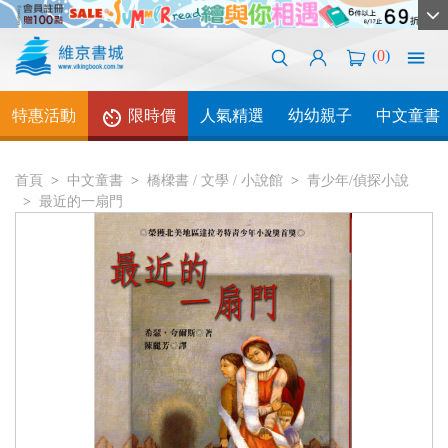
(
0
)
特惠活動
限時價
人氣精選
幼幼親子
中文童書
首頁
中文童書
橋樑書 / 文學 / 小說館
青少年/偵探小說
最近的一扇門