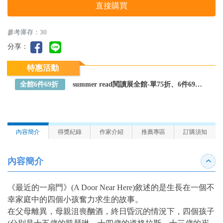
直接購買
參考庫存：30
分享：
特惠活動
全館6件69折
summer read閱讀展全館-單75折、6件69折～全館任選
內容簡介
得獎紀錄
作家介紹
推薦專區
訂購須知
內容簡介
收合
《最近的一扇門》(A Door Near Here)敘述的是生長在一個不
幸家庭中的四個小孩奮力求生的故事。
在父母離異，母親沮喪酗酒，終日昏沉的情況下，四個孩子