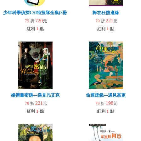
少年科學偵探CSI特搜隊全集(3冊)+贈頁片式放大片
舞在狂熱邊緣
720
221
75
折
元
79
折
元
紅利
1
點
紅利
1
點
婚禮畫密碼—遇見凡艾克
命運煙鏡—遇見高更
221
198
79
折
元
79
折
元
紅利
1
點
紅利
1
點