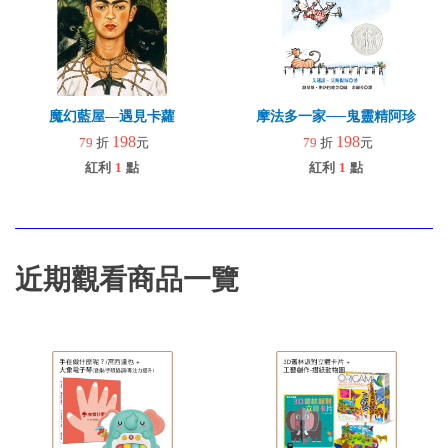
魔幻藍屋—遇見卡蘿
摩法多一家──鬼靈精阿珍
198
198
79
折
元
79
折
元
紅利
1
點
紅利
1
點
近期觀看商品一覽