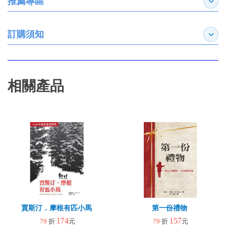
推薦專區
展開
訂購須知
展開
相關產品
賈斯汀．摩根有匹小馬
第一份禮物
174
157
79
折
元
79
折
元