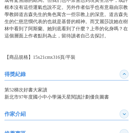
成有驚無險的結局。但我們也不禁會想到現實生活中，或許
根本沒有這些運氣也說不定。另外作者似乎也有意藉由宗教
學教師道吉森先生的角色寓含一些宗教上的深意。道吉森先
生的仁慈悲憫代表的也就是基督的精神。而艾麗莎說她在樹
林中看到了阿斯蘭。她到底看到了什麼？上帝的化身嗎？在
這個層面上作者點到為止，留待讀者自己去探討。
【商品規格】15x21cmx316頁/平裝
得獎紀錄
收合
第52梯次好書大家讀
新北市97年度國小中小學滿天星閱讀計劃優良圖書
作家介紹
展開