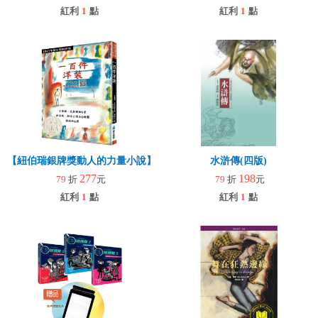
紅利
1
點
紅利
1
點
【紐伯瑞銀牌獎動人的力量小說】一百件洋裝(中英雙語QR CODE新版
水滸傳(四版)
277
198
79
折
元
79
折
元
紅利
1
點
紅利
1
點