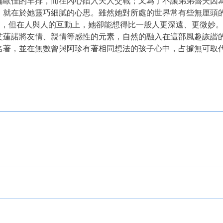
傭歐佳的羊排，而在內心陷入天人交戰；又為了不讓弟弟魯夫因
，就在於她靈巧細膩的心思。雖然她對所處的世界常有些無厘頭
巨大的日光貯藏箱，但在人與人的互動上，她卻能想得比一般人更深遠、
艾蓮諾將友情、親情等感性的元素，自然的融入在這部風趣詼諧
名著，並在無數曾與阿珍有著相同想法的孩子心中，占據無可取