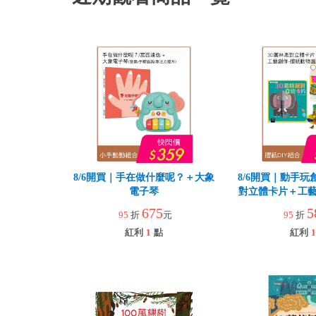
8/6開買｜手在做什麼呢？＋大象
8/6開買｜動手玩
電子琴
對立體卡片＋工藝
園
675
5
95
折
元
95
折
紅利
1
點
紅利
1