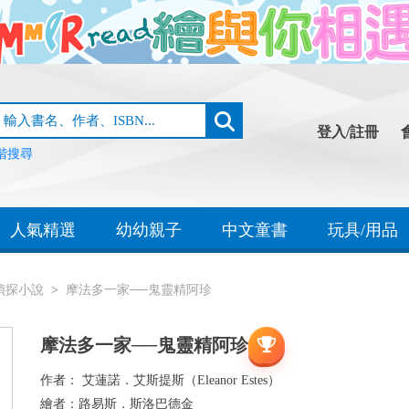
登入/註冊
階搜尋
人氣精選
幼幼親子
中文童書
玩具/用品
偵探小說
摩法多一家──鬼靈精阿珍
摩法多一家──鬼靈精阿珍
作者：
艾蓮諾．艾斯提斯（Eleanor Estes）
繪者：
路易斯．斯洛巴德金