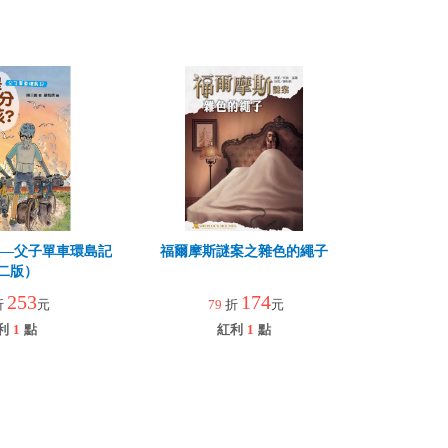
孩—父子單車環島記
福爾摩斯謎案之雜色的繩子
二版）
253
174
折
元
79
折
元
利
1
點
紅利
1
點