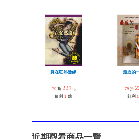
舞在狂熱邊緣
最近的
221
2
79
折
元
79
折
紅利
1
點
紅利
1
近期觀看商品一覽