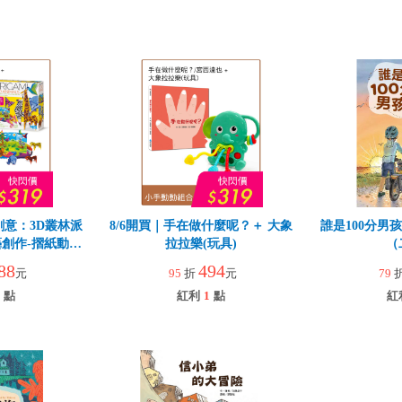
創意：3D叢林派
8/6開買｜手在做什麼呢？＋ 大象
誰是100分男
創作-摺紙動物
拉拉樂(玩具)
（
88
494
元
95
折
元
79
點
紅利
1
點
紅