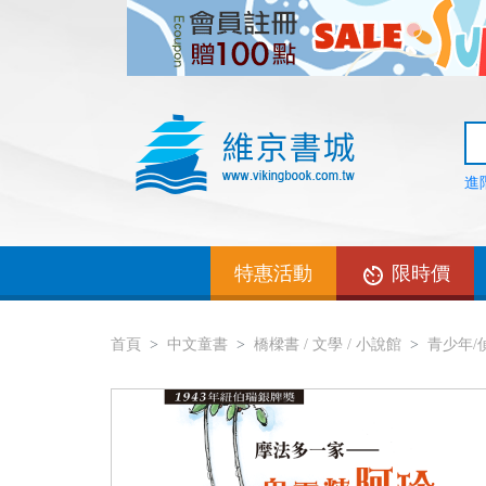
進
特惠活動
限時價
首頁
中文童書
橋樑書 / 文學 / 小說館
青少年/