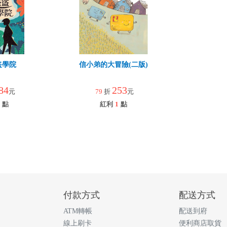
盜學院
信小弟的大冒險(二版)
84
253
元
79
折
元
點
紅利
1
點
付款方式
配送方式
ATM轉帳
配送到府
線上刷卡
便利商店取貨