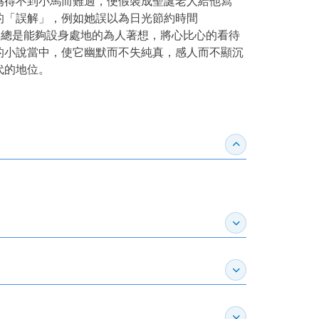
為得不到小馬而難過，便假裝成聖誕老人給他寫
的「誤解」，例如她誤以為日光節約時間
更微妙。總是能夠設身處地的為人著想，將心比心的看待
的小說當中，使它幽默而不失純真，感人而不顯沉
代的地位。
收合得獎紀錄
展開作家介紹
展開推薦專區