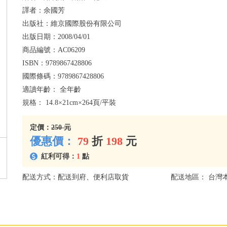
譯者：
余國芳
出版社：
維京國際股份有限公司
出版日期：
2008/04/01
商品編號：
AC06209
ISBN：
9789867428806
國際條碼：
9789867428806
適讀年齡：
全年齡
規格：
14.8×21cm×264頁/平裝
定價：
250 元
優惠價：
79
折
198
元
紅利可得：
1
點
配送方式：配送到府、便利店取貨
配送地區： 台灣