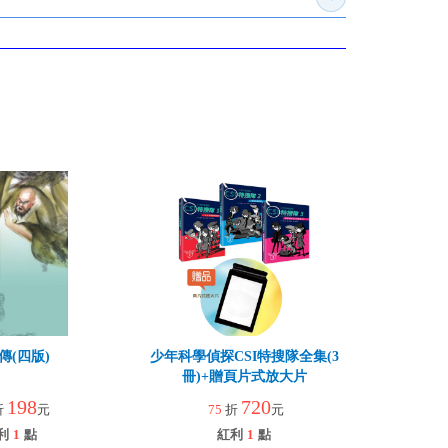
展開訂購須知
傳(四版)
少年科學偵探CSI特搜隊全集(3
冊)+贈頁片式放大片
198
720
折
元
75
折
元
利
1
點
紅利
1
點