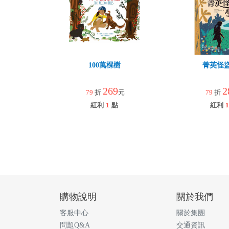
100萬棵樹
菁英怪
269
2
79
折
元
79
折
紅利
1
點
紅利
1
購物說明
關於我們
客服中心
關於集團
問題Q&A
交通資訊