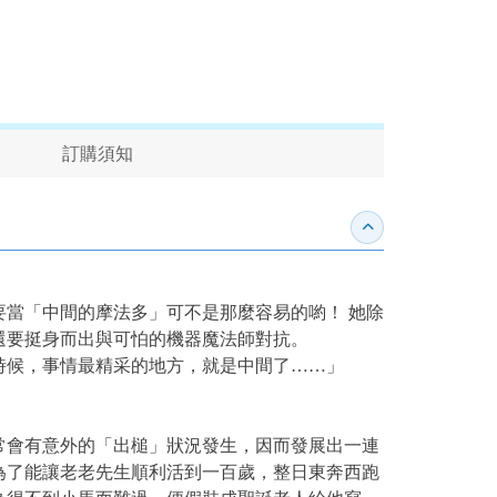
訂購須知
收合內容簡介
當「中間的摩法多」可不是那麼容易的喲！ 她除
還要挺身而出與可怕的機器魔法師對抗。
時候，事情最精采的地方，就是中間了……」
常會有意外的「出槌」狀況發生，因而發展出一連
為了能讓老老先生順利活到一百歲，整日東奔西跑