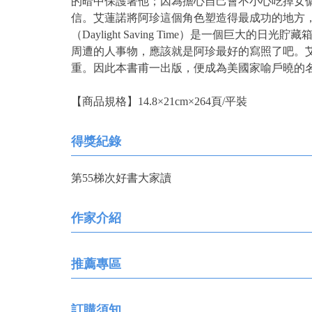
的暗中保護著他；因為擔心自己會不小心吃掉女
信。艾蓮諾將阿珍這個角色塑造得最成功的地方
（Daylight Saving Time）是一個
周遭的人事物，應該就是阿珍最好的寫照了吧。
重。因此本書甫一出版，便成為美國家喻戶曉的
【商品規格】14.8×21cm×264頁/平裝
得獎紀錄
第55梯次好書大家讀
作家介紹
推薦專區
訂購須知