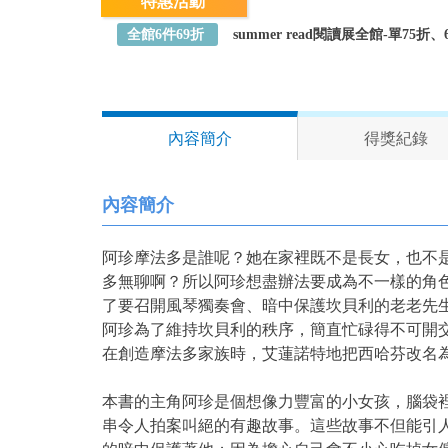
特惠活動
全館6件69折
summer read閱讀展全館-單75
內容簡介
得獎紀錄
內容簡介
阿珍摩法多是誰呢？她在家裡既不是長女，也不是
多無聊啊？所以阿珍想盡辦法要成為不一樣的角
了要召開風琴獨奏會、暗中保護坎貝利的老老先
阿珍為了維持坎貝利的秩序，簡直忙碌得不可開
在創造摩法多家族時，艾蓮諾特地把西哈芬改名為坎貝
本書的主角阿珍是個想像力豐富的小女孩，腦袋
串令人拍案叫絕的有趣故事。這些故事不但能引