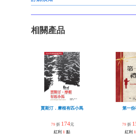
相關產品
賈斯汀．摩根有匹小馬
第一份
174
1
79
折
元
79
折
紅利
1
點
紅利
1