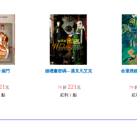
一扇門
婚禮畫密碼—遇見凡艾克
命運煙
21
221
元
79
折
元
79
點
紅利
1
點
紅