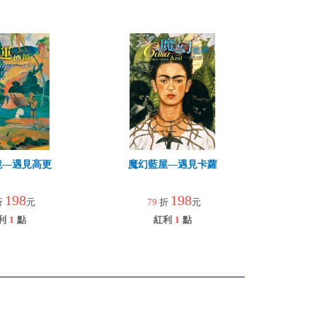
鏡—遇見高更
魔幻藍屋—遇見卡蘿
198
198
折
元
79
折
元
利
1
點
紅利
1
點