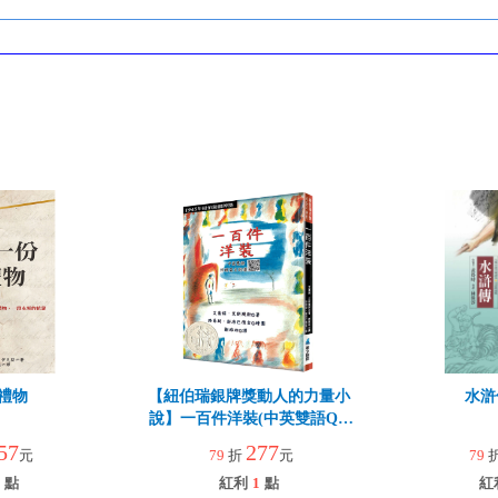
禮物
【紐伯瑞銀牌獎動人的力量小
水滸
說】一百件洋裝(中英雙語QR
CODE新版)
57
277
元
79
折
元
79
點
紅利
1
點
紅