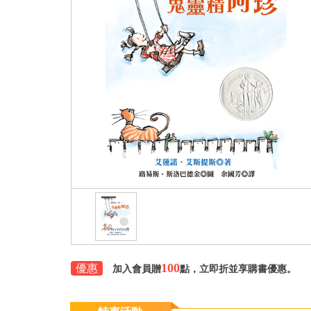
100
優惠
加入會員贈
點，立即折並享購書優惠。