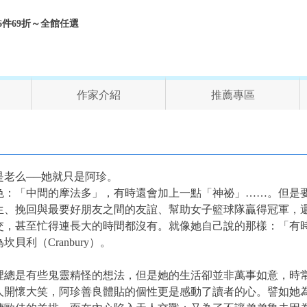
折、6件69折～全館任選
作家介紹
推薦專區
老么──她就只是阿珍。
色：「中間的摩法多」，有時還會加上一點「神祕」……。但是要
生、挽回與最要好朋友之間的友誼、幫助女子籃球隊贏得冠軍，
交，甚至忙得連長大的時間都沒有。就像她自己說的那樣：「有
利（Cranbury）。
裡總是有些鬼靈精怪的想法，但是她的生活卻並非萬事如意，時
人開懷大笑，阿珍善良體貼的個性更是感動了讀者的心。譬如她