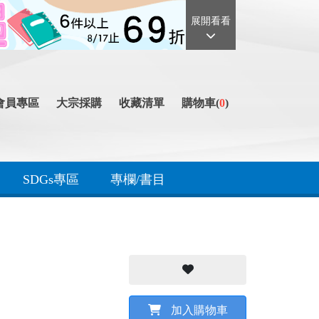
展開看看
會員專區
大宗採購
收藏清單
購物車(
0
)
SDGs專區
專欄/書目
加入購物車