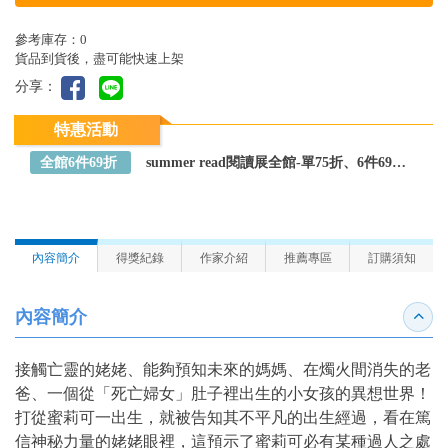
參考庫存：0
貨品到貨後，盡可能快速上架
分享：
特惠活動
全館6件69折
summer read閱讀展全館-單75折、6件69折～全館任選
內容簡介
得獎紀錄
作家介紹
推薦專區
訂購須知
內容簡介
收合
接觸亡靈的姥姥、能夠預知未來的媽媽、在燭火間消失的老
爸、一個從「死亡婦女」肚子裡出生的小女孩的異想世界！
打從蜜莉可一出生，就被告知其不平凡的出生經過，看在篤
信神秘力量的姥姥眼裡，這預示了蜜莉可必有某種過人之處