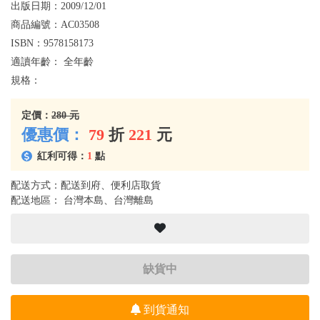
出版日期：
2009/12/01
商品編號：
AC03508
ISBN：
9578158173
適讀年齡：
全年齡
規格：
定價：
280 元
優惠價：
79
折
221
元
紅利可得：
1
點
配送方式：配送到府、便利店取貨
配送地區： 台灣本島、台灣離島
缺貨中
到貨通知