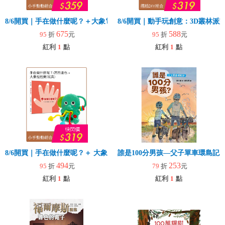
8/6開買｜手在做什麼呢？＋大象電子琴
8/6開買｜動手玩創意：3D叢林
675
588
95
折
元
95
折
元
紅利
1
點
紅利
1
點
8/6開買｜手在做什麼呢？＋ 大象拉拉樂(玩具)
誰是100分男孩—父子單車環島記
494
253
95
折
元
79
折
元
紅利
1
點
紅利
1
點