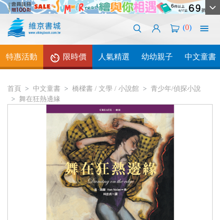
(
0
)
特惠活動
限時價
人氣精選
幼幼親子
中文童書
首頁
中文童書
橋樑書 / 文學 / 小說館
青少年/偵探小說
舞在狂熱邊緣