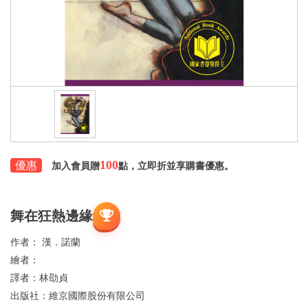
100
優惠
加入會員贈
點，立即折並享購書優惠。
舞在狂熱邊緣
作者：
漢．諾蘭
繪者：
譯者：
林劭貞
出版社：
維京國際股份有限公司