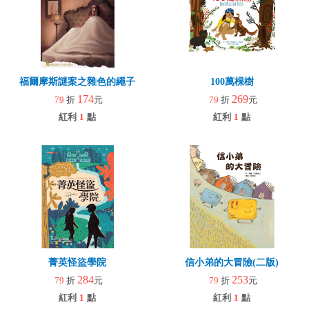
福爾摩斯謎案之雜色的繩子
100萬棵樹
174
269
79
折
元
79
折
元
紅利
1
點
紅利
1
點
菁英怪盜學院
信小弟的大冒險(二版)
284
253
79
折
元
79
折
元
紅利
1
點
紅利
1
點