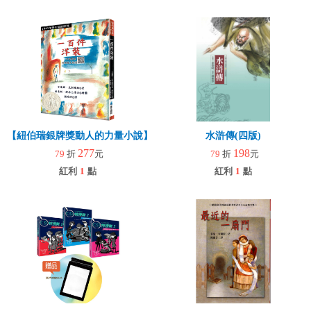
【紐伯瑞銀牌獎動人的力量小說】一百件洋裝(中英雙語QR CODE新版
水滸傳(四版)
277
198
79
折
元
79
折
元
紅利
1
點
紅利
1
點