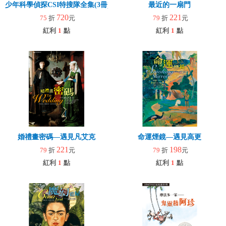
少年科學偵探CSI特搜隊全集(3冊)+贈頁片式放大片
最近的一扇門
720
221
75
折
元
79
折
元
紅利
1
點
紅利
1
點
婚禮畫密碼—遇見凡艾克
命運煙鏡—遇見高更
221
198
79
折
元
79
折
元
紅利
1
點
紅利
1
點