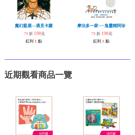
魔幻藍屋—遇見卡蘿
摩法多一家──鬼靈精阿珍
198
198
79
折
元
79
折
元
紅利
1
點
紅利
1
點
近期觀看商品一覽