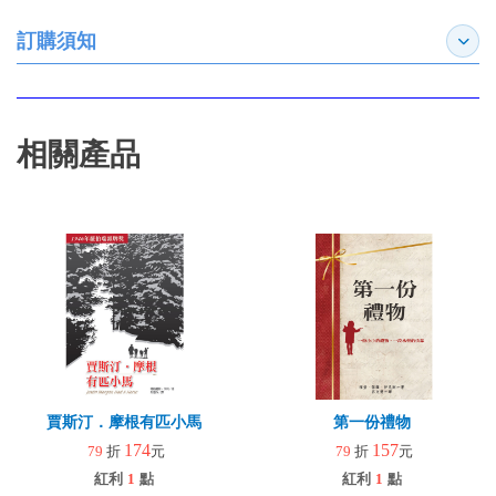
訂購須知
展開
相關產品
賈斯汀．摩根有匹小馬
第一份禮物
174
157
79
折
元
79
折
元
紅利
1
點
紅利
1
點