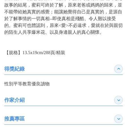
故事的結尾，蜜莉可終於了解，原來老爸或媽媽的歸來，並
不能帶給她真實的感覺；能讓她覺得自己是真實的，是源自
於了解事情的一切真相--即使真相是殘酷、令人難以接受
的。蜜莉可也體認到，原來<愛>不必遠求，愛就在於與親切
的陌生人共享爆米花、以及身邊親人的真心關懷。
【規格】13.5x19cm/288頁/精裝
得獎紀錄
收合
性別平等教育優良讀物
作家介紹
展開
推薦專區
展開