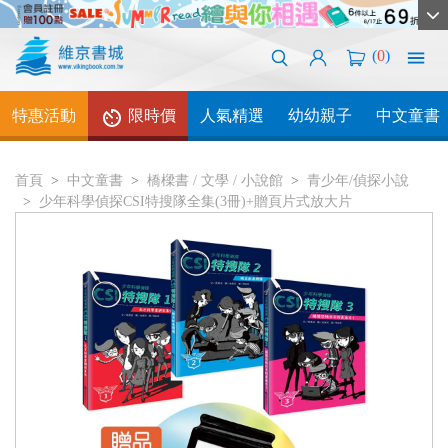
(
0
)
特惠活動
限時價
人氣精選
幼幼親子
中文童書
首頁
中文童書
橋樑書 / 文學 / 小說館
青少年/偵探小說
少年科學偵探CSI特搜隊全集(3冊)+贈頁片式放大片