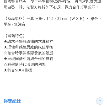
韓國警界精英「少年科學偵探CSI特搜隊」將再次以實力證
明自己，韓、法警方終於卸下心房、戮力合作打擊犯罪！
【商品規格】一套 三冊，14.5 × 21 cm （W X H）× 彩色 ×
平裝 / 無注音
【書籍特色】
★講求科學與證據的求真精神
★理性與感性思維的絕佳平衡
☆扣合時事與國際發展的動態
★呈現同儕相處與合作的典範
☆科學隨時代演進的利弊
★符合SDGs目標
得獎紀錄
收合