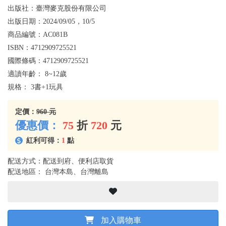
出版社：
臺灣麥克股份有限公司
出版日期：
2024/09/05，10/5
商品編號：
AC081B
ISBN：
4712909725521
國際條碼：
4712909725521
適讀年齡：
8~12歲
規格：
3書+1玩具
定價：
960 元
優惠價：
75
折
720
元
紅利可得：
1
點
配送方式：配送到府、便利店取貨
配送地區： 台灣本島、台灣離島
加入購物車