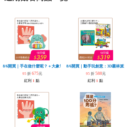
8/6開買｜手在做什麼呢？＋大象電子琴
8/6開買｜動手玩創意：3D叢林
675
588
95
折
元
95
折
元
紅利
1
點
紅利
1
點