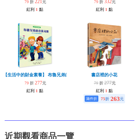
221
332
79
折
元
79
折
元
紅利
1
點
紅利
1
點
【生活中的財金素養】 布魯兄弟的存款奇蹟：用30元變百萬富翁
書店裡的小花
277
277
79
折
元
79
折
元
紅利
1
點
紅利
1
點
263
75
折
元
近期觀看商品一覽