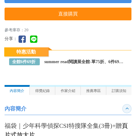
直接購買
參考庫存：20
分享：
特惠活動
全館6件69折
summer read閱讀展全館-單75折、6件69折～全館任選
內容簡介
得獎紀錄
作家介紹
推薦專區
訂購須知
內容簡介
收合
頁
福袋｜少年科學偵探CSI特搜隊全集(3冊)+贈
片式放大片