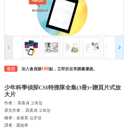
100
優惠
加入會員贈
點，立即折並享購書優惠。
少年科學偵探CSI特搜隊全集(3冊)+贈頁片式放
大片
作者：
高喜貞 고희정
原文作者：
高喜貞 고희정
繪者：
金俊英 김준영
譯者：
梁如幸