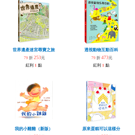
世界遺產迷宮尋寶之旅
透視動物互動百科
253
473
79
折
元
79
折
元
紅利
1
點
紅利
1
點
我的小雞雞（新版）
原來蛋糕可以這樣分