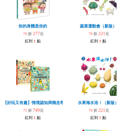
你的身體是你的
蔬菜運動會（新版）
277
221
79
折
元
79
折
元
紅利
1
點
紅利
1
點
【好玩又有趣】情境認知與慨念學習--有聲繪本雙書組
水果海水浴！（新版）
749
221
75
折
元
79
折
元
紅利
1
點
紅利
1
點