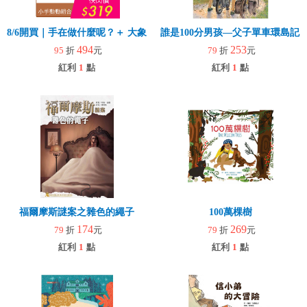
8/6開買｜手在做什麼呢？＋ 大象拉拉樂(玩具)
誰是100分男孩—父子單車環島記
494
253
95
折
元
79
折
元
紅利
1
點
紅利
1
點
福爾摩斯謎案之雜色的繩子
100萬棵樹
174
269
79
折
元
79
折
元
紅利
1
點
紅利
1
點