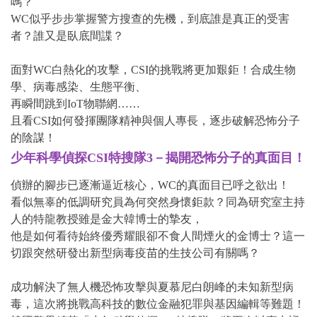
嗎？
WC似乎步步掌握警方搜查的先機，到底誰是真正的受害
者？誰又是臥底間諜？
面對WC白熱化的攻擊，CSI的挑戰將更加艱鉅！合成生物
學、病毒感染、生態平衡、
再瞬間跳到IoT物聯網……
且看CSI如何發揮團隊精神與個人專長，逐步破解恐怖分子
的陰謀！
少年科學偵探CSI特搜隊3－揭開恐怖分子的真面目！
偵辦的腳步已逐漸逼近核心，WC的真面目已呼之欲出！
看似無辜的低調研究員為何突然身懷鉅款？同為研究室主持
人的特龍教授雖是金大韓博士的摯友，
他是如何看待始終優秀耀眼卻不食人間煙火的金博士？這一
切跟突然研發出新型病毒疫苗的生技公司有關嗎？
成功解決了無人機恐怖攻擊與夏慕尼白朗峰的未知新型病
毒，這次將挑戰高科技的數位金融犯罪與基因編輯等難題！