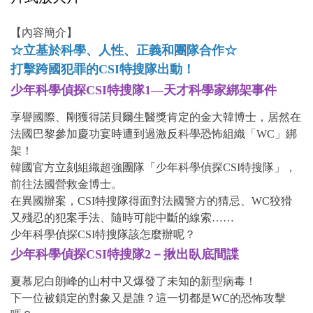
【內容簡介】
☆立基於科學、人性、正義和團隊合作☆
打擊跨國犯罪的CSI特搜隊出動！
少年科學偵探CSI特搜隊1—天才科學家綁架事件
享譽國際、剛獲得諾貝爾生醫獎肯定的金大韓博士，居然在
法國巴黎參加慶功宴時遭到過激反科學恐怖組織「WC」綁
架！
韓國官方立刻組織超強團隊「少年科學偵探CSI特搜隊」，
前往法國營救金博士。
在異國辦案，CSI特搜隊得面對法國警方的猜忌、WC狡猾
又殘忍的犯案手法、隨時可能中斷的線索……
少年科學偵探CSI特搜隊該怎麼辦呢？
少年科學偵探CSI特搜隊2－揪出臥底間諜
夏慕尼白朗峰的山村中又爆發了未知的新型病毒！
下一位被鎖定的對象又是誰？這一切都是WC的恐怖攻擊