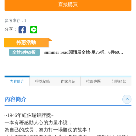
直接購買
參考庫存：1
分享：
特惠活動
全館6件69折
summer read閱讀展全館-單75折、6件69折～全館任選
內容簡介
得獎紀錄
作家介紹
推薦專區
訂購須知
內容簡介
收合
~1946年紐伯瑞銀牌獎~
一本有著感動人心的力量小說，
為自己的成長，努力打一場勝仗的故事！