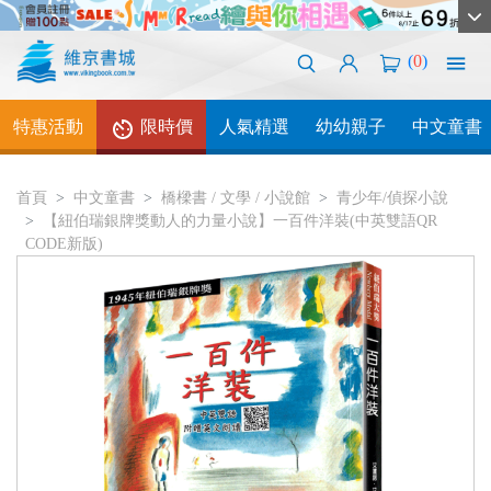
(
0
)
特惠活動
限時價
人氣精選
幼幼親子
中文童書
首頁
中文童書
橋樑書 / 文學 / 小說館
青少年/偵探小說
【紐伯瑞銀牌獎動人的力量小說】一百件洋裝(中英雙語QR
CODE新版)