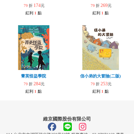
174
269
79
折
元
79
折
元
紅利
1
點
紅利
1
點
菁英怪盜學院
信小弟的大冒險(二版)
284
253
79
折
元
79
折
元
紅利
1
點
紅利
1
點
維京國際股份有限公司