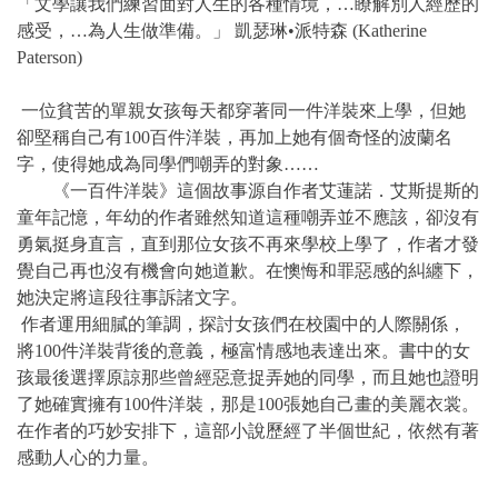
「文學讓我們練習面對人生的各種情境，…瞭解別人經歷的
感受，…為人生做準備。」 凱瑟琳•派特森 (Katherine
Paterson)
‭ ‬一位貧苦的單親女孩每天都穿著同一件洋裝來上學，但她
卻堅稱自己有100百件洋裝，再加上她有個奇怪的波蘭名
字，使得她成為同學們嘲弄的對象……
《一百件洋裝》這個故事源自作者艾蓮諾．艾斯提斯的
童年記憶，年幼的作者雖然知道這種嘲弄並不應該，卻沒有
勇氣挺身直言，直到那位女孩不再來學校上學了，作者才發
覺自己再也沒有機會向她道歉。在懊悔和罪惡感的糾纏下，
她決定將這段往事訴諸文字。
‭ ‬作者運用細膩的筆調，探討女孩們在校園中的人際關係，
將100件洋裝背後的意義，極富情感地表達出來。書中的女
孩最後選擇原諒那些曾經惡意捉弄她的同學，而且她也證明
了她確實擁有100件洋裝，那是100張她自己畫的美麗衣裳。
在作者的巧妙安排下，這部小說歷經了半個世紀，依然有著
感動人心的力量。