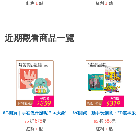
紅利
1
點
紅利
1
點
近期觀看商品一覽
8/6開買｜手在做什麼呢？＋大象電子琴
8/6開買｜動手玩創意：3D叢林
675
588
95
折
元
95
折
元
紅利
1
點
紅利
1
點