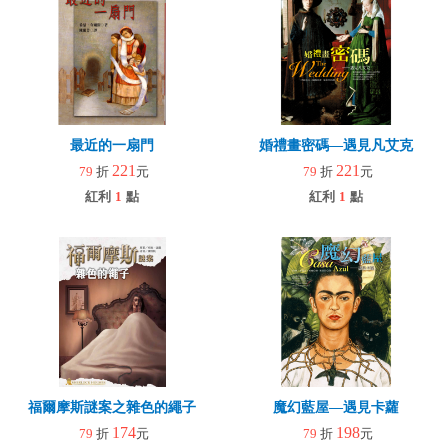
最近的一扇門
婚禮畫密碼—遇見凡艾克
221
221
79
折
元
79
折
元
紅利
1
點
紅利
1
點
福爾摩斯謎案之雜色的繩子
魔幻藍屋—遇見卡蘿
174
198
79
折
元
79
折
元