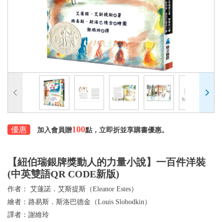
100
優惠
加入會員贈
點，立即折並享購書優惠。
【紐伯瑞銀牌獎動人的力量小說】一百件洋裝
(中英雙語QR CODE新版)
作者：
艾蓮諾．艾斯提斯（Eleanor Estes）
繪者：
路易斯．斯洛巴德金（Louis Slobodkin）
譯者：
謝維玲