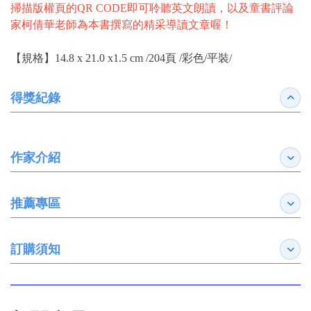
掃描版權頁的QR CODE即可聆聽英文朗讀，以及童書評論
家柯倩華老師為本書撰寫的精采導讀文章喔！
【規格】14.8‭ ‬x‭ ‬21.0‭ ‬x1.5‭ ‬cm /204頁 /彩色/平裝/
得獎紀錄
收合
作家介紹
展開
推薦專區
展開
訂購須知
展開