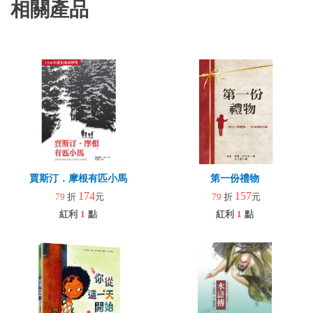
相關產品
賈斯汀．摩根有匹小馬
第一份禮物
174
157
79
折
元
79
折
元
紅利
1
點
紅利
1
點