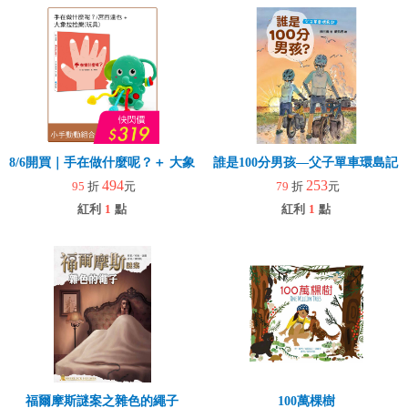
8/6開買｜手在做什麼呢？＋ 大象拉拉樂(玩具)
誰是100分男孩—父子單車環島記
494
253
95
折
元
79
折
元
紅利
1
點
紅利
1
點
福爾摩斯謎案之雜色的繩子
100萬棵樹