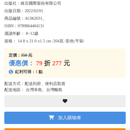
出版社：
維京國際股份有限公司
出版日期：
2022/02/01
商品編號：
AC062031_
ISBN：
9789864404131
適讀年齡：
8~12歲
規格：
14.8‭ ‬x‭ ‬21.0‭ ‬x1.5‭ ‬cm /204頁 /彩色/平裝/
定價：
350 元
優惠價：
79
折
277
元
紅利可得：
1
點
配送方式：配送到府、便利店取貨
配送地區： 台灣本島、台灣離島
加入購物車