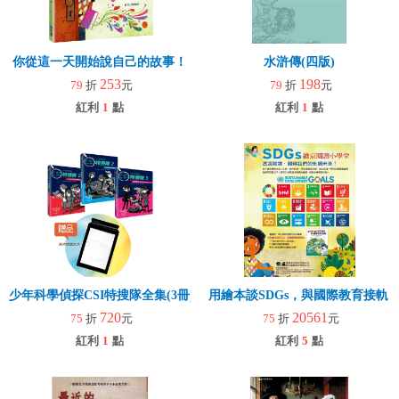
你從這一天開始說自己的故事！
水滸傳(四版)
253
198
79
折
元
79
折
元
紅利
1
點
紅利
1
點
少年科學偵探CSI特搜隊全集(3冊)+贈頁片式放大片
用繪本談SDGs，與國際教育接軌
720
20561
75
折
元
75
折
元
紅利
1
點
紅利
5
點