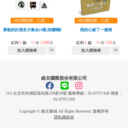
1800滿額贈：口袋玩具一份（隨機出貨） (summer read)
1800滿額贈：口袋玩具一份（隨機出貨） (summer read)
勇敢的好朋友大集合(4冊)加贈獨家形狀三部曲環保袋
我的心破了一個洞
1298
356
紅利
1
點
72
折
元
紅利
1
點
79
折
元
加入購物車
加入購物車
維京國際股份有限公司
114 台北市內湖區瑞光路258巷50號 服務專線：02-87971168 傳真：
02-87971169
Copyright © 維京書城 All Rights Reserved. 版權所有
隱私權政策