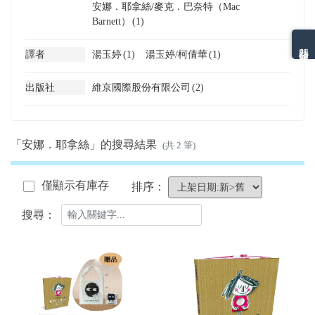
安娜．耶拿絲/麥克．巴奈特（Mac
Barnett）
(1)
熱門分類排名
譯者
湯玉婷
(1)
湯玉婷/柯倩華
(1)
出版社
維京國際股份有限公司
(2)
「安娜．耶拿絲」的搜尋結果
(共 2 筆)
僅顯示有庫存
排序：
搜尋：