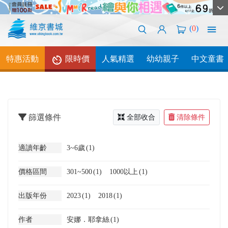
(
0
)
特惠活動
限時價
人氣精選
幼幼親子
中文童書
篩選條件
全部收合
清除條件
適讀年齡
3~6歲
(1)
價格區間
301~500
(1)
1000以上
(1)
出版年份
2023
(1)
2018
(1)
作者
安娜．耶拿絲
(1)