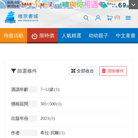
(
0
)
特惠活動
限時價
人氣精選
幼幼親子
中文童書
篩選條件
全部收合
清除條件
適讀年齡
7~12歲
(1)
價格區間
301~500
(1)
出版年份
2023
(1)
作者
希拉‧貝爾
(1)