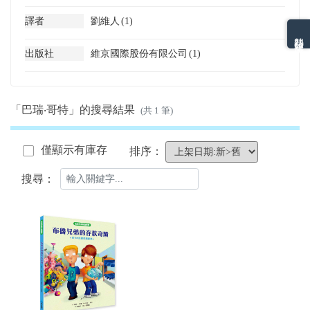
譯者
劉維人
(1)
熱門分類排名
出版社
維京國際股份有限公司
(1)
「巴瑞‧哥特」的搜尋結果
(共 1 筆)
僅顯示有庫存
排序：
搜尋：