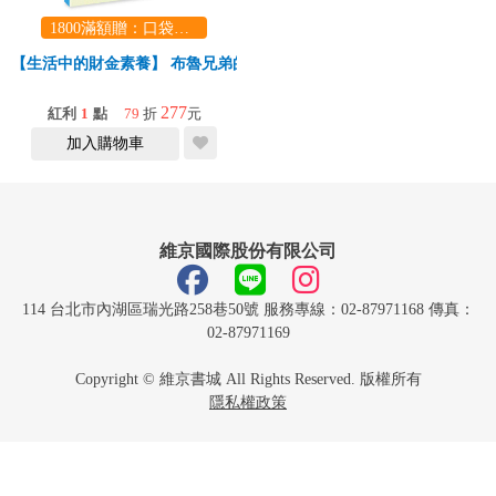
1800滿額贈：口袋玩具一份（隨機出貨） (summer read)
【生活中的財金素養】 布魯兄弟的存款奇蹟：用30元變百萬富翁
277
紅利
1
點
79
折
元
加入購物車
維京國際股份有限公司
114 台北市內湖區瑞光路258巷50號 服務專線：02-87971168 傳真：
02-87971169
Copyright © 維京書城 All Rights Reserved. 版權所有
隱私權政策