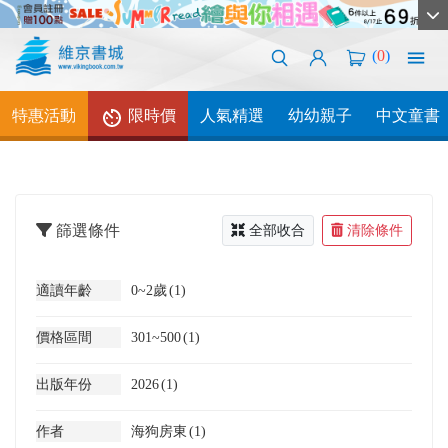
(
0
)
特惠活動
限時價
人氣精選
幼幼親子
中文童書
篩選條件
全部收合
清除條件
適讀年齡
0~2歲
(1)
價格區間
301~500
(1)
出版年份
2026
(1)
作者
海狗房東
(1)