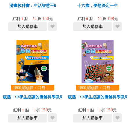
漫畫教科書：生活智慧王6
十六歲，夢想決定一生
150
198
紅利
1
點
54
折
元
紅利
0
點
79
折
元
加入購物車
加入購物車
1800滿額贈：口袋玩具一份（隨機出貨） (summer read)
1800滿額贈：口袋玩具一份（隨機出貨） (summer read)
破盤｜中學生必讀的圖解科學教科書3 發現生命與宇宙的奧祕
破盤｜中學生必讀的圖解科學教科
150
150
紅利
1
點
5
折
元
紅利
1
點
5
折
元
加入購物車
加入購物車