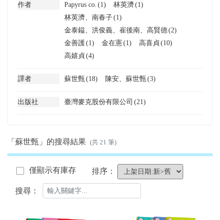
作者
Papyrus co.
(1)
林英濟
(1)
林英濟、南春子
(1)
金泰鎰、洪俊義、崔後南、高賢德
(2)
金善護
(1)
金在憲
(1)
高喜貞
(10)
高嬉貞
(4)
譯者
蘇世甄
(18)
陳安、蘇世甄
(3)
出版社
臺灣麥克股份有限公司
(21)
「蘇世甄」的搜尋結果
(共 21 筆)
僅顯示有庫存
排序：
搜尋：