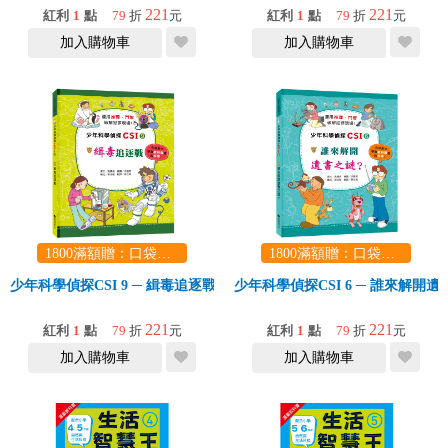
221
221
紅利
1
點
79
折
元
紅利
1
點
79
折
元
加入購物車
加入購物車
1800滿額贈：口袋玩具一份（隨機出貨） (summer read)
1800滿額贈：口袋玩具一份（隨機出貨） (summer read)
少年科學偵探CSI 9 ─ 緝毒追逐戰
少年科學偵探CSI 6 ─ 誰來解開
221
221
紅利
1
點
79
折
元
紅利
1
點
79
折
元
加入購物車
加入購物車