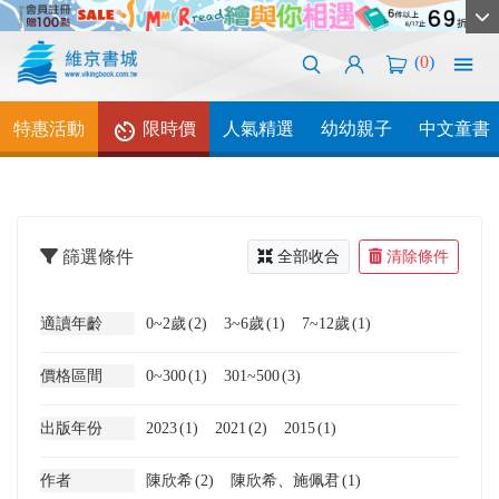
(
0
)
特惠活動
限時價
人氣精選
幼幼親子
中文童書
篩選條件
全部收合
清除條件
適讀年齡
0~2歲
(2)
3~6歲
(1)
7~12歲
(1)
價格區間
0~300
(1)
301~500
(3)
出版年份
2023
(1)
2021
(2)
2015
(1)
作者
陳欣希
(2)
陳欣希、施佩君
(1)