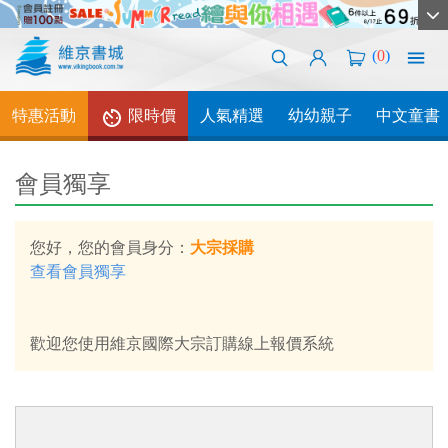
(
0
)
特惠活動
限時價
人氣精選
幼幼親子
中文童書
會員獨享
您好，您的會員身分：
大宗採購
查看會員獨享
歡迎您使用維京國際大宗訂購線上報價系統