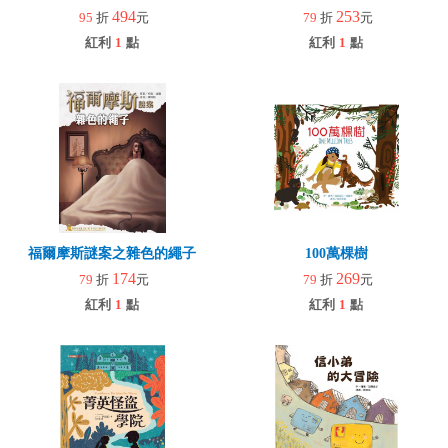
494
253
95
折
元
79
折
元
紅利
1
點
紅利
1
點
福爾摩斯謎案之雜色的繩子
100萬棵樹
174
269
79
折
元
79
折
元
紅利
1
點
紅利
1
點