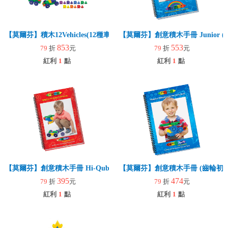
【莫爾芬】積木12Vehicles(12種車輛)140pcs
【莫爾芬】創意積木手冊 Junior (
853
553
79
折
元
79
折
元
紅利
1
點
紅利
1
點
【莫爾芬】創意積木手冊 Hi-Qube
【莫爾芬】創意積木手冊 (齒輪初階
395
474
79
折
元
79
折
元
紅利
1
點
紅利
1
點