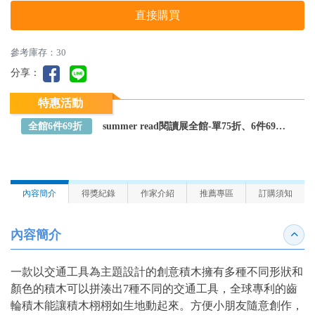
直接購買
參考庫存：30
分享：
特惠活動
全館6件69折
summer read閱讀展全館-單75折、6件69折～全館任選
內容簡介
得獎紀錄
作家介紹
推薦專區
訂購須知
內容簡介
收合
一款以交通工具為主題設計的創意積木擁有多種不同形狀和
顏色的積木可以拼湊出7種不同的交通工具，全球專利的齒
輪積木能讓積木栩栩如生地動起來。方便小朋友隨意創作，