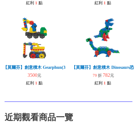
紅利
1
點
紅利
1
點
【莫爾芬】創意積木 Gearphun(324pcs) (交通工具)
【莫爾芬】創意積木 Dinosaurs恐
3500
782
元
79
折
元
紅利
1
點
紅利
1
點
近期觀看商品一覽