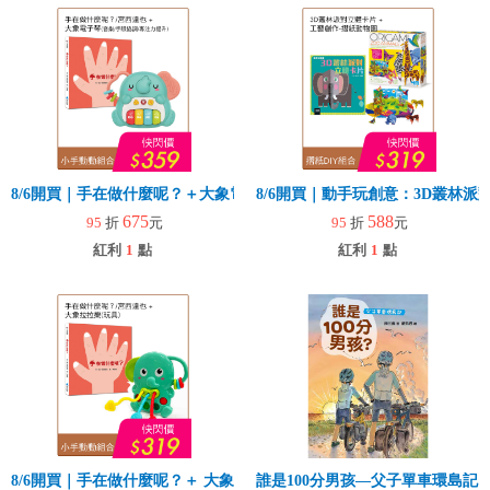
8/6開買｜手在做什麼呢？＋大象電子琴
8/6開買｜動手玩創意：3D叢林
675
588
95
折
元
95
折
元
紅利
1
點
紅利
1
點
8/6開買｜手在做什麼呢？＋ 大象拉拉樂(玩具)
誰是100分男孩—父子單車環島記