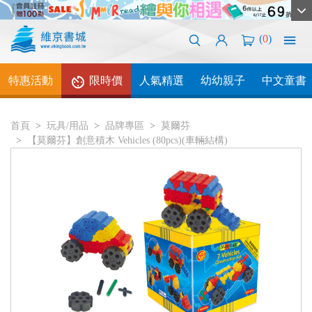
(
0
)
特惠活動
限時價
人氣精選
幼幼親子
中文童書
首頁
玩具/用品
品牌專區
莫爾芬
【莫爾芬】創意積木 Vehicles (80pcs)(車輛結構)