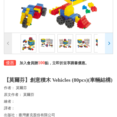
100
優惠
加入會員贈
點，立即折並享購書優惠。
【莫爾芬】創意積木 Vehicles (80pcs)(車輛結構)
作者：
莫爾芬
原文作者：
莫爾芬
繪者：
譯者：
出版社：
臺灣麥克股份有限公司