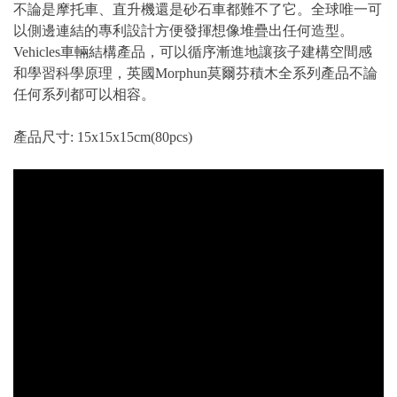
不論是摩托車、直升機還是砂石車都難不了它。全球唯一可
以側邊連結的專利設計方便發揮想像堆疊出任何造型。
Vehicles車輛結構產品，可以循序漸進地讓孩子建構空間感
和學習科學原理，英國Morphun莫爾芬積木全系列產品不論
任何系列都可以相容。
產品尺寸: 15x15x15cm(80pcs)