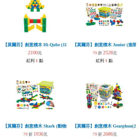
【莫爾芬】創意積木 Hi-Qube (110pcs)(幼兒建構)
【莫爾芬】創意積木 Junior (進階
2100
2528
元
79
折
元
紅利
1
點
紅利
1
點
【莫爾芬】創意積木 Shark (動物創意)
【莫爾芬】創意積木 Gearphun(270p
1936
2686
79
折
元
79
折
元