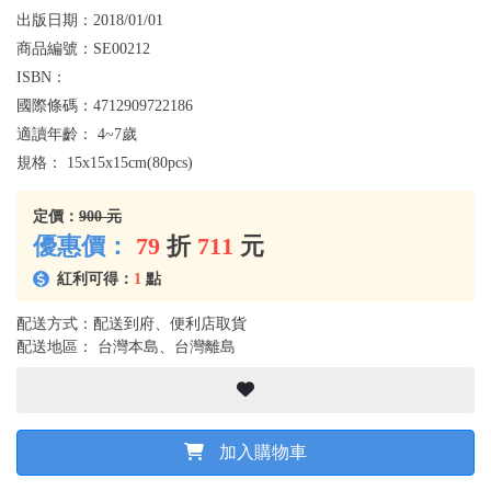
出版日期：
2018/01/01
商品編號：
SE00212
ISBN：
國際條碼：
4712909722186
適讀年齡：
4~7歲
規格：
15x15x15cm(80pcs)
定價：
900 元
優惠價：
79
折
711
元
紅利可得：
1
點
配送方式：配送到府、便利店取貨
配送地區： 台灣本島、台灣離島
加入購物車