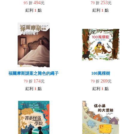
494
253
95
折
元
79
折
元
紅利
1
點
紅利
1
點
福爾摩斯謎案之雜色的繩子
100萬棵樹
174
269
79
折
元
79
折
元
紅利
1
點
紅利
1
點