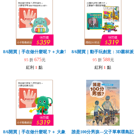
8/6開買｜手在做什麼呢？＋大象電子琴
8/6開買｜動手玩創意：3D叢林
675
588
95
折
元
95
折
元
紅利
1
點
紅利
1
點
8/6開買｜手在做什麼呢？＋ 大象拉拉樂(玩具)
誰是100分男孩—父子單車環島記