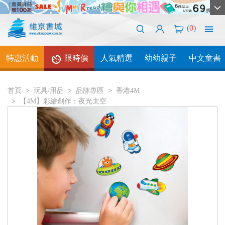
(
0
)
特惠活動
限時價
人氣精選
幼幼親子
中文童書
首頁
玩具/用品
品牌專區
香港4M
【4M】彩繪創作：夜光太空