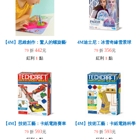
【4M】思維創作：驚人的螺旋藝術
4M迪士尼：冰雪奇緣雪景球
442
356
79
折
元
79
折
元
紅利
1
點
紅利
1
點
【4M】技術工藝：卡紙電路賽車
【4M】技術工藝：卡紙電路科學
593
593
79
折
元
79
折
元