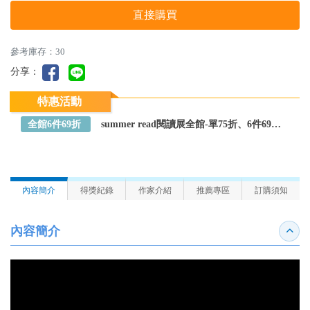
直接購買
參考庫存：30
分享：
特惠活動
全館6件69折
summer read閱讀展全館-單75折、6件69折～全館任選
內容簡介
得獎紀錄
作家介紹
推薦專區
訂購須知
內容簡介
收合