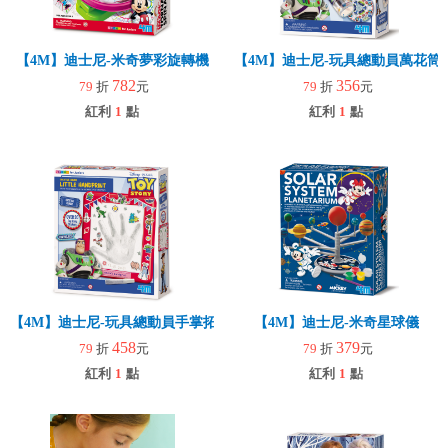
【4M】迪士尼-米奇夢彩旋轉機
【4M】迪士尼-玩具總動員萬花筒
782
356
79
折
元
79
折
元
紅利
1
點
紅利
1
點
【4M】迪士尼-玩具總動員手掌拓印遊戲
【4M】迪士尼-米奇星球儀
458
379
79
折
元
79
折
元
紅利
1
點
紅利
1
點