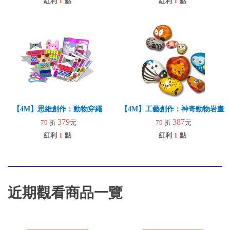
紅利
1
點
紅利
1
點
【4M】思維創作：動物穿繩
【4M】工藝創作：神奇動物岩畫
379
387
79
折
元
79
折
元
紅利
1
點
紅利
1
點
近期觀看商品一覽