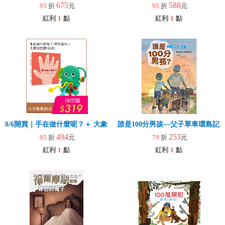
675
588
95
折
元
95
折
元
紅利
1
點
紅利
1
點
8/6開買｜手在做什麼呢？＋ 大象拉拉樂(玩具)
誰是100分男孩—父子單車環島記
494
253
95
折
元
79
折
元
紅利
1
點
紅利
1
點