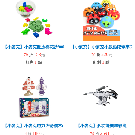
【小麥克】小麥克魔法棉花沙900g (大桶裝)
【小麥克】小麥克小瓢蟲陀螺車(2
158
229
79
折
元
79
折
元
紅利
1
點
紅利
1
點
【小麥克】小麥克磁力火箭積木(B款)
【小麥克】多功能機械戰龍
180
2591
4
折
元
79
折
元