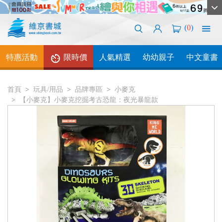
(
0
)
特惠活動
限時價
人氣精選
幼幼親子
中文童書
首頁
玩具/用品
品牌專區
小麥克
【小麥克】小麥克挖掘考古恐龍：夜光暴龍款