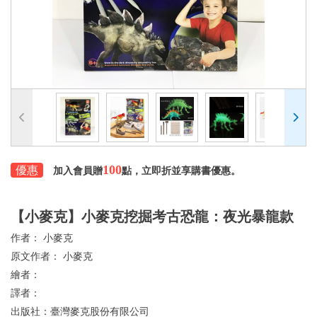
100
優惠
加入會員贈
點，立即折並享購書優惠。
【小麥克】小麥克挖掘考古恐龍：夜光暴龍款
作者：
小麥克
原文作者：
小麥克
繪者：
譯者：
出版社：
臺灣麥克股份有限公司