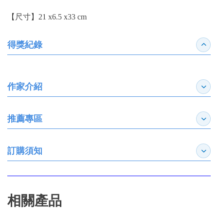
【尺寸】21 x6.5 x33 cm
得獎紀錄
收合
作家介紹
展開
推薦專區
展開
訂購須知
展開
相關產品