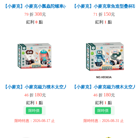
【小麥克】小麥克小瓢蟲陀螺車(4入)
【小麥克】小麥克章魚造型疊杯玩水
308
150
79
折
元
71
折
元
紅利
0
點
紅利
1
點
【小麥克】小麥克磁力積木太空人(A款)
【小麥克】小麥克磁力積木太空人(
180
180
46
折
元
46
折
元
紅利
1
點
紅利
1
點
限時特惠：2026-08-17 止
限時特惠：2026-08-31 止