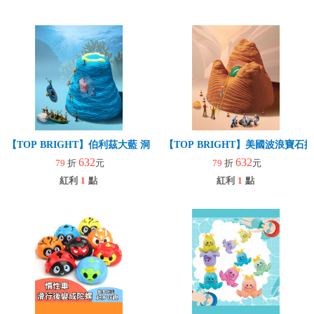
【TOP BRIGHT】伯利茲大藍 洞寶石挖掘套組(益智玩具/趣味桌遊/
【TOP BRIGHT】美國波浪寶
632
632
79
折
元
79
折
元
紅利
1
點
紅利
1
點