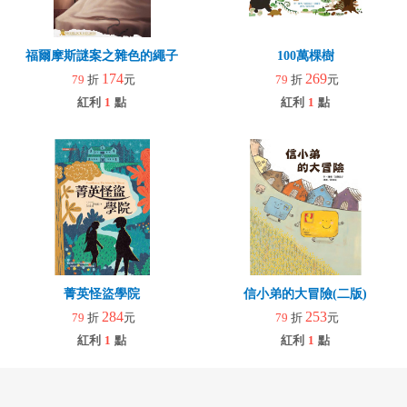
福爾摩斯謎案之雜色的繩子
100萬棵樹
174
269
79
折
元
79
折
元
紅利
1
點
紅利
1
點
菁英怪盜學院
信小弟的大冒險(二版)
284
253
79
折
元
79
折
元
紅利
1
點
紅利
1
點