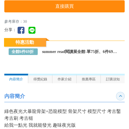
直接購買
參考庫存：30
分享：
特惠活動
全館6件69折
summer read閱讀展全館-單75折、6件69折～全館任選
內容簡介
得獎紀錄
作家介紹
推薦專區
訂購須知
內容簡介
收合
綠色夜光大暴龍骨架+恐龍模型 骨架尺寸 模型尺寸 考古鑿
考古刷 考古槌
給我一點光 我就能發光 趣味夜光版