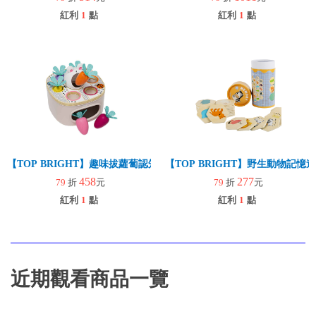
紅利
1
點
紅利
1
點
【TOP BRIGHT】趣味拔蘿蔔認知遊戲組(早教玩具/學習認知/手眼協調
【TOP BRIGHT】野生動物記憶
458
277
79
折
元
79
折
元
紅利
1
點
紅利
1
點
近期觀看商品一覽