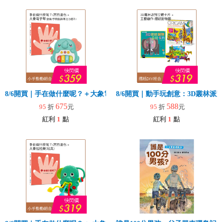
8/6開買｜手在做什麼呢？＋大象電子琴
8/6開買｜動手玩創意：3D叢林
675
588
95
折
元
95
折
元
紅利
1
點
紅利
1
點