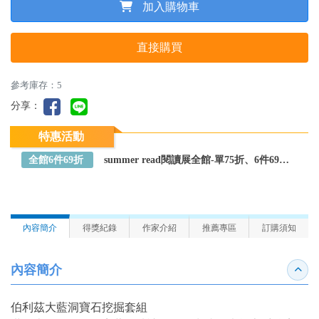
加入購物車
直接購買
參考庫存：5
分享：
特惠活動
全館6件69折
summer read閱讀展全館-單75折、6件69折～全館任選
內容簡介
得獎紀錄
作家介紹
推薦專區
訂購須知
內容簡介
收合
伯利茲大藍洞寶石挖掘套組