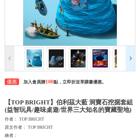
100
優惠
加入會員贈
點，立即折並享購書優惠。
【TOP BRIGHT】伯利茲大藍 洞寶石挖掘套組
(益智玩具/趣味桌遊/世界三大知名的寶藏聖地)
作者：
TOP BRICHT
原文作者：
TOP BRICHT
繪者：