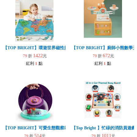
【TOP BRIGHT】環遊世界磁性拼圖（88片拼圖）
【TOP BRIGHT】廚師小熊數學
1422
672
79
折
元
79
折
元
紅利
1
點
紅利
1
點
【TOP BRIGHT】可愛生態觀察箱
【Top Bright 】忙碌的消防員
514
1011
79
折
元
79
折
元