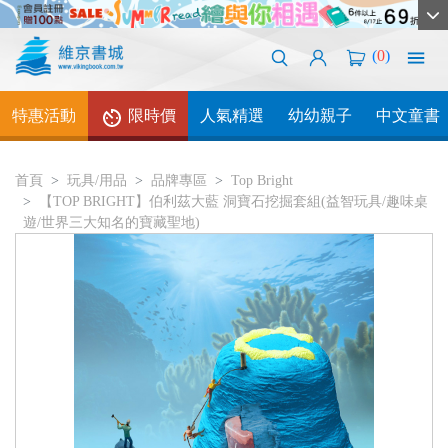
(
0
)
特惠活動
限時價
人氣精選
幼幼親子
中文童書
首頁
玩具/用品
品牌專區
Top Bright
【TOP BRIGHT】伯利茲大藍 洞寶石挖掘套組(益智玩具/趣味桌
遊/世界三大知名的寶藏聖地)