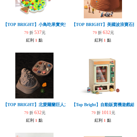
【TOP BRIGHT】小鳥吃果實夾夾樂
【TOP BRIGHT】美國波浪寶
537
632
79
折
元
79
折
元
紅利
1
點
紅利
1
點
【TOP BRIGHT】北愛爾蘭巨人之路 寶石挖掘套組(益智玩具/趣味桌遊
【Top Bright】自動販賣機遊戲
632
1011
79
折
元
79
折
元
紅利
1
點
紅利
1
點