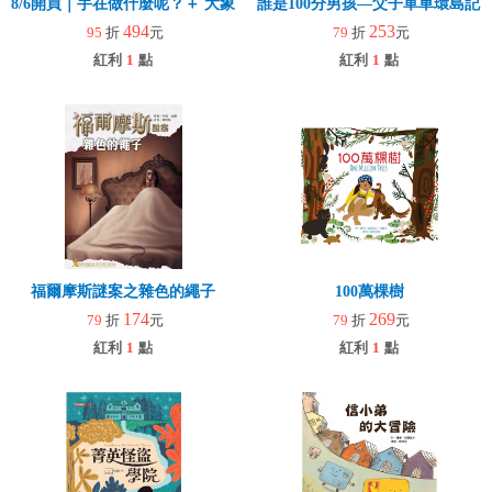
8/6開買｜手在做什麼呢？＋ 大象拉拉樂(玩具)
誰是100分男孩—父子單車環島記
494
253
95
折
元
79
折
元
紅利
1
點
紅利
1
點
福爾摩斯謎案之雜色的繩子
100萬棵樹
174
269
79
折
元
79
折
元
紅利
1
點
紅利
1
點