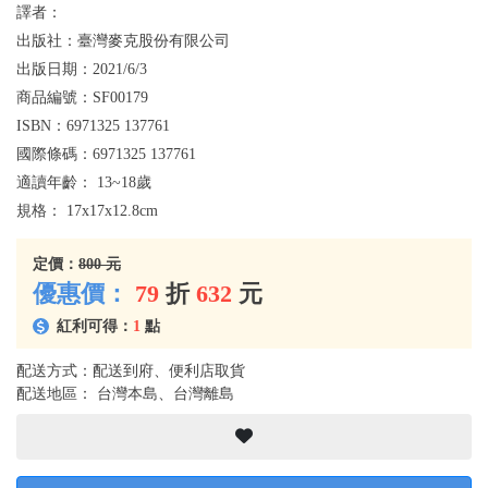
譯者：
出版社：
臺灣麥克股份有限公司
出版日期：
2021/6/3
商品編號：
SF00179
ISBN：
6971325 137761
國際條碼：
6971325 137761
適讀年齡：
13~18歲
規格：
17x17x12.8cm
定價：
800 元
優惠價：
79
折
632
元
紅利可得：
1
點
配送方式：配送到府、便利店取貨
配送地區： 台灣本島、台灣離島