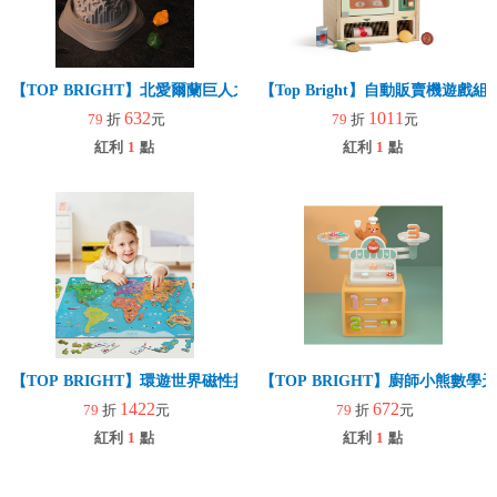
【TOP BRIGHT】北愛爾蘭巨人之路 寶石挖掘套組(益智玩具/趣味桌遊
【Top Bright】自動販賣機遊戲
632
1011
79
折
元
79
折
元
紅利
1
點
紅利
1
點
【TOP BRIGHT】環遊世界磁性拼圖（88片拼圖）
【TOP BRIGHT】廚師小熊數學
1422
672
79
折
元
79
折
元
紅利
1
點
紅利
1
點