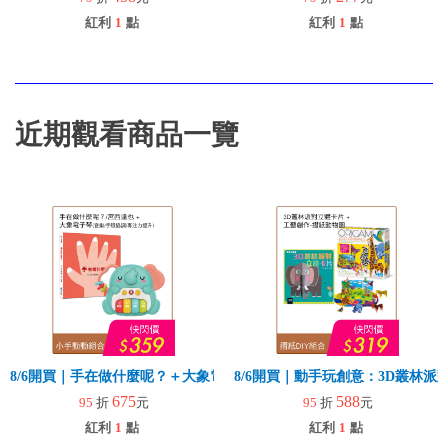
紅利
1
點
紅利
1
點
近期觀看商品一覽
8/6開買｜手在做什麼呢？＋大象電子琴
8/6開買｜動手玩創意：3D叢林
675
588
95
折
元
95
折
元
紅利
1
點
紅利
1
點