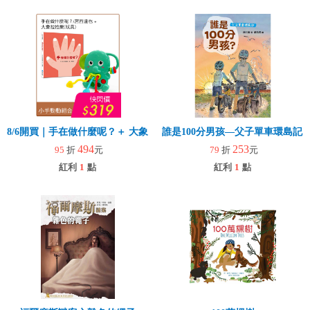
8/6開買｜手在做什麼呢？＋ 大象拉拉樂(玩具)
誰是100分男孩—父子單車環島記
494
253
95
折
元
79
折
元
紅利
1
點
紅利
1
點