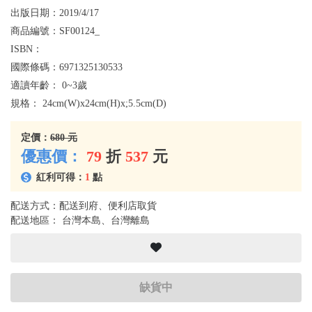
出版日期：
2019/4/17
商品編號：
SF00124_
ISBN：
國際條碼：
6971325130533
適讀年齡：
0~3歲
規格：
24cm(W)x24cm(H)x;5.5cm(D)
定價：
680 元
優惠價：
79
折
537
元
紅利可得：
1
點
配送方式：配送到府、便利店取貨
配送地區： 台灣本島、台灣離島
缺貨中