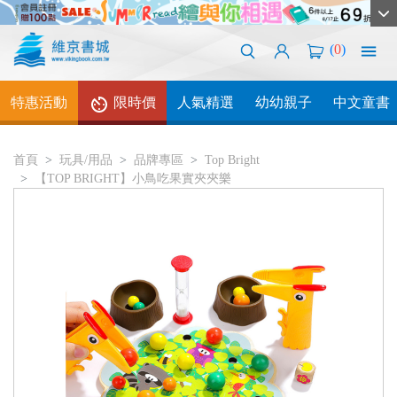
(
0
)
特惠活動
限時價
人氣精選
幼幼親子
中文童書
首頁
玩具/用品
品牌專區
Top Bright
【TOP BRIGHT】小鳥吃果實夾夾樂