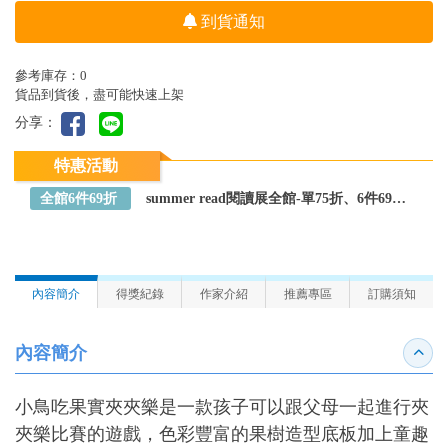
到貨通知
參考庫存：0
貨品到貨後，盡可能快速上架
分享：
特惠活動
全館6件69折
summer read閱讀展全館-單75折、6件69折～全館任選
內容簡介
得獎紀錄
作家介紹
推薦專區
訂購須知
內容簡介
收合
小鳥吃果實夾夾樂是一款孩子可以跟父母一起進行夾
夾樂比賽的遊戲，色彩豐富的果樹造型底板加上童趣