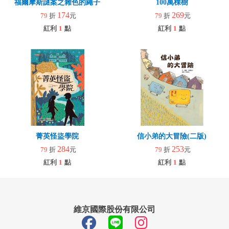
福爾摩斯謎案之雜色的繩子
100萬棵樹
174
269
79
折
元
79
折
元
紅利
1
點
紅利
1
點
菁英怪盜學院
信小弟的大冒險(二版)
284
253
79
折
元
79
折
元
紅利
1
點
紅利
1
點
維京國際股份有限公司