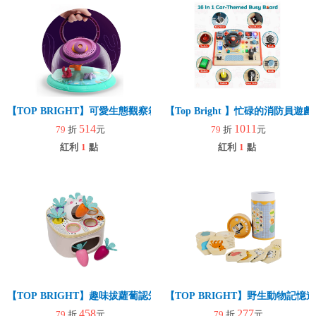
【TOP BRIGHT】可愛生態觀察箱
【Top Bright 】忙碌的消防員
514
1011
79
折
元
79
折
元
紅利
1
點
紅利
1
點
【TOP BRIGHT】趣味拔蘿蔔認知遊戲組(早教玩具/學習認知/手眼協調
【TOP BRIGHT】野生動物記憶
458
277
79
折
元
79
折
元