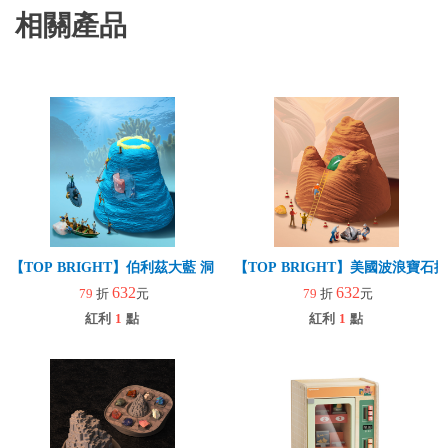
相關產品
【TOP BRIGHT】伯利茲大藍 洞寶石挖掘套組(益智玩具/趣味桌遊/
【TOP BRIGHT】美國波浪寶
632
632
79
折
元
79
折
元
紅利
1
點
紅利
1
點