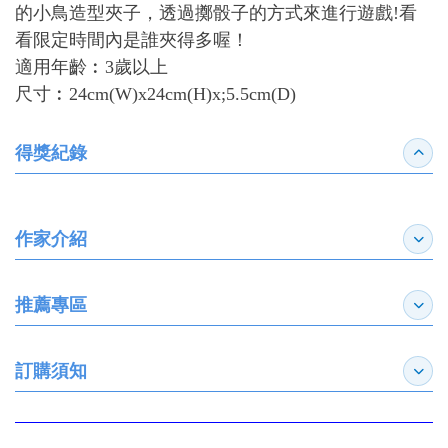
的小鳥造型夾子，透過擲骰子的方式來進行遊戲!看
看限定時間內是誰夾得多喔！
適用年齡︰3歲以上
尺寸︰24cm(W)x24cm(H)x;5.5cm(D)
得獎紀錄
收合
作家介紹
展開
推薦專區
展開
訂購須知
展開