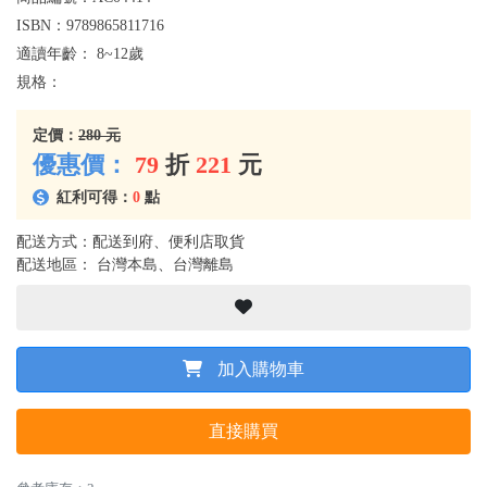
ISBN：
9789865811716
適讀年齡：
8~12歲
規格：
定價：
280 元
優惠價：
79
折
221
元
紅利可得：
0
點
配送方式：配送到府、便利店取貨
配送地區： 台灣本島、台灣離島
加入購物車
直接購買