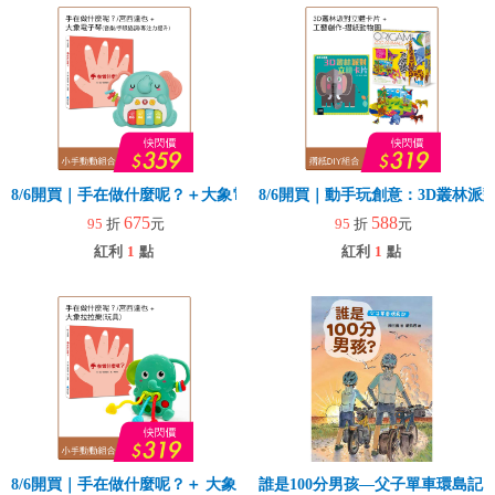
8/6開買｜手在做什麼呢？＋大象電子琴
8/6開買｜動手玩創意：3D叢林
675
588
95
折
元
95
折
元
紅利
1
點
紅利
1
點
8/6開買｜手在做什麼呢？＋ 大象拉拉樂(玩具)
誰是100分男孩—父子單車環島記