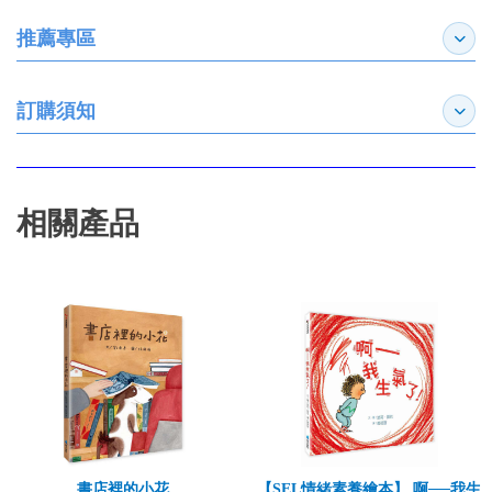
推薦專區
展開
訂購須知
展開
相關產品
書店裡的小花
【SEL情緒素養繪本】 啊──我生氣