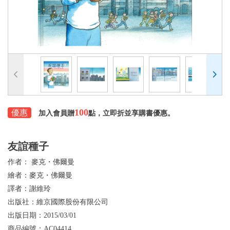
100
優惠
加入會員贈
點，立即折並享購書優惠。
友誼種子
作者：
麥克・佛爾曼
繪者：
麥克・佛爾曼
譯者：
謝維玲
出版社：
維京國際股份有限公司
出版日期：
2015/03/01
商品編號：
AC04414