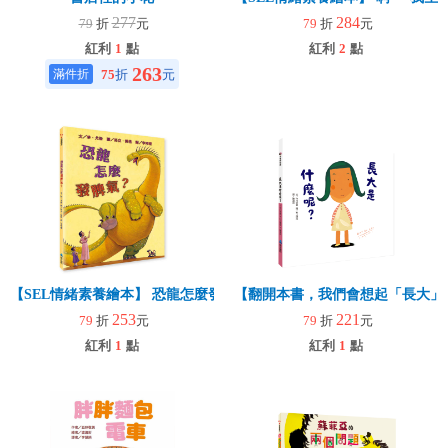
277
284
79
折
元
79
折
元
紅利
1
點
紅利
2
點
263
75
折
元
【SEL情緒素養繪本】 恐龍怎麼發脾氣？(二版)
【翻開本書，我們會想起「長大」
253
221
79
折
元
79
折
元
紅利
1
點
紅利
1
點