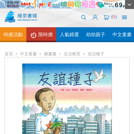
(
0
)
特惠活動
限時價
人氣精選
幼幼親子
中文童書
首頁
中文童書
圖畫書
生活教育
友誼種子