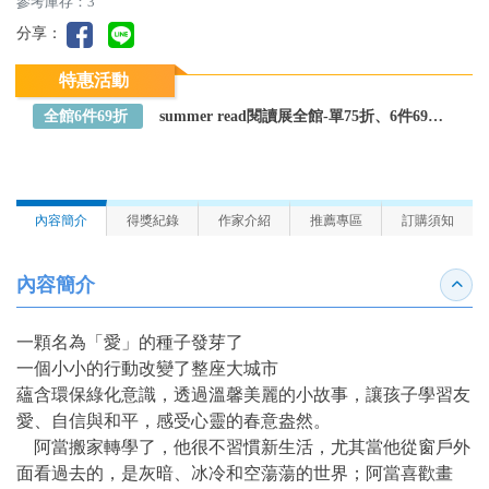
參考庫存：3
分享：
特惠活動
全館6件69折
summer read閱讀展全館-單75折、6件69折～全館任選
內容簡介
得獎紀錄
作家介紹
推薦專區
訂購須知
內容簡介
收合
一顆名為「愛」的種子發芽了
一個小小的行動改變了整座大城市
蘊含環保綠化意識，透過溫馨美麗的小故事，讓孩子學習友
愛、自信與和平，感受心靈的春意盎然。
阿當搬家轉學了，他很不習慣新生活，尤其當他從窗戶外
面看過去的，是灰暗、冰冷和空蕩蕩的世界；阿當喜歡畫