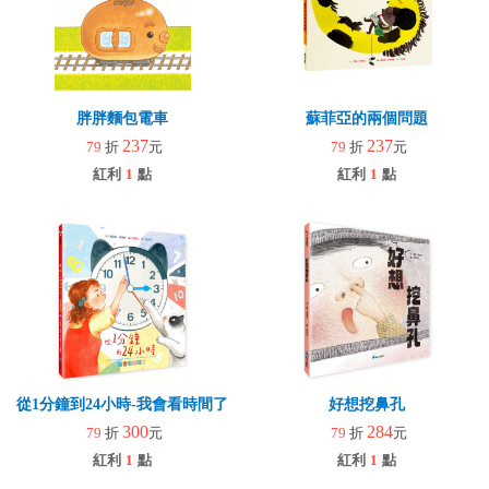
胖胖麵包電車
蘇菲亞的兩個問題
237
237
79
折
元
79
折
元
紅利
1
點
紅利
1
點
從1分鐘到24小時-我會看時間了
好想挖鼻孔
300
284
79
折
元
79
折
元
紅利
1
點
紅利
1
點