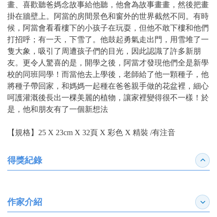
畫、喜歡聽爸媽念故事給他聽，他會為故事畫畫，然後把畫
掛在牆壁上。阿當的房間景色和窗外的世界截然不同。有時
候，阿當會看看樓下的小孩子在玩耍，但他不敢下樓和他們
打招呼；有一天，下雪了。他鼓起勇氣走出門，用雪堆了一
隻大象，吸引了周遭孩子們的目光，因此認識了許多新朋
友。更令人驚喜的是，開學之後，阿當才發現他們全是新學
校的同班同學！而當他去上學後，老師給了他一顆種子，他
將種子帶回家，和媽媽一起種在爸爸親手做的花盆裡，細心
呵護灌溉後長出一棵美麗的植物，讓家裡變得很不一樣！於
是，他和朋友有了一個新想法
【規格】25 X 23cm X 32頁 X 彩色 X 精裝 /有注音
得獎紀錄
收合
作家介紹
展開