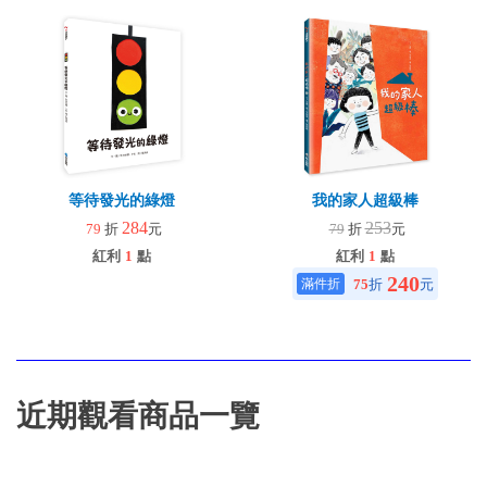
等待發光的綠燈
我的家人超級棒
284
253
79
折
元
79
折
元
紅利
1
點
紅利
1
點
240
75
折
元
近期觀看商品一覽