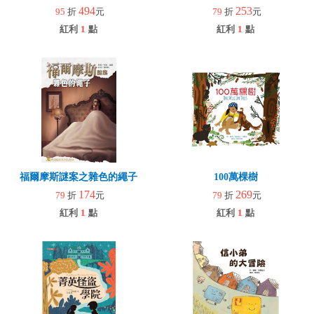
494
253
95
折
元
79
折
元
紅利
1
點
紅利
1
點
福爾摩斯謎案之雜色的繩子
100萬棵樹
174
269
79
折
元
79
折
元
紅利
1
點
紅利
1
點