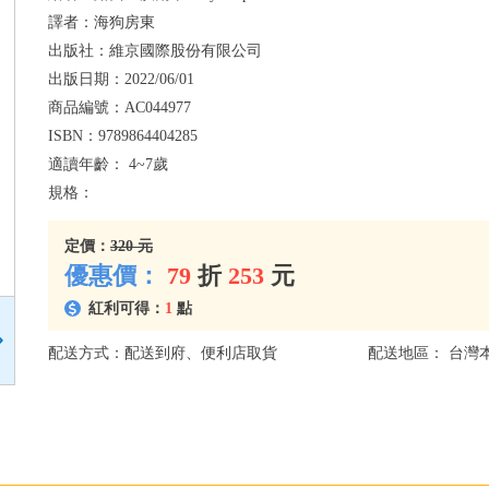
譯者：
海狗房東
出版社：
維京國際股份有限公司
出版日期：
2022/06/01
商品編號：
AC044977
ISBN：
9789864404285
適讀年齡：
4~7歲
規格：
定價：
320 元
優惠價：
79
折
253
元
紅利可得：
1
點
配送方式：配送到府、便利店取貨
配送地區： 台灣