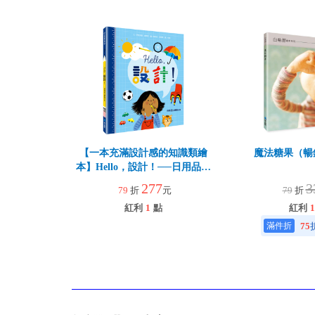
【一本充滿設計感的知識類繪
魔法糖果（暢
本】Hello，設計！──日用品的
神奇故事
277
3
79
折
元
79
折
紅利
1
點
紅利
1
75