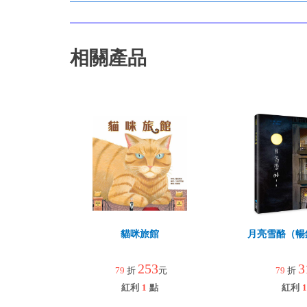
相關產品
貓咪旅館
月亮雪酪（暢
253
3
79
折
元
79
折
紅利
1
點
紅利
1