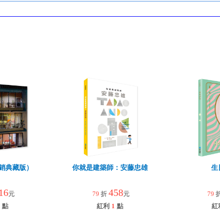
銷典藏版）
你就是建築師：安藤忠雄
生
16
458
元
79
折
元
79
點
紅利
1
點
紅