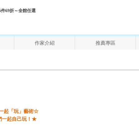
折、6件69折～全館任選
作家介紹
推薦專區
一起「玩」藝術☆
們一起自己玩！
★