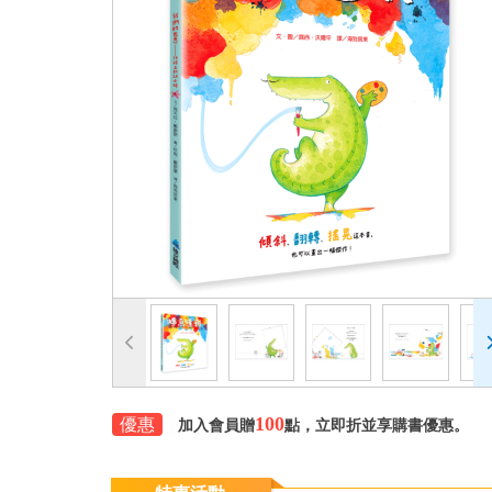
100
優惠
加入會員贈
點，立即折並享購書優惠。