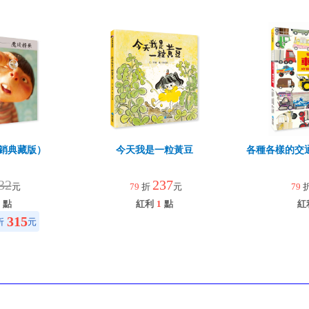
銷典藏版）
今天我是一粒黃豆
各種各樣的交
32
237
元
79
折
元
79
點
紅利
1
點
紅
315
折
元