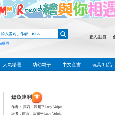
登入/註冊
階搜尋
人氣精選
幼幼親子
中文童書
玩具/用品
鱷魚達利
作者：
露西．沃爾平Lucy Volpin
繪者：
露西．沃爾平Lucy Volpin