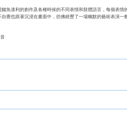
現鱷魚達利的創作及各種時候的不同表情和肢體語言，每個表情
不自覺也跟著沉浸在畫面中，彷彿經歷了一場幽默的藝術表演一
注音