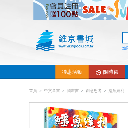
進
特惠活動
限時價
首頁
中文童書
圖畫書
創意思考
鱷魚達利