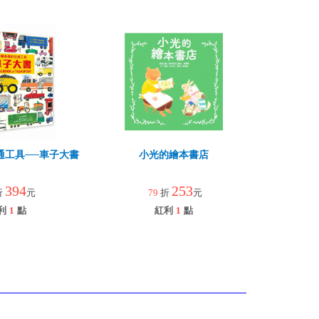
通工具──車子大書
小光的繪本書店
394
253
折
元
79
折
元
利
1
點
紅利
1
點