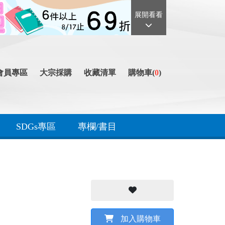
展開看看
會員專區
大宗採購
收藏清單
購物車(
0
)
SDGs專區
專欄/書目
加入購物車