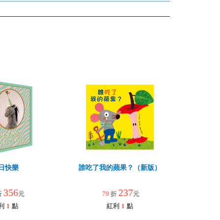
日快樂
誰吃了我的蘋果？（新版）
356
237
折
元
79
折
元
利
1
點
紅利
1
點