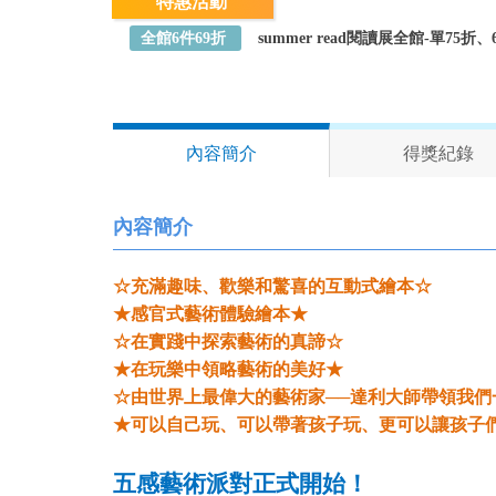
特惠活動
全館6件69折
summer read閱讀展全館-單75
內容簡介
得獎紀錄
內容簡介
☆
充滿趣味、歡樂和驚喜的互動式繪本
☆
★感官式藝術體驗繪本★
☆在實踐中探索藝術的真諦☆
★在玩樂中領略藝術的美好★
☆由世界上最偉大的藝術家──達利大師帶領我們
★
可以自己玩、可以帶著孩子玩、更可以讓孩子
五感藝術派對正式開始！