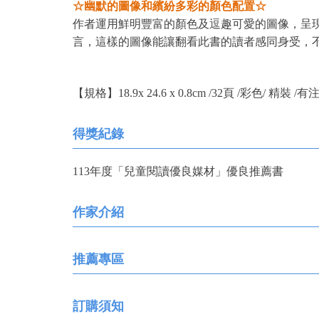
☆幽默的圖像和繽紛多彩的顏色配置☆
作者運用鮮明豐富
的顏色及逗趣可愛的圖像，呈
言
，這樣的圖像能讓翻看此書的讀者感同身受，
【規格】18.9x 24.6 x 0.8cm /32頁 /彩色/ 精裝 /有
得獎紀錄
113年度「兒童閱讀優良媒材」優良推薦書
作家介紹
推薦專區
訂購須知