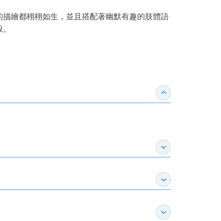
的描繪都栩栩如生，並且搭配著幽默有趣的肢體語
般。
收合得獎紀錄
展開作家介紹
展開推薦專區
展開訂購須知