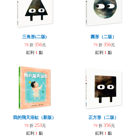
三角形(二版)
圓形（二版）
356
356
79
折
元
79
折
元
紅利
1
點
紅利
1
點
我的飛天浴缸（新版）
正方形（二版）
253
356
79
折
元
79
折
元
紅利
1
點
紅利
1
點