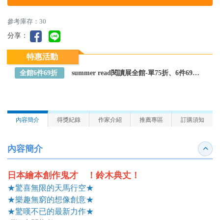
參考庫存：30
分享：
特惠活動
全館6件69折
summer read閱讀展全館-單75折、6件69折～全館任選
內容簡介
得獎紀錄
作家介紹
推薦專區
訂購須知
內容簡介
收合
日本繪本創作鬼才 ！鈴木典丈！
★驚喜無限的天馬行空★
★樂趣無窮的想像創意★
★驚嘆不已的最新力作★