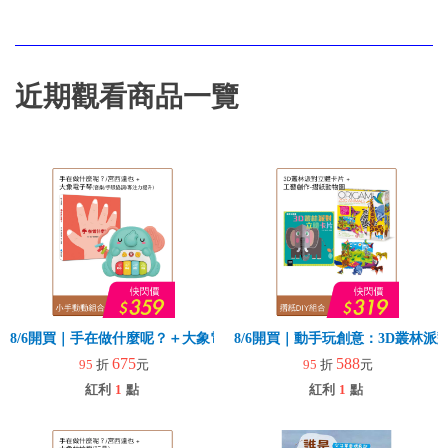
近期觀看商品一覽
8/6開買｜手在做什麼呢？＋大象電子琴
8/6開買｜動手玩創意：3D叢林
675
588
95
折
元
95
折
元
紅利
1
點
紅利
1
點