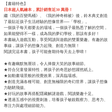
【書籍特色】
日本超人氣繪本，累計銷售近30 萬冊！
繼《我的百變馬桶》、《我的神奇棉被》後，鈴木典丈創造
了最貼近孩子生活經驗的想像世界──「學校」。
一個孩子每天都要去的場域，一個孩子最熟悉了解的空間，
如果能變得不一樣，成為我的夢幻學校，那該有多好！
本書融入遊戲互動，享受閱讀與遊戲的雙重樂趣。有趣的故
事線，讓孩子的想像力起飛、創造力無限！
閱讀完這本書，孩子可能會期待每天去上學唷！
★有趣幽默無厘頭，令人捧腹大笑的故事細節。
★符合兒童發展特性，將孩子的奇思妙想躍然紙上。
★如動畫場景般的視覺效果，深具臨場感。
★創造充滿各種可能、創意無極限的奇幻世界，讓孩子想像
力馳騁飛揚。
★好玩的故事再搭配隱藏解謎遊戲，閱讀樂趣十足。
★透過五感中的視覺刺激，培養孩子敏銳觀察力、思考力、
專注力與處理細節能力。