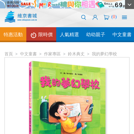
(
0
)
特惠活動
限時價
人氣精選
幼幼親子
中文童書
首頁
中文童書
作家專區
鈴木典丈
我的夢幻學校