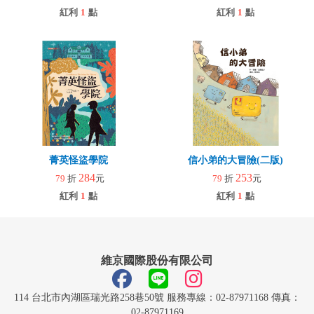
紅利
1
點
紅利
1
點
菁英怪盜學院
信小弟的大冒險(二版)
284
253
79
折
元
79
折
元
紅利
1
點
紅利
1
點
維京國際股份有限公司
114 台北市內湖區瑞光路258巷50號 服務專線：02-87971168 傳真：
02-87971169