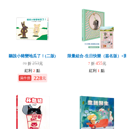
聽說小豬變地瓜了！(二版)
限量組合-生日快樂（簽名版）+斑
253
455
79
折
元
7
折
元
紅利
2
點
紅利
1
點
228
元