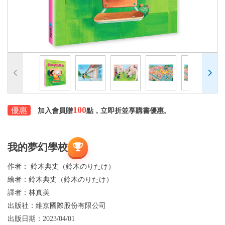
100
優惠
加入會員贈
點，立即折並享購書優惠。
我的夢幻學校
作者：
鈴木典丈（鈴木のりたけ）
繪者：
鈴木典丈（鈴木のりたけ）
譯者：
林真美
出版社：
維京國際股份有限公司
出版日期：
2023/04/01