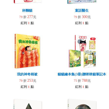
杯麵貓
童話醫生
277
300
79
折
元
79
折
元
紅利
1
點
紅利
1
點
我的神奇棉被
貓貓繪本集(3冊)贈咪咪貓筆記本
253
788
79
折
元
75
折
元
紅利
1
點
紅利
1
點