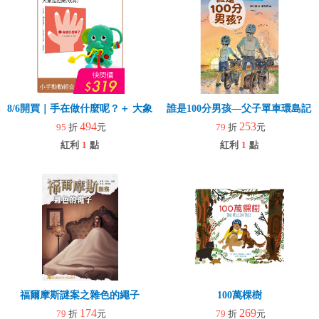
8/6開買｜手在做什麼呢？＋ 大象拉拉樂(玩具)
誰是100分男孩—父子單車環島記
494
253
95
折
元
79
折
元
紅利
1
點
紅利
1
點
福爾摩斯謎案之雜色的繩子
100萬棵樹
174
269
79
折
元
79
折
元