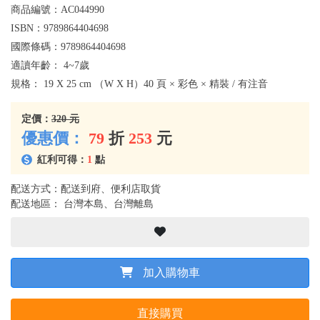
商品編號：
AC044990
ISBN：
9789864404698
國際條碼：
9789864404698
適讀年齡：
4~7歲
規格：
19 X 25 cm （W X H）40 頁 × 彩色 × 精裝 / 有注音
定價：
320 元
優惠價：
79
折
253
元
紅利可得：
1
點
配送方式：配送到府、便利店取貨
配送地區： 台灣本島、台灣離島
加入購物車
直接購買