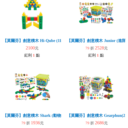
【莫爾芬】創意積木 Hi-Qube (110pcs)(幼兒建構)
【莫爾芬】創意積木 Junior (進階
2100
2528
元
79
折
元
紅利
1
點
紅利
1
點
【莫爾芬】創意積木 Shark (動物創意)
【莫爾芬】創意積木 Gearphun(270p
1936
2686
79
折
元
79
折
元