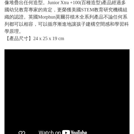
像堆疊出任何造型。Junior Xtra +100(百種造型)產品經過多
國幼兒教育專家的肯定，更榮獲美國STEM教育研究機構組
織的認證。英國Morphun莫爾芬積木全系列產品不論任何系
列都可以相容，可以循序漸進地讓孩子建構空間感和學習科
學原理。
【產品尺寸】24 x 25 x 19 cm