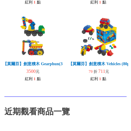
紅利
1
點
紅利
1
點
【莫爾芬】創意積木 Gearphun(324pcs) (交通工具)
【莫爾芬】創意積木 Vehicles (80p
3500
711
元
79
折
元
紅利
1
點
紅利
1
點
近期觀看商品一覽