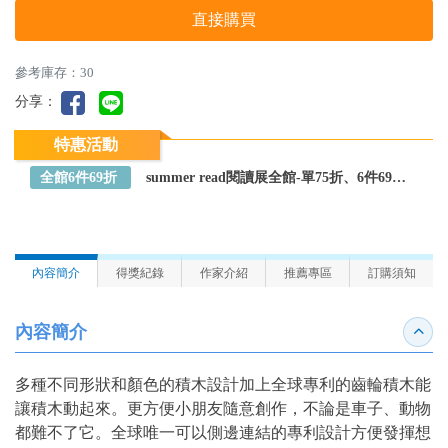
直接購買
參考庫存：30
分享：
特惠活動
全館6件69折
summer read閱讀展全館-單75折、6件69折～全館任選
內容簡介
得獎紀錄
作家介紹
推薦專區
訂購須知
內容簡介
收合
多種不同形狀和顏色的積木設計加上全球專利的齒輪積木能
讓積木動起來。更方便小朋友隨意創作，不論是車子、動物
都難不了它。全球唯一可以側邊連結的專利設計方便發揮想