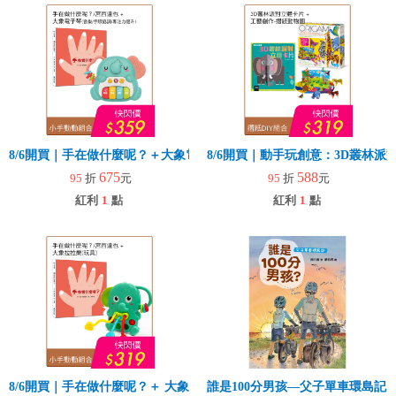
8/6開買｜手在做什麼呢？＋大象電子琴
8/6開買｜動手玩創意：3D叢林
675
588
95
折
元
95
折
元
紅利
1
點
紅利
1
點
8/6開買｜手在做什麼呢？＋ 大象拉拉樂(玩具)
誰是100分男孩—父子單車環島記