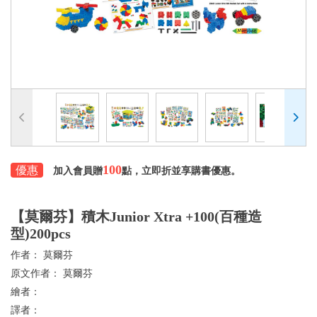
100
優惠
加入會員贈
點，立即折並享購書優惠。
【莫爾芬】積木Junior Xtra +100(百種造
型)200pcs
作者：
莫爾芬
原文作者：
莫爾芬
繪者：
譯者：