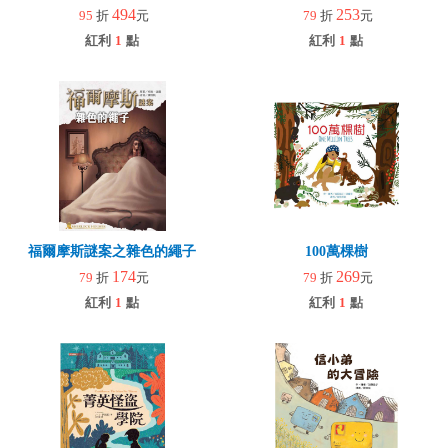
494
253
95
折
元
79
折
元
紅利
1
點
紅利
1
點
福爾摩斯謎案之雜色的繩子
100萬棵樹
174
269
79
折
元
79
折
元
紅利
1
點
紅利
1
點