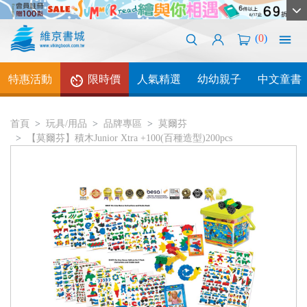
(
0
)
特惠活動
限時價
人氣精選
幼幼親子
中文童書
首頁
玩具/用品
品牌專區
莫爾芬
【莫爾芬】積木Junior Xtra +100(百種造型)200pcs