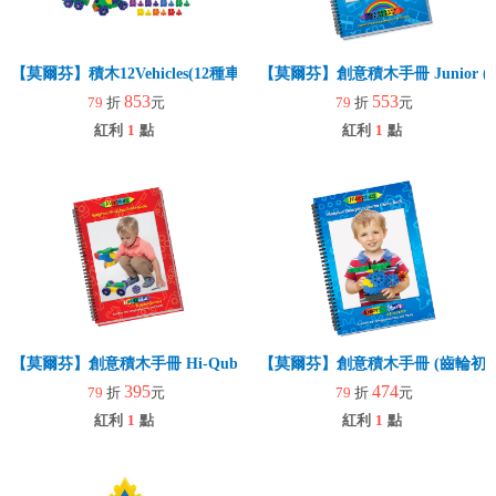
【莫爾芬】積木12Vehicles(12種車輛)140pcs
【莫爾芬】創意積木手冊 Junior (
853
553
79
折
元
79
折
元
紅利
1
點
紅利
1
點
【莫爾芬】創意積木手冊 Hi-Qube
【莫爾芬】創意積木手冊 (齒輪初階
395
474
79
折
元
79
折
元
紅利
1
點
紅利
1
點