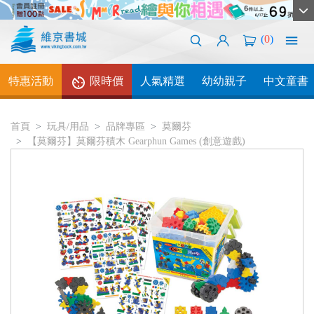
(
0
)
特惠活動
限時價
人氣精選
幼幼親子
中文童書
首頁
玩具/用品
品牌專區
莫爾芬
【莫爾芬】莫爾芬積木 Gearphun Games (創意遊戲)