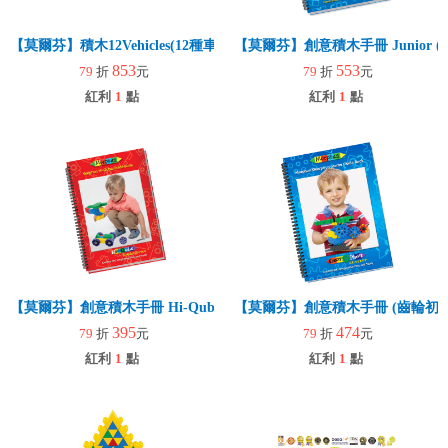
【莫爾芬】積木12Vehicles(12種車輛)140pcs
【莫爾芬】創意積木手冊 Junior (
853
553
79
折
元
79
折
元
紅利
1
點
紅利
1
點
【莫爾芬】創意積木手冊 Hi-Qube
【莫爾芬】創意積木手冊 (齒輪初階
395
474
79
折
元
79
折
元
紅利
1
點
紅利
1
點