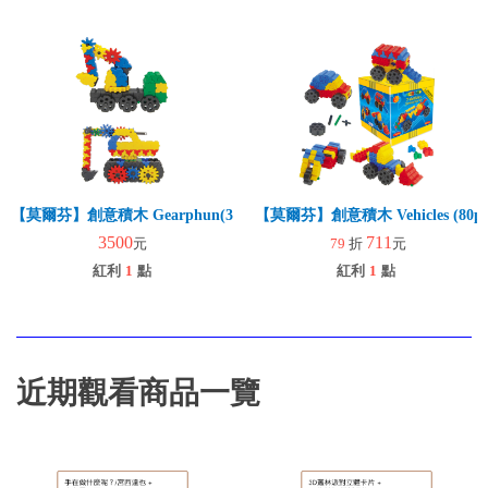
【莫爾芬】創意積木 Gearphun(324pcs) (交通工具)
【莫爾芬】創意積木 Vehicles (80p
3500
711
元
79
折
元
紅利
1
點
紅利
1
點
近期觀看商品一覽