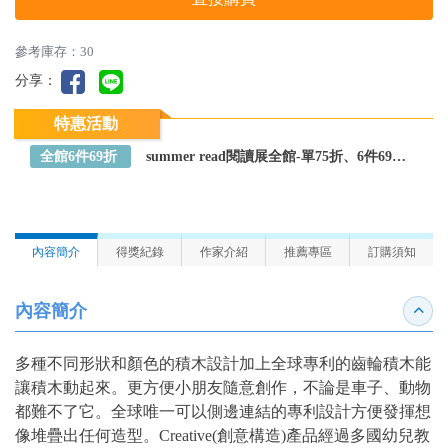
參考庫存：30
分享：
特惠活動
全館6件69折
summer read閱讀展全館-單75折、6件69折～全館任選
內容簡介
得獎紀錄
作家介紹
推薦專區
訂購須知
內容簡介
收合
多種不同形狀和顏色的積木設計加上全球專利的齒輪積木能
讓積木動起來。更方便小朋友隨意創作，不論是車子、動物
都難不了它。全球唯一可以側邊連結的專利設計方便發揮想
像堆疊出任何造型。Creative(創意構造)產品經過多國幼兒教