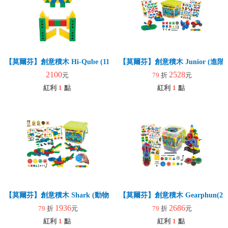
【莫爾芬】創意積木 Hi-Qube (110pcs)(幼兒建構)
【莫爾芬】創意積木 Junior (進階
2100
2528
元
79
折
元
紅利
1
點
紅利
1
點
【莫爾芬】創意積木 Shark (動物創意)
【莫爾芬】創意積木 Gearphun(270p
1936
2686
79
折
元
79
折
元
紅利
1
點
紅利
1
點