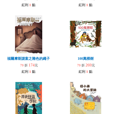
紅利
1
點
紅利
1
點
福爾摩斯謎案之雜色的繩子
100萬棵樹
174
269
79
折
元
79
折
元
紅利
1
點
紅利
1
點