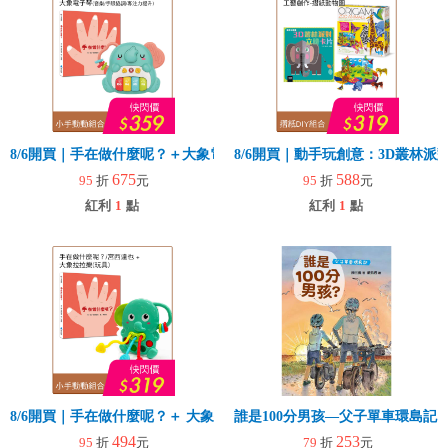
8/6開買｜手在做什麼呢？＋大象電子琴
8/6開買｜動手玩創意：3D叢林
675
588
95
折
元
95
折
元
紅利
1
點
紅利
1
點
8/6開買｜手在做什麼呢？＋ 大象拉拉樂(玩具)
誰是100分男孩—父子單車環島記
494
253
95
折
元
79
折
元