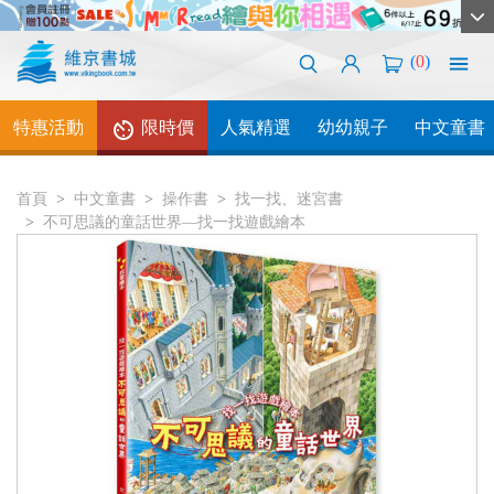
(
0
)
特惠活動
限時價
人氣精選
幼幼親子
中文童書
首頁
中文童書
操作書
找一找、迷宮書
不可思議的童話世界—找一找遊戲繪本