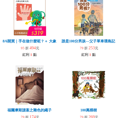
8/6開買｜手在做什麼呢？＋ 大象拉拉樂(玩具)
誰是100分男孩—父子單車環島記
494
253
95
折
元
79
折
元
紅利
1
點
紅利
1
點
福爾摩斯謎案之雜色的繩子
100萬棵樹
174
269
79
折
元
79
折
元