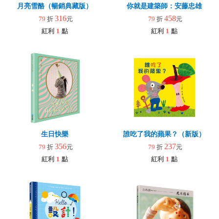
月亮雪酪（暢銷典藏版）
你就是建築師：安藤忠雄
316
458
79
折
元
79
折
元
紅利
1
點
紅利
1
點
生日快樂
誰吃了我的蘋果？（新版）
356
237
79
折
元
79
折
元
紅利
1
點
紅利
1
點