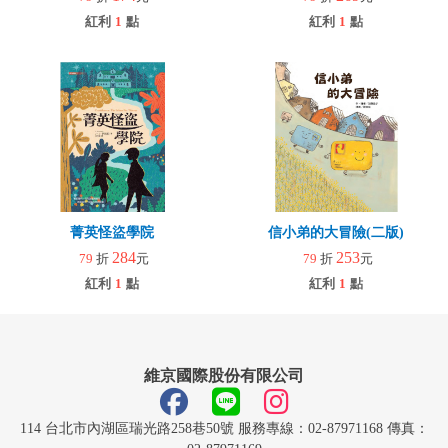
紅利
1
點
紅利
1
點
菁英怪盜學院
信小弟的大冒險(二版)
284
253
79
折
元
79
折
元
紅利
1
點
紅利
1
點
維京國際股份有限公司
114 台北市內湖區瑞光路258巷50號 服務專線：02-87971168 傳真：