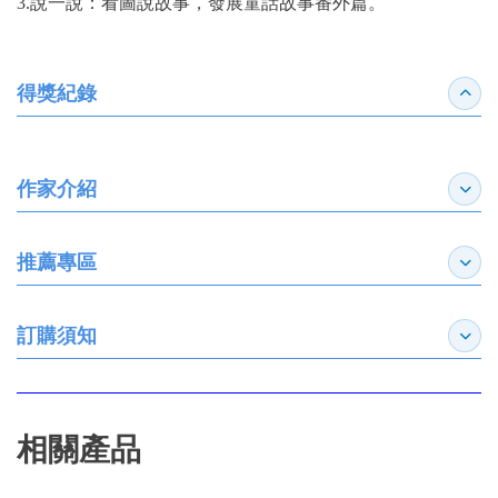
3.說一說：看圖說故事，發展童話故事番外篇。
得獎紀錄
收合
作家介紹
展開
推薦專區
展開
訂購須知
展開
相關產品