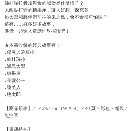
仙杜瑞拉參加舞會的城堡是什麼樣子？
以甜點打造的糖果屋，讓人好想一探究竟！
桃太郎和夥伴們前往的鬼之島，會不會很可怕呢？
還有……好多好多故事，
準備一起進入童話世界探險吧！
★本書收錄的經典故事有：
․傑克與豌豆樹
․仙杜瑞拉
․浦島太郎
․糖果屋
․長髮公主
․睡美人
․桃太郎
【商品規格】21 × 29.7 cm （W X H）× 40 頁 × 彩色 × 精裝 /
無注音
【書籍特色】