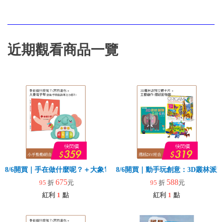
近期觀看商品一覽
8/6開買｜手在做什麼呢？＋大象電子琴
8/6開買｜動手玩創意：3D叢林
675
588
95
折
元
95
折
元
紅利
1
點
紅利
1
點