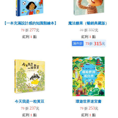
【一本充滿設計感的知識類繪本】Hello，設計！──日用品的神奇故事
魔法糖果（暢銷典藏版）
277
332
79
折
元
79
折
元
紅利
1
點
紅利
1
點
315
75
折
元
今天我是一粒黃豆
環遊世界迷宮書
237
253
79
折
元
79
折
元
紅利
1
點
紅利
1
點