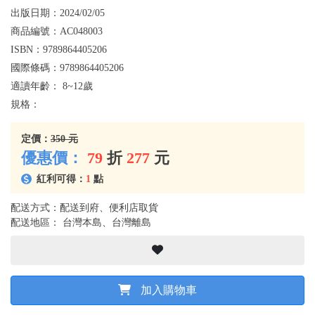
出版日期：
2024/02/05
商品編號：
AC048003
ISBN：
9789864405206
國際條碼：
9789864405206
適讀年齡：
8~12歲
規格：
定價：
350 元
優惠價：
79
折
277
元
紅利可得：
1
點
配送方式：配送到府、便利店取貨
配送地區： 台灣本島、台灣離島
加入購物車