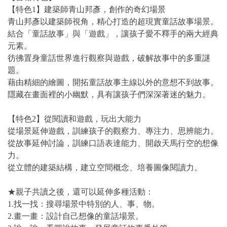
【特色1】建築師青山邦彥，創作的奇幻場景
青山邦彥以建築師視角，精心打造的超現實童話故事場景。
結合「童話故事」與「遊戲」，讓孩子愛不釋手的兩大經典
元素。
彷彿置身童話世界進行觀察與遊戲，破解故事中的多重謎
題。
藉由精細的繪圖，開拓童話故事主線以外的意想不到故事。
隱藏在畫面裡的小幽默，具有讓孩子們深深著迷的魅力。
【特色2】從閱讀和遊戲，玩出大能力
從場景延伸遊戲，訓練孩子的觀察力、專注力、思辨能力。
從故事延伸討論，訓練口語表達能力、開啟天馬行空的想像
力。
從立體的建築結構，建立空間概念、培養圖像閱讀力。
★親子共讀之後，還可以延伸多種活動：
1.找一找：搜尋場景中特別的人、事、物。
2.畫一畫：設計自己想像的童話場景。