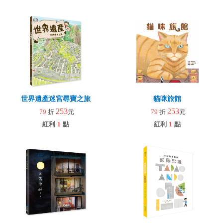
世界遺產迷宮尋寶之旅
貓咪旅館
253
253
79
折
元
79
折
元
紅利
1
點
紅利
1
點