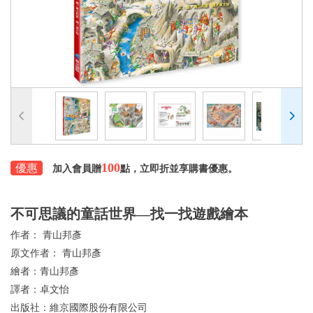
100
優惠
加入會員贈
點，立即折並享購書優惠。
不可思議的童話世界—找一找遊戲繪本
作者：
青山邦彥
原文作者：
青山邦彥
繪者：
青山邦彥
譯者：
卓文怡
出版社：
維京國際股份有限公司