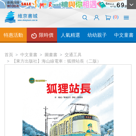
(
0
)
特惠活動
限時價
人氣精選
幼幼親子
中文童書
首頁
中文童書
圖畫書
交通工具
【東方出版社】海山線電車：狐狸站長（二版）