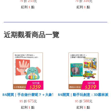
253
316
79
折
元
79
折
元
紅利
1
點
紅利
1
點
近期觀看商品一覽
8/6開買｜手在做什麼呢？＋大象電子琴
8/6開買｜動手玩創意：3D叢林
675
588
95
折
元
95
折
元
紅利
1
點
紅利
1
點