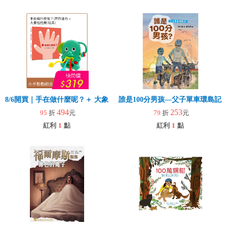
8/6開買｜手在做什麼呢？＋ 大象拉拉樂(玩具)
誰是100分男孩—父子單車環島記
494
253
95
折
元
79
折
元
紅利
1
點
紅利
1
點