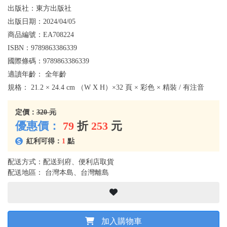
出版社：
東方出版社
出版日期：
2024/04/05
商品編號：
EA708224
ISBN：
9789863386339
國際條碼：
9789863386339
適讀年齡：
全年齡
規格：
21.2 × 24.4 cm （W X H）×32 頁 × 彩色 × 精裝 / 有注音
定價：
320 元
優惠價：
79
折
253
元
紅利可得：
1
點
配送方式：配送到府、便利店取貨
配送地區： 台灣本島、台灣離島
加入購物車