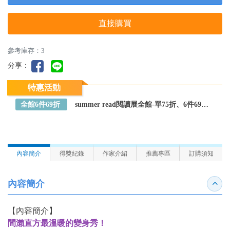
直接購買
參考庫存：3
分享：
特惠活動
全館6件69折
summer read閱讀展全館-單75折、6件69折～全館任選
內容簡介
得獎紀錄
作家介紹
推薦專區
訂購須知
內容簡介
收合
【內容簡介】
間瀨直方最溫暖的變身秀！