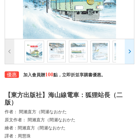
100
優惠
加入會員贈
點，立即折並享購書優惠。
【東方出版社】海山線電車：狐狸站長（二
版）
作者：
間瀨直方（間瀬なおかた
原文作者：
間瀨直方（間瀬なおかた
繪者：
間瀨直方（間瀬なおかた
譯者：
周慧珠