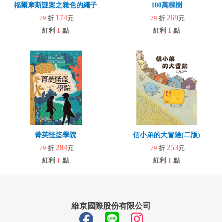
福爾摩斯謎案之雜色的繩子
100萬棵樹
174
269
79
折
元
79
折
元
紅利
1
點
紅利
1
點
菁英怪盜學院
信小弟的大冒險(二版)
284
253
79
折
元
79
折
元
紅利
1
點
紅利
1
點
維京國際股份有限公司