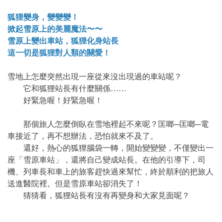
狐狸變身，變變變！
掀起雪原上的美麗魔法〜〜
雪原上變出車站，狐狸化身站長
這一切是狐狸對人類的關愛！
雪地上怎麼突然出現一座從來沒出現過的車站呢？
它和狐狸站長有什麼關係……
好緊急喔！好緊急喔！
那個旅人怎麼倒臥在雪地裡起不來呢？匡啷─匡啷─電
車接近了，再不想辦法，恐怕就來不及了。
還好，熱心的狐狸腦袋一轉，開始變變變，不僅變出一
座「雪原車站」，還將自己變成站長。在他的引導下，司
機、列車長和車上的旅客趕快過來幫忙，終於順利的把旅人
送進醫院裡。但是雪原車站卻消失了！
猜猜看，狐狸站長有沒有再變身和大家見面呢？