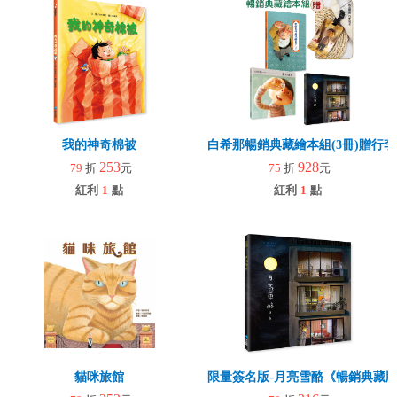
我的神奇棉被
白希那暢銷典藏繪本組(3冊)贈行
253
928
79
折
元
75
折
元
紅利
1
點
紅利
1
點
貓咪旅館
限量簽名版-月亮雪酪《暢銷典藏