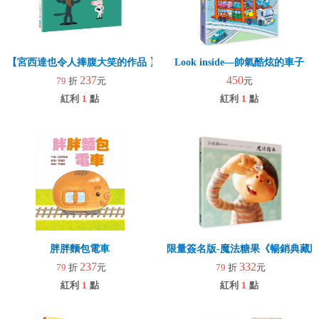
【宮西達也令人捧腹大笑的作品 】啊！小豬變地瓜了？（暢銷增訂版）
Look inside—帥氣酷炫的車子
237
450
79
折
元
元
紅利
1
點
紅利
1
點
胖胖麵包電車
限量簽名版-魔法糖果《暢銷典藏
237
332
79
折
元
79
折
元
紅利
1
點
紅利
1
點