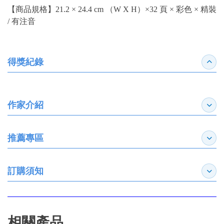
【商品規格】21.2 × 24.4 cm （W X H）×32 頁 × 彩色 × 精裝
/ 有注音
得獎紀錄
收合
作家介紹
展開
推薦專區
展開
訂購須知
展開
相關產品