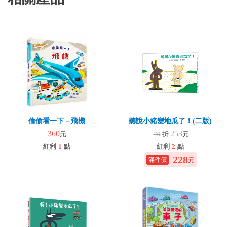
偷偷看一下－飛機
聽說小豬變地瓜了！(二版)
360
253
元
79
折
元
紅利
1
點
紅利
2
點
228
元