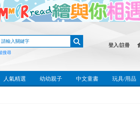
登入/註冊
階搜尋
人氣精選
幼幼親子
中文童書
玩具/用品