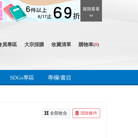
展開看看
會員專區
大宗採購
收藏清單
購物車(
0
)
SDGs專區
專欄/書目
全部收合
清除條件