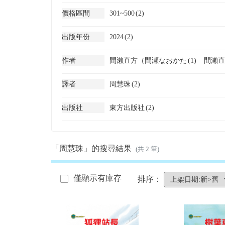
價格區間
301~500
(2)
出版年份
2024
(2)
作者
間瀨直方（間瀬なおかた
(1)
間瀨直
譯者
周慧珠
(2)
出版社
東方出版社
(2)
「周慧珠」的搜尋結果
(共 2 筆)
僅顯示有庫存
排序：