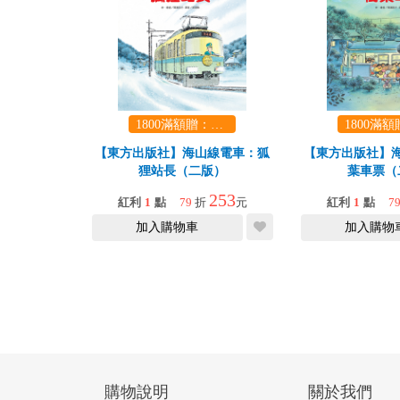
1800滿額贈：口袋玩具一份（隨機出貨） (summer read)
【東方出版社】海山線電車：狐
【東方出版社】
狸站長（二版）
葉車票（
253
紅利
1
點
79
折
元
紅利
1
點
7
加入購物車
加入購物
購物說明
關於我們