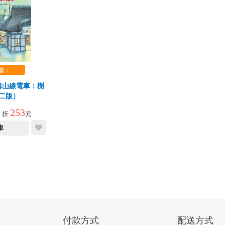
1800滿額贈：口袋玩具一份（隨機出貨） (summer read)
海山線電車：樹
二版）
253
9
折
元
車
付款方式
配送方式