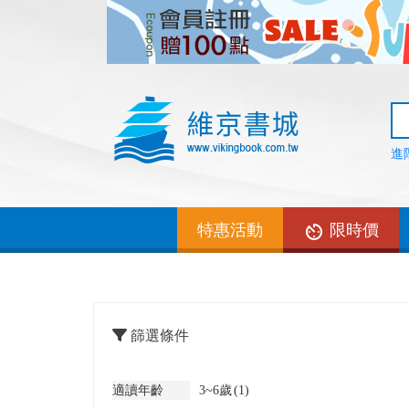
進
特惠活動
限時價
篩選條件
適讀年齡
3~6歲
(1)