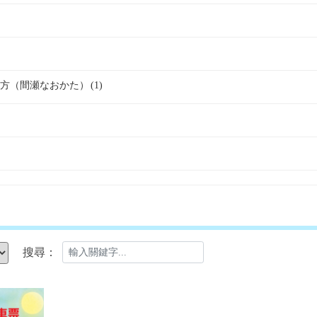
方（間瀬なおかた）
(1)
搜尋：