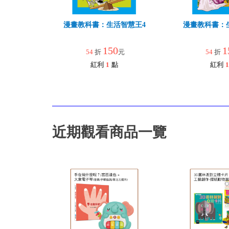
漫畫教科書：生活智慧王4
漫畫教科書：
150
1
54
折
元
54
折
紅利
1
點
紅利
1
近期觀看商品一覽