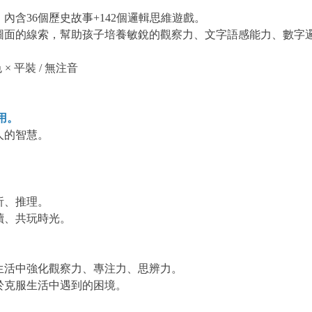
含36個歷史故事+142個邏輯思維遊戲。
圖面的線索，幫助孩子培養敏銳的觀察力、文字語感能力、數字
色 × 平裝 / 無注音
用。
人的智慧。
析、推理。
讀、共玩時光。
生活中強化觀察力、專注力、思辨力。
於克服生活中遇到的困境。