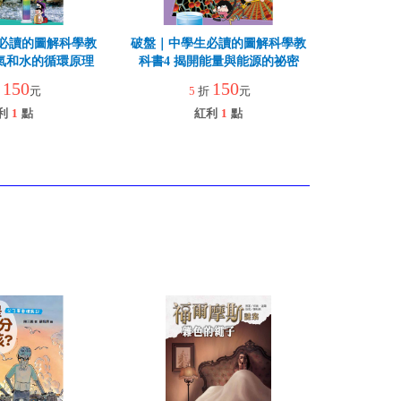
必讀的圖解科學教
破盤｜中學生必讀的圖解科學教
氣和水的循環原理
科書4 揭開能量與能源的祕密
150
150
折
元
5
折
元
利
1
點
紅利
1
點