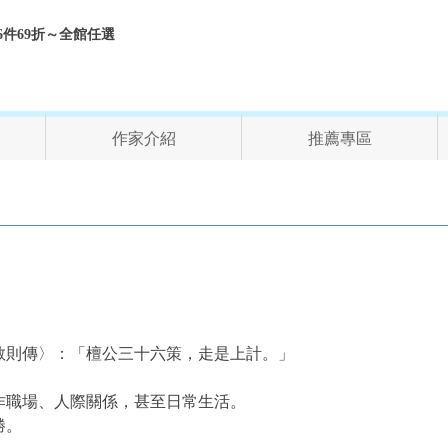
折、6件69折～全館任選
作家介紹
推薦專區
敬則傳〉：「檀公三十六策，走是上計。」
作職場、人際關係，甚至日常生活。
勝。