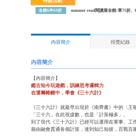
特惠活動
全館6件69折
summer read閱讀展全館-單75
內容簡介
得獎紀錄
內容簡介
【內容簡介】
鑑古知今玩遊戲，訓練思考邏輯力
在運籌帷幄中，學會《三十六計》
《三十六計》就最早出現於《南齊書》中的〈王
「三十六」在此視虛數，也是「計策極多」。
到了現代《三十六計》已經可以運用在軍事、工
藉由融會貫通各個計策，達到知己知彼，百戰百