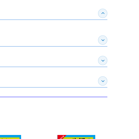
收合得獎紀錄
展開作家介紹
展開推薦專區
展開訂購須知