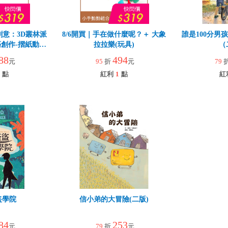
創意：3D叢林派
8/6開買｜手在做什麼呢？＋ 大象
誰是100分男
創作-摺紙動物
拉拉樂(玩具)
（
88
494
元
95
折
元
79
點
紅利
1
點
紅
盜學院
信小弟的大冒險(二版)
84
253
元
79
折
元