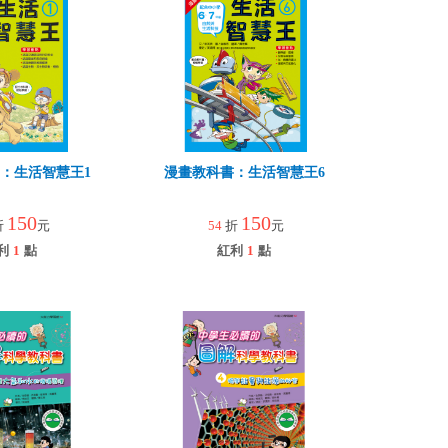
：生活智慧王1
漫畫教科書：生活智慧王6
150
150
折
元
54
折
元
利
1
點
紅利
1
點