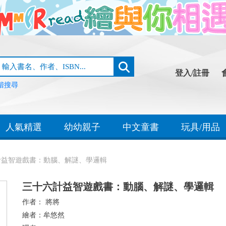
登入/註冊
階搜尋
人氣精選
幼幼親子
中文童書
玩具/用品
計益智遊戲書：動腦、解謎、學邏輯
三十六計益智遊戲書：動腦、解謎、學邏輯
作者：
將將
繪者：
牟悠然