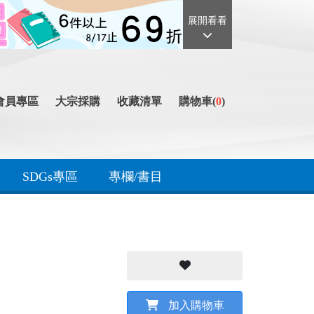
展開看看
會員專區
大宗採購
收藏清單
購物車(
0
)
SDGs專區
專欄/書目
加入購物車