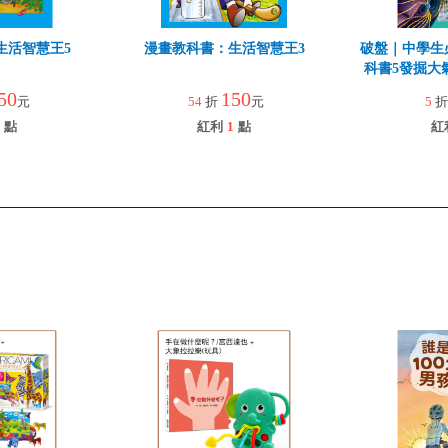
生活智慧王5
漫畫教科書：生活智慧王3
破盤｜中學生
科書5發掘大
50
150
元
54
折
元
5
點
紅利
1
點
紅