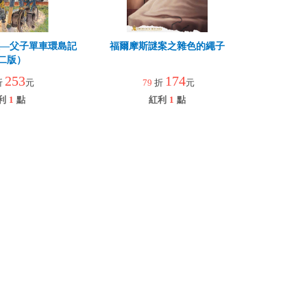
孩—父子單車環島記
福爾摩斯謎案之雜色的繩子
二版）
253
174
折
元
79
折
元
利
1
點
紅利
1
點