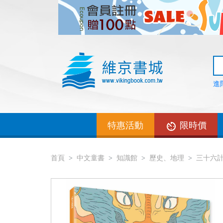
進
特惠活動
限時價
首頁
中文童書
知識館
歷史、地理
三十六