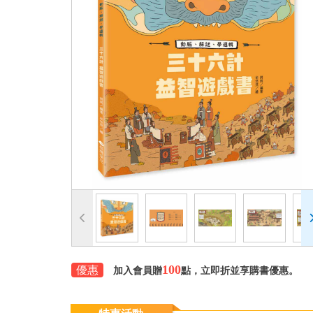
100
優惠
加入會員贈
點，立即折並享購書優惠。