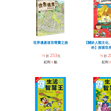
世界遺產迷宮尋寶之旅
【關於人類文化
科】探索世
253
2
79
折
元
79
折
紅利
1
點
紅利
1