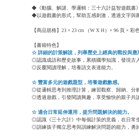
◆《動腦、解謎、學邏輯：三十六計益智遊戲書》內
◆以遊戲書的形式，幫助五感刺激，透過文字與
【商品規格】23 × 23 cm （W X H）× 96 頁 × 彩
【書籍特色】
☆ 詳細的計策解說，列舉歷史上經典的戰役與應
◎認識成語和歷史故事，累積國學知識，發現古
◎反覆閱讀理解，培養語文表達能力。
☆ 豐富多元的遊戲題型，培養遊戲數感。
◎從邏輯思考到推理計算，練習觀察、歸納、分
◎透過遊戲，引發閱讀興趣，享受愉快的親子共
☆ 適合日常延伸運用，提升問題解決的能力。
◎認識《三十六計》中每個計策的意義，在日常
◎訓練孩子獨立思考與訓練解決問題的能力，勇