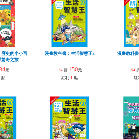
、歷史的小小百
漫畫教科書：生活智慧王2
漫畫教科書
界驚奇之旅
84
150
元
54
折
元
54
點
紅利
1
點
紅