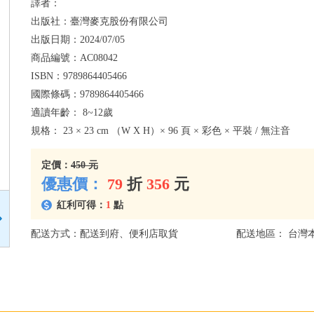
譯者：
出版社：
臺灣麥克股份有限公司
出版日期：
2024/07/05
商品編號：
AC08042
ISBN：
9789864405466
國際條碼：
9789864405466
適讀年齡：
8~12歲
規格：
23 × 23 cm （W X H）× 96 頁 × 彩色 × 平裝 / 無注音
定價：
450 元
優惠價：
79
折
356
元
紅利可得：
1
點
配送方式：配送到府、便利店取貨
配送地區： 台灣