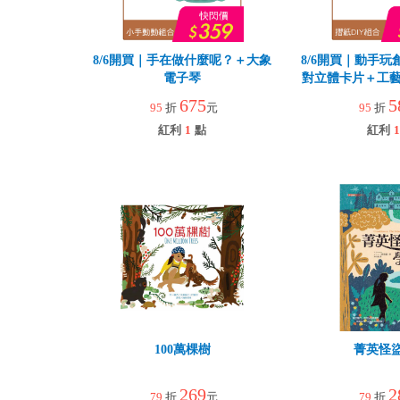
8/6開買｜手在做什麼呢？＋大象
8/6開買｜動手玩
電子琴
對立體卡片＋工藝
園
675
5
95
折
元
95
折
紅利
1
點
紅利
1
100萬棵樹
菁英怪
269
2
79
折
元
79
折