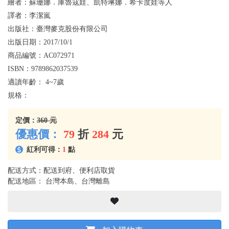
繪者：
蘇珊娜．庫魯寇娃、凱特琳娜．希卡度娃等人
譯者：
李潔嵐
出版社：
臺灣麥克股份有限公司
出版日期：
2017/10/1
商品編號：
AC072971
ISBN：
9789862037539
適讀年齡：
4~7歲
規格：
定價：
360 元
優惠價：
79
折
284
元
紅利可得：
1
點
配送方式：配送到府、便利店取貨
配送地區： 台灣本島、台灣離島