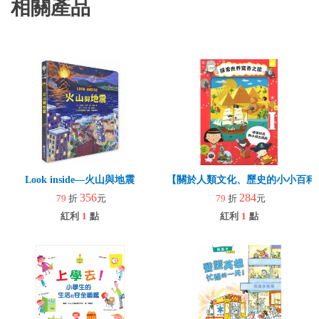
相關產品
Look inside—火山與地震
【關於人類文化、歷史的小小百科
356
284
79
折
元
79
折
元
紅利
1
點
紅利
1
點