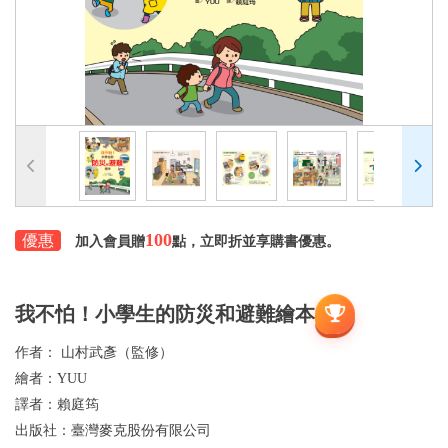
100
優惠
加入會員贈
點，立即折並享購書優惠。
我不怕！小學生的防災和避難繪本
作者：
山村武彥（監修）
繪者：
YUU
譯者：
賴庭筠
出版社：
臺灣麥克股份有限公司