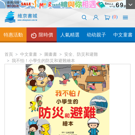
(
0
)
特惠活動
限時價
人氣精選
幼幼親子
中文童書
首頁
中文童書
圖畫書
安全、防災和避難
我不怕！小學生的防災和避難繪本