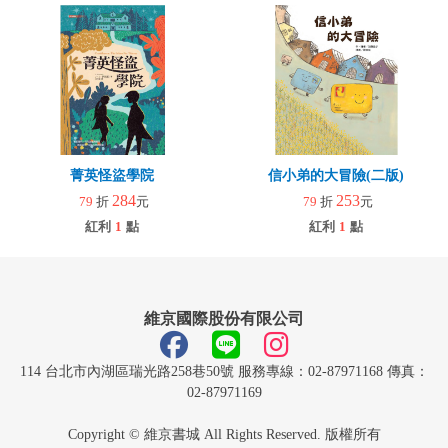
菁英怪盜學院
信小弟的大冒險(二版)
284
253
79
折
元
79
折
元
紅利
1
點
紅利
1
點
維京國際股份有限公司
114 台北市內湖區瑞光路258巷50號 服務專線：02-87971168 傳真：
02-87971169
Copyright © 維京書城 All Rights Reserved. 版權所有