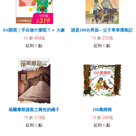
8/6開買｜手在做什麼呢？＋ 大象拉拉樂(玩具)
誰是100分男孩—父子單車環島記
494
253
95
折
元
79
折
元
紅利
1
點
紅利
1
點
福爾摩斯謎案之雜色的繩子
100萬棵樹
174
269
79
折
元
79
折
元
紅利
1
點
紅利
1
點