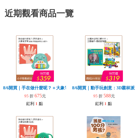
近期觀看商品一覽
8/6開買｜手在做什麼呢？＋大象電子琴
8/6開買｜動手玩創意：3D叢林
675
588
95
折
元
95
折
元
紅利
1
點
紅利
1
點