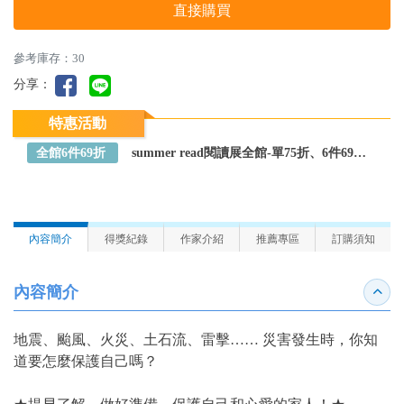
直接購買
參考庫存：30
分享：
特惠活動
全館6件69折
summer read閱讀展全館-單75折、6件69折～全館任選
內容簡介
得獎紀錄
作家介紹
推薦專區
訂購須知
內容簡介
收合
地震、颱風、火災、土石流、雷擊…… 災害發生時，你知
道要怎麼保護自己嗎？