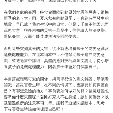
★提早了解，做好準備，保護自己和心愛的家人！★
在我們身處的臺灣，時常會面臨到颱風與地震等災害，從梅
雨季的豪（大）雨、夏末秋初的颱風季，一直到時而發生的
地震，早已成了我們生活中的日常。但是，千萬不能因此而
疏忽大意，很多未知的災害一旦發生，往往讓人無法應變、
驚慌失措，反而可能造成無法挽回的傷害。
面對這些突如其來的災害，從小就應培養孩子的防災意識及
危機處理能力。在這本繪本中，不僅幫助孩子建立防災意
識，並透過書中詳細、具體的應對技巧與圖文說明，從小培
養孩子的危機處理能力，陪著孩子學會如何保護自己。
本書搭配輕鬆可愛的圖像，與簡單易懂的圖文解說，帶讀者
認識，當災害發生時，在不同的情境下，應該要如何保護自
己？有哪些危險的地方？事前要如何做好防範？緊急避難包
要準備什麼東西呢？若剛好家人不在身邊，該如何聯繫？以
及避難處所的注意事項…等。讓我們透過閱讀繪本，思考一
下災害發生時該如何保護自己吧！