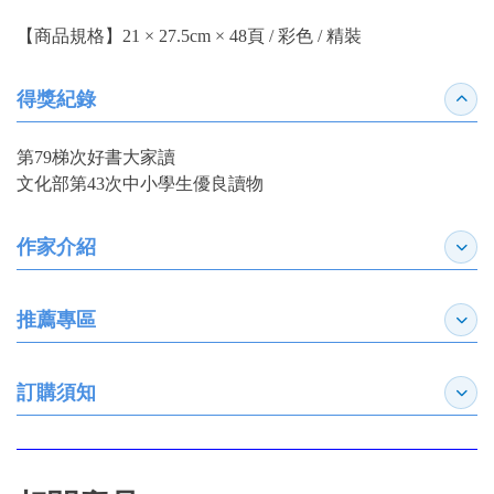
【商品規格】21 × 27.5cm × 48頁 / 彩色 / 精裝
得獎紀錄
收合
第79梯次好書大家讀
文化部第43次中小學生優良讀物
作家介紹
展開
推薦專區
展開
訂購須知
展開