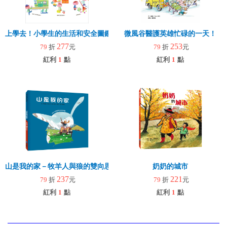
上學去！小學生的生活和安全圖鑑
微風谷醫護英雄忙碌的一天！
277
253
79
折
元
79
折
元
紅利
1
點
紅利
1
點
山是我的家－牧羊人與狼的雙向思考故事
奶奶的城市
237
221
79
折
元
79
折
元
紅利
1
點
紅利
1
點