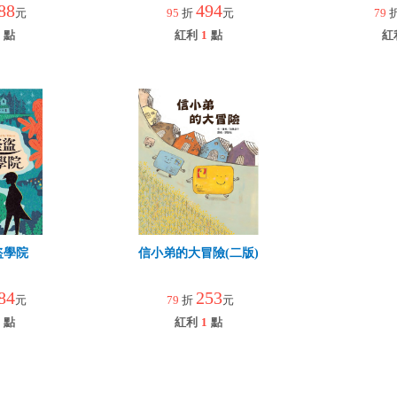
88
494
元
95
折
元
79
點
紅利
1
點
紅
盜學院
信小弟的大冒險(二版)
84
253
元
79
折
元
點
紅利
1
點