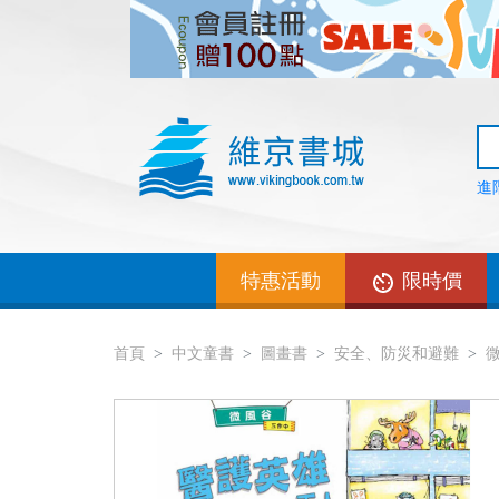
進
特惠活動
限時價
首頁
中文童書
圖畫書
安全、防災和避難