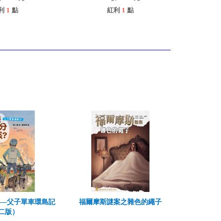
利
1
點
紅利
1
點
孩—父子單車環島記
福爾摩斯謎案之雜色的繩子
二版）