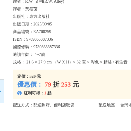
繪者：
R.W. 艾利(R.W. Alley)
譯者：
黃筱茵
出版社：
東方出版社
出版日期：
2025/09/05
商品編號：
EA708259
ISBN：
9789863387336
國際條碼：
9789863387336
適讀年齡：
4~7歲
規格：
21.6 × 27.9 cm （W X H）× 32 頁 × 彩色 × 精裝 / 有注音
定價：
320 元
優惠價：
79
折
253
元
紅利可得：
1
點
配送方式：配送到府、便利店取貨
配送地區： 台灣