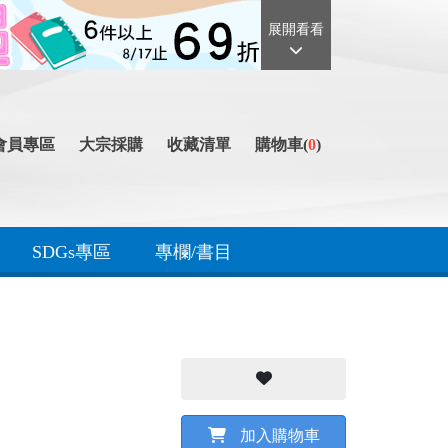
展開看看
會員專區
大宗採購
收藏清單
購物車(
0
)
SDGs專區
專欄/書目
加入購物車