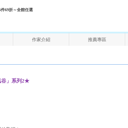
折、6件69折～全館任選
作家介紹
推薦專區
風谷」系列2★