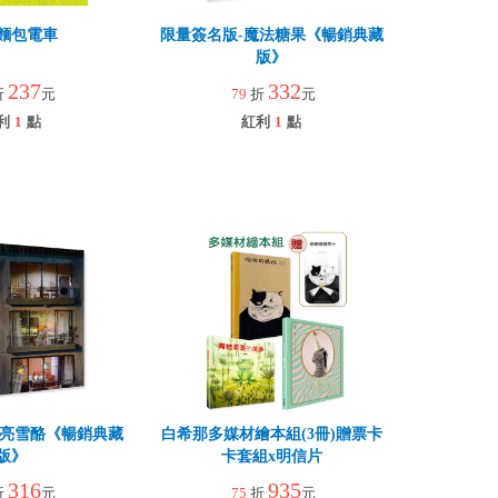
麵包電車
限量簽名版-魔法糖果《暢銷典藏
版》
237
332
折
元
79
折
元
利
1
點
紅利
1
點
月亮雪酪《暢銷典藏
白希那多媒材繪本組(3冊)贈票卡
版》
卡套組x明信片
316
935
折
元
75
折
元