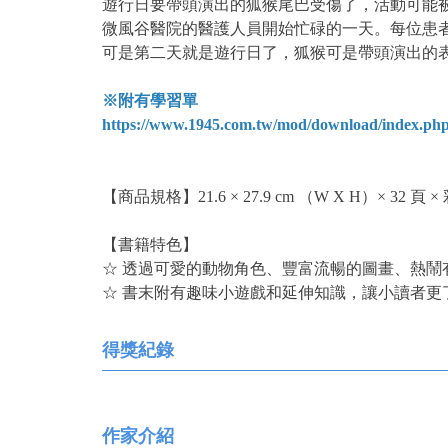
遊行日要帶頭演出的狐猴尾巴受傷了，活動可能
微風谷醫院的醫護人員開始忙碌的一天。每位患
可是第二天就是遊行日了，狐猴可是帶頭演出的
※附有學習單
https://www.1945.com.tw/mod/download/index.php
【商品規格】21.6 × 27.9 cm （W X H）× 32 頁 
【書籍特色】
☆ 透過可愛的動物角色、豐富流暢的圖畫、熱
☆ 書末附有趣味小遊戲和延伸知識，讓小讀者更
得獎紀錄
作家介紹