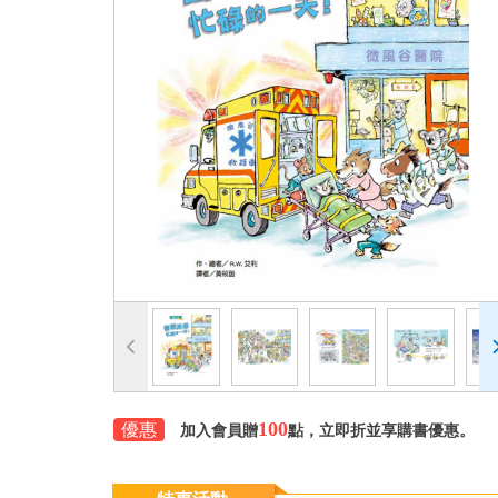
100
優惠
加入會員贈
點，立即折並享購書優惠。