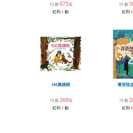
園
675
5
95
折
元
95
折
紅利
1
點
紅利
1
100萬棵樹
菁英怪
269
2
79
折
元
79
折
紅利
1
點
紅利
1