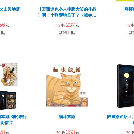
de—火山與地震
【宮西達也令人捧腹大笑的作品
胖胖
】啊！小豬變地瓜了？（暢銷增
訂版）
56
237
元
79
折
元
79
點
紅利
1
點
紅
本組(3冊)贈行
貓咪旅館
限量簽名版-
x明信片
28
253
元
79
折
元
79