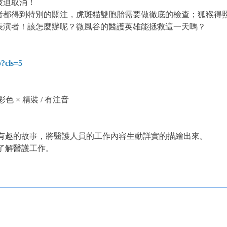
被迫取消！
者都得到特別的關注，虎斑貓雙胞胎需要做徹底的檢查；狐猴得
表演者！該怎麼辦呢？微風谷的醫護英雄能拯救這一天嗎？
?cls=5
× 彩色 × 精裝 / 有注音
鬧有趣的故事，將醫護人員的工作內容生動詳實的描繪出來。
了解醫護工作。