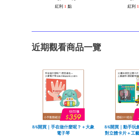
紅利
1
點
紅利
1
近期觀看商品一覽
8/6開買｜手在做什麼呢？＋大象
8/6開買｜動手玩
電子琴
對立體卡片＋工藝