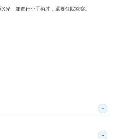
照X光，並進行小手術才，還要住院觀察。
收合得獎紀錄
展開作家介紹