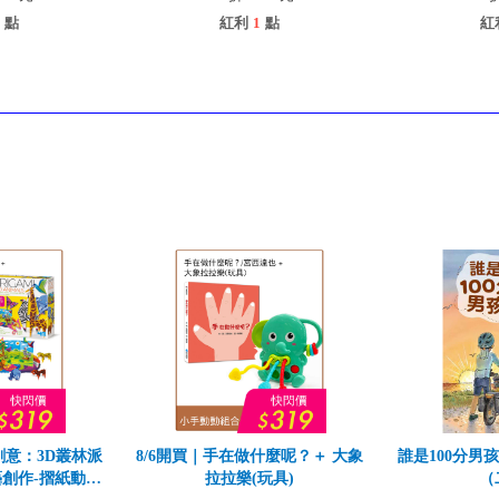
點
紅利
1
點
紅
創意：3D叢林派
8/6開買｜手在做什麼呢？＋ 大象
誰是100分男
創作-摺紙動物
拉拉樂(玩具)
（