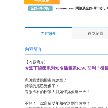
特惠活動
全館6件69折
summer read閱讀展全館-單75
內容簡介
得獎紀錄
內容簡介
【內容簡介】
★派丁頓熊系列知名插畫家R.W. 艾利「微
虎斑貓雙胞胎進急診室了！
狐猴的尾巴受傷了！
看微風谷的醫護人員如何拯救這一天！
不好了！虎斑貓雙胞胎被送到急診室了！