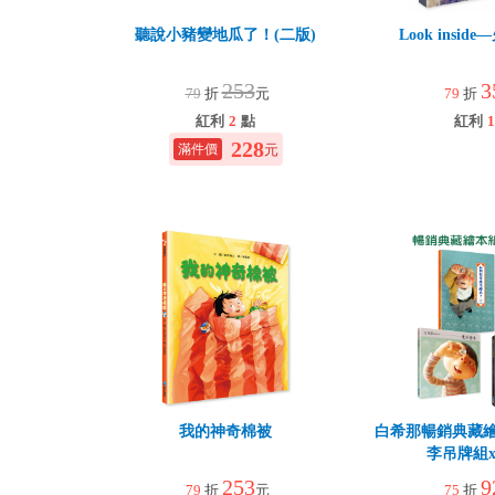
聽說小豬變地瓜了！(二版)
Look insi
253
3
79
折
元
79
折
紅利
2
點
紅利
1
228
元
我的神奇棉被
白希那暢銷典藏繪
李吊牌組
253
9
79
折
元
75
折