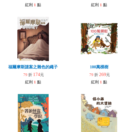
紅利
1
點
紅利
1
點
福爾摩斯謎案之雜色的繩子
100萬棵樹
174
269
79
折
元
79
折
元
紅利
1
點
紅利
1
點