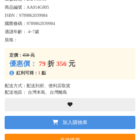
商品編號：
AA014G805
ISBN：
9789862039984
國際條碼：
9789862039984
適讀年齡：
4~7歲
規格：
定價：
450 元
優惠價：
79
折
356
元
紅利可得：
1
點
配送方式：配送到府、便利店取貨
配送地區： 台灣本島、台灣離島
加入購物車