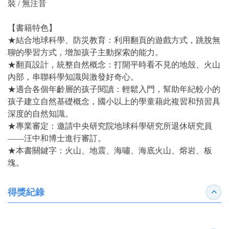
裝 / 無注音
【書籍特色】
★結合地球科學、防災教育：利用翻頁的遊戲方式，跳脫無
聊的學習方式，增加孩子主動探索的能力。
★翻頁設計，統整自然概念：打開平時看不見的地殼、火山
內部，串聯科學知識與激發好奇心。
★適合各個年齡層的孩子閱讀：輕鬆入門，幫助年紀較小的
孩子建立自然基礎概念，國小以上的學童藉此複習和預習具
深度的自然知識。
★專業審定：邀請中央研究院地球科學研究所退休研究員
——汪中和博士進行審訂。
★本書關鍵字：火山、地震、海嘯、海底火山、熔岩、板
塊。
得獎紀錄
收合