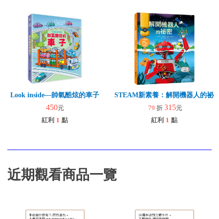
Look inside—帥氣酷炫的車子
STEAM新素養：解開機器人的祕
450
315
元
79
折
元
紅利
1
點
紅利
1
點
近期觀看商品一覽