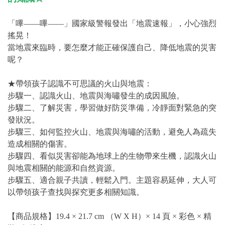
「嗶——嗶——」國家級警報發出「地震速報」，小心強烈
搖晃！
當地震來臨時，要怎麼才能正確保護自己、降低地震的災害
呢？
★帶領孩子認識不可思議的火山與地震：
步驟一、認識火山、地震與海嘯發生的成因風險。
步驟二、了解災害，學習做好防災準備，冷靜面對緊急的突
發狀況。
步驟三、如何監控火山、地震與海嘯的活動，避免人為疏失
造成相關的傷害。
步驟四、看似災害卻能為地球上的生物帶來生機，認識火山
與地震相關的能源和自然資源。
步驟五、適合親子共讀，輕鬆入門。主題容易延伸，大人可
以帶領孩子查找與探究更多相關知識。
【商品規格】19.4 × 21.7 cm （W X H）× 14 頁 × 彩色 × 精