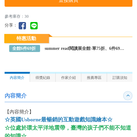
直接購買
參考庫存：30
分享：
特惠活動
全館6件69折
summer read閱讀展全館-單75折、6件69折～全館任選
內容簡介
得獎紀錄
作家介紹
推薦專區
訂購須知
內容簡介
收合
【內容簡介】
☆英國Usborne最暢銷的互動遊戲知識繪本☆
☆位處於環太平洋地震帶，臺灣的孩子們不能不知道
的知識☆