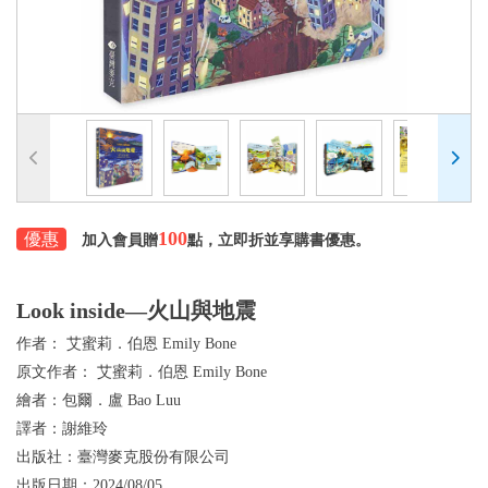
100
優惠
加入會員贈
點，立即折並享購書優惠。
Look inside—火山與地震
作者：
艾蜜莉．伯恩 Emily Bone
原文作者：
艾蜜莉．伯恩 Emily Bone
繪者：
包爾．盧 Bao Luu
譯者：
謝維玲
出版社：
臺灣麥克股份有限公司
出版日期：
2024/08/05