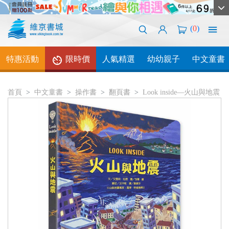
(
0
)
特惠活動
限時價
人氣精選
幼幼親子
中文童書
首頁
中文童書
操作書
翻頁書
Look inside—火山與地震