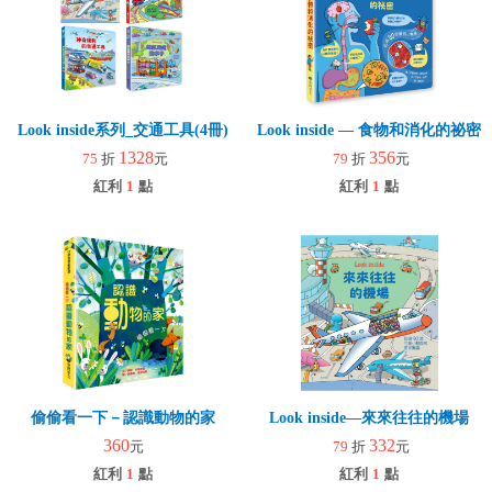
Look inside系列_交通工具(4冊)
Look inside — 食物和消化的祕密
1328
356
75
折
元
79
折
元
紅利
1
點
紅利
1
點
偷偷看一下－認識動物的家
Look inside—來來往往的機場
360
332
元
79
折
元
紅利
1
點
紅利
1
點