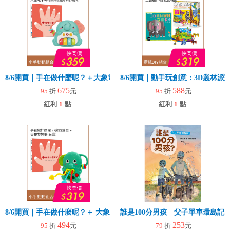
8/6開買｜手在做什麼呢？＋大象電子琴
8/6開買｜動手玩創意：3D叢林
675
588
95
折
元
95
折
元
紅利
1
點
紅利
1
點
8/6開買｜手在做什麼呢？＋ 大象拉拉樂(玩具)
誰是100分男孩—父子單車環島記
494
253
95
折
元
79
折
元