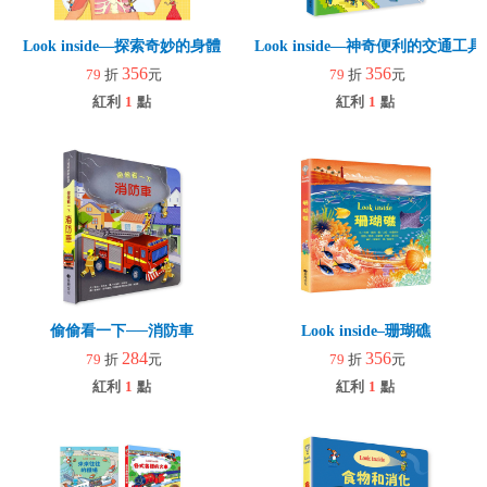
Look inside—探索奇妙的身體
Look inside—神奇便利的交通工具
356
356
79
折
元
79
折
元
紅利
1
點
紅利
1
點
偷偷看一下──消防車
Look inside–珊瑚礁
284
356
79
折
元
79
折
元
紅利
1
點
紅利
1
點