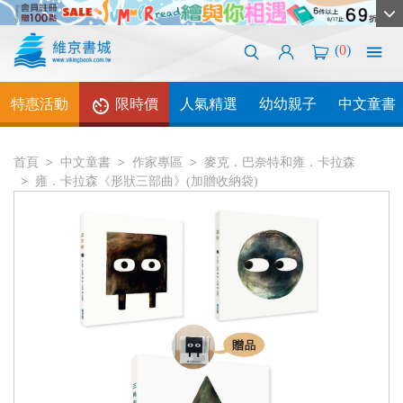
(
0
)
特惠活動
限時價
人氣精選
幼幼親子
中文童書
首頁
中文童書
作家專區
麥克．巴奈特和雍．卡拉森
雍．卡拉森《形狀三部曲》(加贈收納袋)