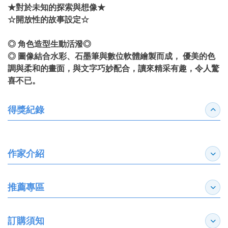
★對於未知的探索與想像★
☆開放性的故事設定☆
◎ 角色造型生動活潑◎
◎ 圖像結合水彩、石墨筆與數位軟體繪製而成， 優美的色
調與柔和的畫面，與文字巧妙配合，讀來精采有趣，令人驚
喜不已。
得獎紀錄
收合
作家介紹
展開
推薦專區
展開
訂購須知
展開