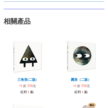
相關產品
三角形(二版)
圓形（二版）
356
356
79
折
元
79
折
元
紅利
1
點
紅利
1
點