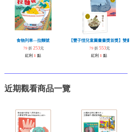
食物列車—拉麵號
【豐子愷兒童圖畫書獎首獎】雙書
253
553
79
折
元
79
折
元
紅利
1
點
紅利
1
點
近期觀看商品一覽