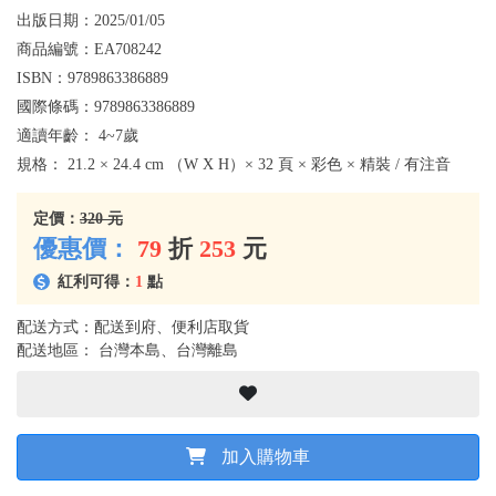
出版日期：
2025/01/05
商品編號：
EA708242
ISBN：
9789863386889
國際條碼：
9789863386889
適讀年齡：
4~7歲
規格：
21.2 × 24.4 cm （W X H）× 32 頁 × 彩色 × 精裝 / 有注音
定價：
320 元
優惠價：
79
折
253
元
紅利可得：
1
點
配送方式：配送到府、便利店取貨
配送地區： 台灣本島、台灣離島
加入購物車