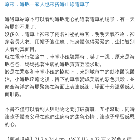
原來，海豚一家人也來搭海山線電車了
海邊車站原本可以看到海豚開心的追著電車的場景，有一天
海豚卻不見了。
沒多久，電車上卻來了兩名神祕的乘客，明明天氣不冷，卻
穿著長大衣、用帽子遮住臉，把身體包得緊緊的，生怕被別
人看到真面目。
就在電車行駛途中，車掌小姐驗票時，嚇了一跳，原來是海
豚爸爸、媽媽抱著生病的海豚寶寶登陸求助。
於是在乘客和車掌小姐的協助下，來到城市中的動物醫院醫
治。小海豚痊癒之後，留下的車票變成美麗的彩色貝殼，並
傾全海洋的海豚聚集在海面上表達感謝，場面十分溫馨感人
而壯觀。
本書不僅可以看到人與動物之間打破藩籬、互相幫助，同時
讓孩子體會父母在他們生病時的焦急心情，讓孩子學習感恩
的心。
【商品規格】21.2 × 24.4 cm （W X H）× 32 頁 × 彩色 × 精