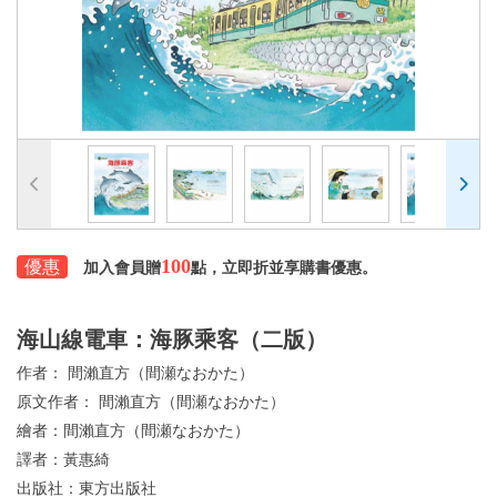
100
優惠
加入會員贈
點，立即折並享購書優惠。
海山線電車：海豚乘客（二版）
作者：
間瀨直方（間瀬なおかた）
原文作者：
間瀨直方（間瀬なおかた）
繪者：
間瀨直方（間瀬なおかた）
譯者：
黃惠綺
出版社：
東方出版社