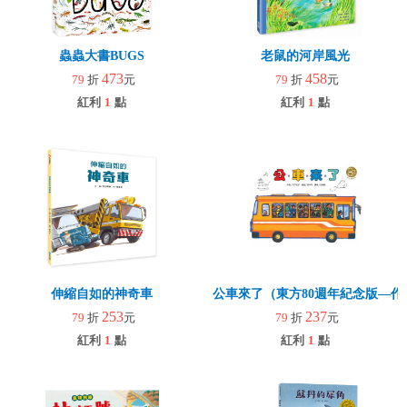
蟲蟲大書BUGS
老鼠的河岸風光
473
458
79
折
元
79
折
元
紅利
1
點
紅利
1
點
伸縮自如的神奇車
公車來了（東方80週年紀念版—
253
237
79
折
元
79
折
元
紅利
1
點
紅利
1
點