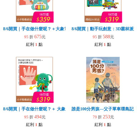
8/6開買｜手在做什麼呢？＋大象電子琴
8/6開買｜動手玩創意：3D叢林
675
588
95
折
元
95
折
元
紅利
1
點
紅利
1
點
8/6開買｜手在做什麼呢？＋ 大象拉拉樂(玩具)
誰是100分男孩—父子單車環島記
494
253
95
折
元
79
折
元
紅利
1
點
紅利
1
點