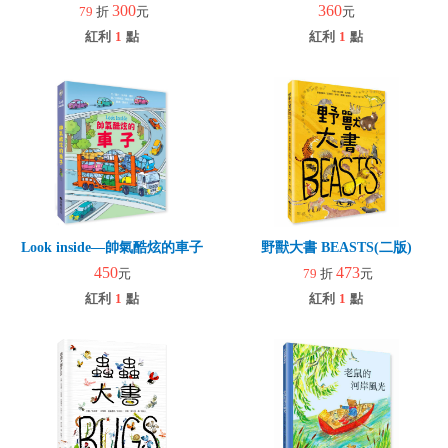
300
360
79
折
元
元
紅利
1
點
紅利
1
點
Look inside—帥氣酷炫的車子
野獸大書 BEASTS(二版)
450
473
元
79
折
元
紅利
1
點
紅利
1
點