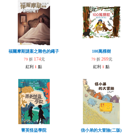
福爾摩斯謎案之雜色的繩子
100萬棵樹
174
269
79
折
元
79
折
元
紅利
1
點
紅利
1
點
菁英怪盜學院
信小弟的大冒險(二版)