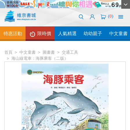
(
0
)
特惠活動
限時價
人氣精選
幼幼親子
中文童書
首頁
中文童書
圖畫書
交通工具
海山線電車：海豚乘客（二版）