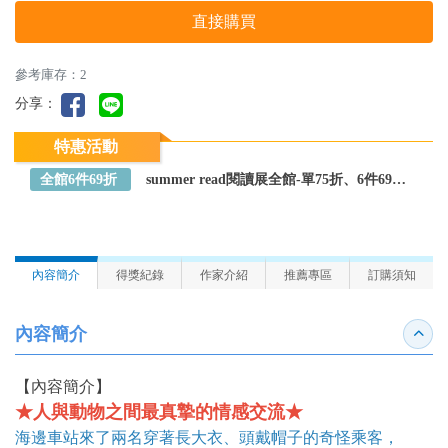
直接購買
參考庫存：2
分享：
特惠活動
全館6件69折
summer read閱讀展全館-單75折、6件69折～全館任選
內容簡介
得獎紀錄
作家介紹
推薦專區
訂購須知
內容簡介
收合
【內容簡介】
★人與動物之間最真摯的情感交流★
海邊車站來了兩名穿著長大衣、頭戴帽子的奇怪乘客，