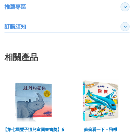
推薦專區
展開
訂購須知
展開
相關產品
【第七屆豐子愷兒童圖畫書獎】蘇丹的犀角
偷偷看一下－飛機