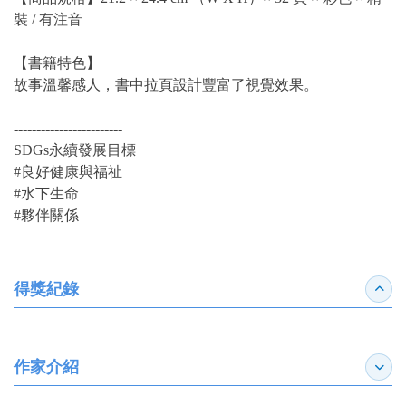
裝 / 有注音
【書籍特色】
故事溫馨感人，書中拉頁設計豐富了視覺效果。
------------------------
SDGs永續發展目標
#良好健康與福祉
#水下生命
#夥伴關係
得獎紀錄
收合
作家介紹
展開