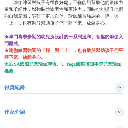
瑜伽練習對孩子有很多好處，不僅能夠幫助他們鍛鍊力
量和柔韌性，增強肢體協調性和專注力，同時也能提升他們
的自我意識，讓孩子更加自信。瑜伽練習強調的「靜」與
「止」，也有助於幫助孩子們平靜下來、放鬆身心。
★專門為學步期的幼兒所設計的一系列溫和、有趣的瑜伽入
門體式。
★瑜伽練習強調的「靜」與「止」，也有助於幫助孩子們平
靜下來、放鬆身心。
★IKYA國際兒童瑜伽聯盟、U-Yoga國際培訓學院兒童瑜伽
推薦。
得獎紀錄
收合
作家介紹
展開