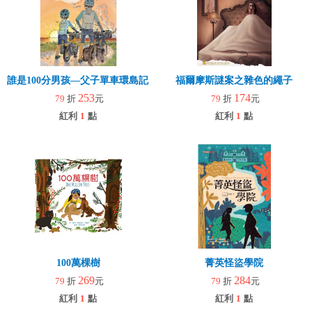
誰是100分男孩—父子單車環島記（二版）
福爾摩斯謎案之雜色的繩子
253
174
79
折
元
79
折
元
紅利
1
點
紅利
1
點
100萬棵樹
菁英怪盜學院
269
284
79
折
元
79
折
元
紅利
1
點
紅利
1
點