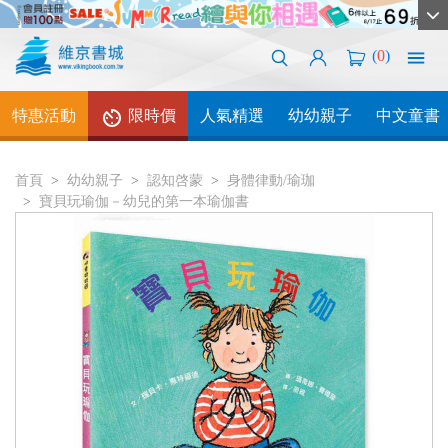
(
0
)
特惠活動
限時價
人氣精選
幼幼親子
中文童書
首頁
幼幼親子
認知啓蒙
身體律動/瑜珈
寶貝玩瑜伽－幼兒的第一本瑜伽書