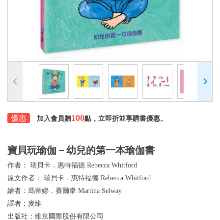
100
優惠
加入會員贈
點，立即折並享購書優惠。
寶貝玩瑜伽－幼兒的第一本瑜伽書
作者：
瑞貝卡．惠特福德 Rebecca Whitford
原文作者：
瑞貝卡．惠特福德 Rebecca Whitford
繪者：
瑪蒂娜．賽爾韋 Martina Selway
譯者：
麥維
出版社：
維京國際股份有限公司