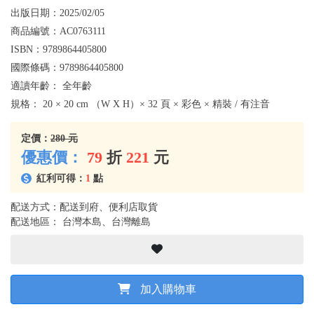
出版日期：
2025/02/05
商品編號：
AC0763111
ISBN：
9789864405800
國際條碼：
9789864405800
適讀年齡：
全年齡
規格：
20 × 20 cm （W X H）× 32 頁 × 彩色 × 精裝 / 有注音
定價：
280 元
優惠價：
79
折
221
元
紅利可得：
1
點
配送方式：配送到府、便利店取貨
配送地區： 台灣本島、台灣離島
加入購物車