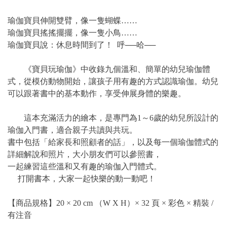
瑜伽寶貝伸開雙臂，像一隻蝴蝶……
瑜伽寶貝搖搖擺擺，像一隻小鳥……
瑜伽寶貝說：休息時間到了！ 呼──哈──
《寶貝玩瑜伽》中收錄九個溫和、簡單的幼兒瑜伽體
式，從模仿動物開始，讓孩子用有趣的方式認識瑜伽。幼兒
可以跟著書中的基本動作，享受伸展身體的樂趣。
這本充滿活力的繪本，是專門為1～6歲的幼兒所設計的
瑜伽入門書，適合親子共讀與共玩。
書中包括「給家長和照顧者的話」，以及每一個瑜伽體式的
詳細解說和照片，大小朋友們可以參照書，
一起練習這些溫和又有趣的瑜伽入門體式。
打開書本，大家一起快樂的動一動吧！
【商品規格】20 × 20 cm （W X H）× 32 頁 × 彩色 × 精裝 /
有注音