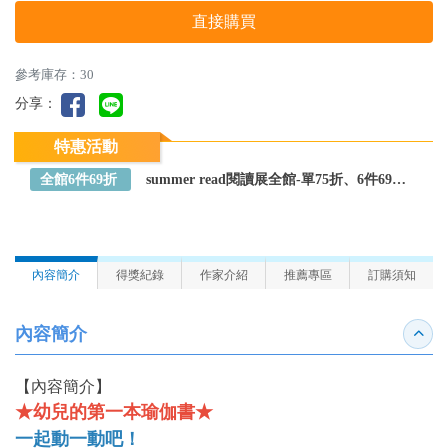
直接購買
參考庫存：30
分享：
特惠活動
全館6件69折
summer read閱讀展全館-單75折、6件69折～全館任選
內容簡介
得獎紀錄
作家介紹
推薦專區
訂購須知
內容簡介
收合
【內容簡介】
★幼兒的第一本瑜伽書★
一起動一動吧！