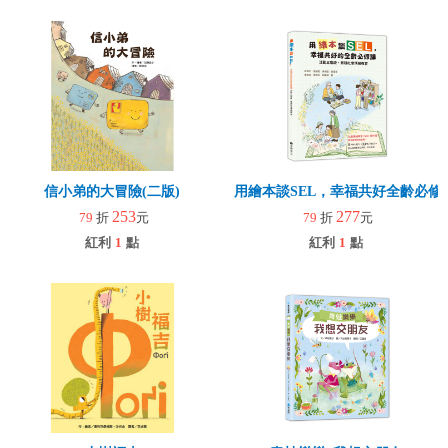
信小弟的大冒險(二版)
用繪本談SEL，幸福共好全齡必修
253
277
79
折
元
79
折
元
紅利
1
點
紅利
1
點