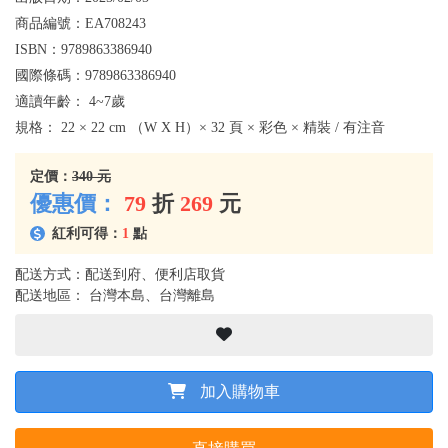
商品編號：
EA708243
ISBN：
9789863386940
國際條碼：
9789863386940
適讀年齡：
4~7歲
規格：
22 × 22 cm （W X H）× 32 頁 × 彩色 × 精裝 / 有注音
定價：
340 元
優惠價：
79
折
269
元
紅利可得：
1
點
配送方式：配送到府、便利店取貨
配送地區： 台灣本島、台灣離島
加入購物車