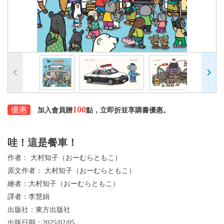
100
優惠
加入會員贈
點，立即折並享購書優惠。
哇！這是餐車！
作者：
大村知子（おーむらともこ）
原文作者：
大村知子（おーむらともこ）
繪者：
大村知子（おーむらともこ）
譯者：
李慧娟
出版社：
東方出版社
出版日期：
2025/02/05