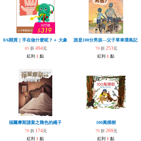
8/6開買｜手在做什麼呢？＋ 大象拉拉樂(玩具)
誰是100分男孩—父子單車環島記
494
253
95
折
元
79
折
元
紅利
1
點
紅利
1
點
福爾摩斯謎案之雜色的繩子
100萬棵樹
174
269
79
折
元
79
折
元
紅利
1
點
紅利
1
點