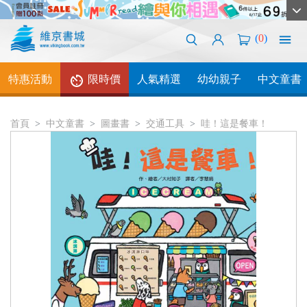
(
0
)
特惠活動
限時價
人氣精選
幼幼親子
中文童書
首頁
中文童書
圖畫書
交通工具
哇！這是餐車！