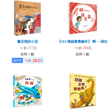
書店裡的小花
【SEL情緒素養繪本】 啊──我生氣
277
284
79
折
元
79
折
元
紅利
1
點
紅利
2
點
263
75
折
元