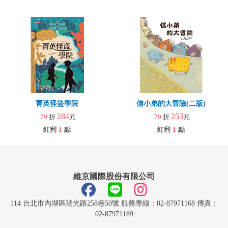
菁英怪盜學院
信小弟的大冒險(二版)
284
253
79
折
元
79
折
元
紅利
1
點
紅利
1
點
維京國際股份有限公司
114 台北市內湖區瑞光路258巷50號 服務專線：02-87971168 傳真：
02-87971169