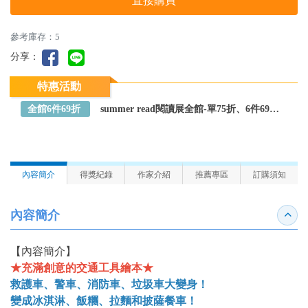
直接購買
參考庫存：5
分享：
特惠活動
全館6件69折
summer read閱讀展全館-單75折、6件69折～全館任選
內容簡介
得獎紀錄
作家介紹
推薦專區
訂購須知
內容簡介
收合
【內容簡介】
★充滿創意的交通工具繪本★
救護車、警車、消防車、垃圾車大變身！
變成冰淇淋、飯糰、拉麵和披薩餐車！