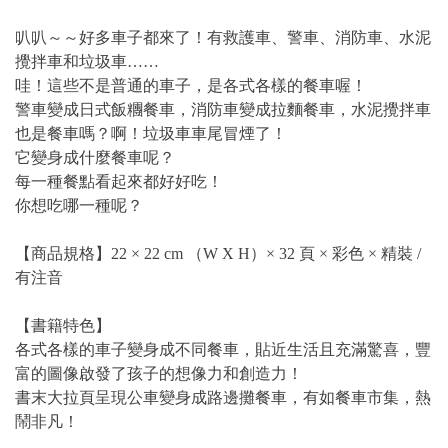
叭叭～～好多車子都來了！有救護車、警車、消防車、水泥
攪拌車和垃圾車……
哇！這些不是普通的車子，是各式各樣的餐車喔！
警車變成日式飯糰餐車，消防車變成拉麵餐車，水泥攪拌車
也是餐車嗎？啊！垃圾車車尾冒煙了！
它變身成什麼餐車呢？
每一種餐點看起來都好好吃！
你想吃哪一種呢？
【商品規格】22 × 22 cm （W X H）× 32 頁 × 彩色 × 精裝 /
有注音
【書籍特色】
各式各樣的車子變身成不同餐車，貼近生活且充滿驚喜，豐
富的圖像啟發了孩子的想像力和創造力！
書末大拉頁呈現公車變身成路邊攤餐車，有如餐車市集，熱
鬧非凡！