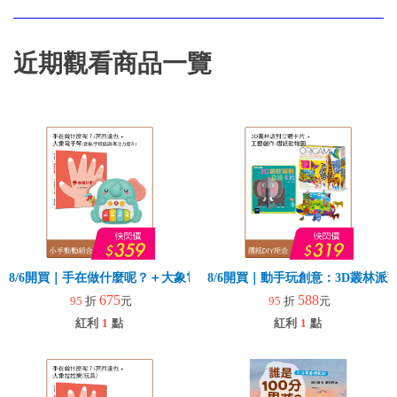
近期觀看商品一覽
8/6開買｜手在做什麼呢？＋大象電子琴
8/6開買｜動手玩創意：3D叢林
675
588
95
折
元
95
折
元
紅利
1
點
紅利
1
點