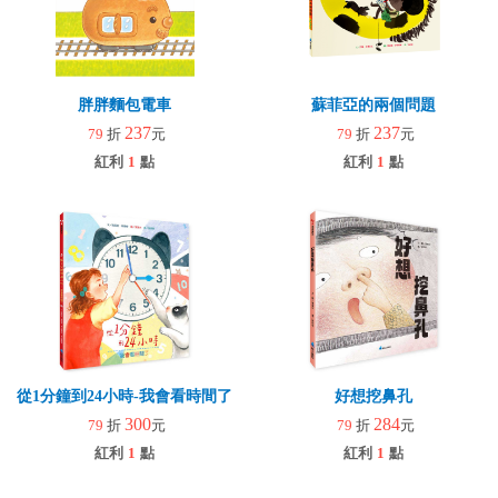
胖胖麵包電車
蘇菲亞的兩個問題
237
237
79
折
元
79
折
元
紅利
1
點
紅利
1
點
從1分鐘到24小時-我會看時間了
好想挖鼻孔
300
284
79
折
元
79
折
元
紅利
1
點
紅利
1
點