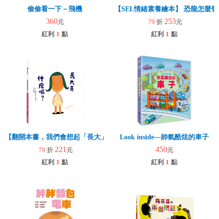
偷偷看一下－飛機
【SEL情緒素養繪本】 恐龍怎麼發
360
253
元
79
折
元
紅利
1
點
紅利
1
點
【翻開本書，我們會想起「長大」的那一刻起】長大是什麼呢？
Look inside—帥氣酷炫的車子
221
450
79
折
元
元
紅利
1
點
紅利
1
點